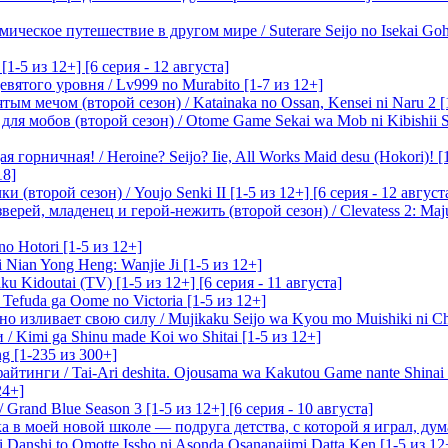
ическое путешествие в другом мире / Suterare Seijo no Isekai Goh
-5 из 12+] [6 серия - 12 августа]
вятого уровня / Lv999 no Murabito [1-7 из 12+]
м мечом (второй сезон) / Katainaka no Ossan, Kensei ni Naru 2 [1-
я мобов (второй сезон) / Otome Game Sekai wa Mob ni Kibishii Sek
 горничная! / Heroine? Seijo? Iie, All Works Maid desu (Hokori)! [
18]
(второй сезон) / Youjo Senki II [1-5 из 12+] [6 серия - 12 август
ерей, младенец и герой-нежить (второй сезон) / Clevatess 2: Maju
o Hotori [1-5 из 12+]
 Nian Yong Heng: Wanjie Ji [1-5 из 12+]
u Kidoutai (TV) [1-5 из 12+] [6 серия - 11 августа]
efuda ga Oome no Victoria [1-5 из 12+]
о изливает свою силу / Mujikaku Seijo wa Kyou mo Muishiki ni Chi
/ Kimi ga Shinu made Koi wo Shitai [1-5 из 12+]
g [1-235 из 300+]
йтинги / Tai-Ari deshita. Ojousama wa Kakutou Game nante Shinai 
24+]
Grand Blue Season 3 [1-5 из 12+] [6 серия - 10 августа]
 в моей новой школе — подруга детства, с которой я играл, думая
i Danshi to Omotte Issho ni Asonda Osananajimi Datta Ken [1-5 из 12