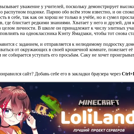
ызывает уважение у учителей, поскольку демонстрирует высокие 
 о распутном подонке. Парню обо всём этом известно, и он спок
ть в себе, так как он хорош не только в учёбе, но и сумел просл
 где блистает редкими знаниями. Хватает у него и друзей, для 
в целом личности. В школе он принадлежит к числу элитных уча
повлиять на одноклассника Кэнту Ямадзаки, чтобы тот снова ста
правится с заданием, и отправляется к нелюдимому подростку до
аться от окружающих в своей крошечной комнате, пожелает её п
 не собирается уступать его просьбам. Саку не хочет проигрыв
онравился сайт? Добавь себе его в закладки браузера через
Ctrl+