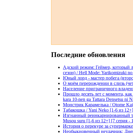
Последние обновления
Адский режим: Геймер, который 
сезон) / Hell Mode: Yarikomizuki no
Юный лорд - мастер побега (второй
О моём перерождении в слизь (четвё
Население приграничного владения 
Прошло десять лет с момента, как я
kara 10-nen ga Tattara Densetsu ni Na
Монстрик Карамелька / Otome Kaijuu
Табакошка / Yani Neko [1-6 из 12+
Изгнанный реинкарнированный тяжё
Musou suru [1-6 из 12+] [7 серия - 
История о перекуре за супермаркето
Необыкновенный неудачник: Дневн