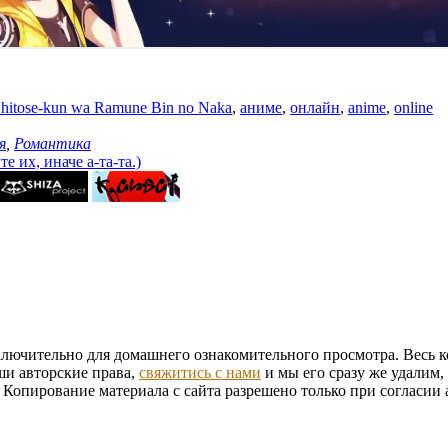
hitose-kun wa Ramune Bin no Naka
,
аниме
,
онлайн
,
anime
,
online
я
,
Романтика
 их, иначе а-та-та.)
ключительно для домашнего ознакомительного просмотра. Весь к
ши авторские права,
свяжитись с нами
и мы его сразу же удалим,
. Копирование материала с сайта разрешено только при согласи