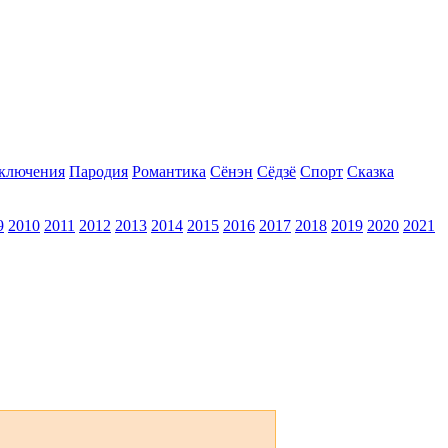
ключения
Пародия
Романтика
Сёнэн
Сёдзё
Спорт
Сказка
9
2010
2011
2012
2013
2014
2015
2016
2017
2018
2019
2020
2021