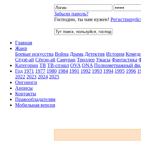
Забыли пароль?
Господин, ты нам нужен!
Регистрируйс
Главная
Жанр
Боевые искусства
Война
Драма
Детектив
История
Комед
Сёдзё-ай
Сёнэн-ай
Самураи
Триллер
Ужасы
Фантастика
Категории
ТВ
ТВ-спэшл
OVA
ONA
Полнометражный фи
Год
1971
1977
1980
1984
1991
1992
1993
1994
1995
1996
1
2022
2023
2024
2025
Онгоинги
Анонсы
Контакты
Правообладателям
Мобильная версия