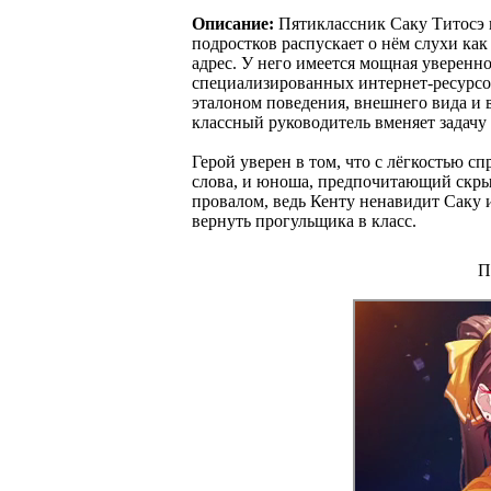
Описание:
Пятиклассник Саку Титосэ в
подростков распускает о нём слухи как
адрес. У него имеется мощная увереннос
специализированных интернет-ресурсов,
эталоном поведения, внешнего вида и 
классный руководитель вменяет задачу 
Герой уверен в том, что с лёгкостью с
слова, и юноша, предпочитающий скрыв
провалом, ведь Кенту ненавидит Саку и
вернуть прогульщика в класс.
П