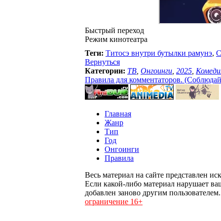
Быстрый переход
Режим кинотеатра
Теги:
Титосэ внутри бутылки рамунэ
,
C
Вернуться
Категории:
ТВ
,
Онгоинги
,
2025
,
Комеди
Правила для комментаторов. (Соблюдайте
Главная
Жанр
Тип
Год
Онгоинги
Правила
Весь материал на сайте представлен ис
Если какой-либо материал нарушает ва
добавлен заново другим пользователем
ограничение 16+