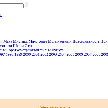
я!
ия
Меха
Мистика
Махо-сёдзё
Музыкальный
Повседневность
При
Фэнтези
Школа
Этти
льм
Короткометражный фильм
Дунхуа
997
1998
1999
2000
2001
2002
2003
2004
2005
2006
2007
2008
200
Рабочее зеркало