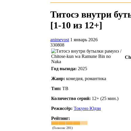
Титосэ внутри бут
[1-10 из 12+]
animevost
1 январь 2026
330808
Chi
Год выхода:
2025
Жанр:
комедия, романтика
Тип:
ТВ
Количество серий:
12+ (25 мин.)
Режиссёр:
Токуно Юдзи
Рейтинг:
(Голосов:
281
)