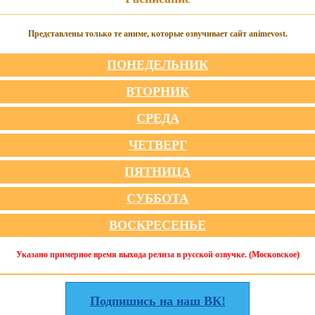
Представлены только те аниме, которые озвучивает сайт animevost.
ПОНЕДЕЛЬНИК
ВТОРНИК
СРЕДА
ЧЕТВЕРГ
ПЯТНИЦА
СУББОТА
ВОСКРЕСЕНЬЕ
Указано примерное время выхода релиза в русской озвучке. (Московское)
Подпишись на наш ВК!