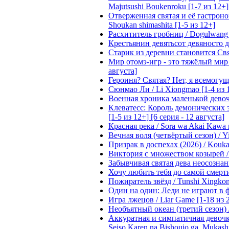
Majutsushi Boukenroku [1-7 из 12+]
Отверженная святая и её гастроном
Shoukan shimashita [1-5 из 12+]
Расхититель гробниц / Dogulwang [1
Крестьянин девятьсот девяносто де
Старик из деревни становится Святы
Мир отомэ-игр - это тяжёлый мир дл
августа]
Героиня? Святая? Нет, я всемогущая
Сюнмао Ли / Li Xiongmao [1-4 из 
Военная хроника маленькой девочки 
Клеватесс: Король демонических зв
[1-5 из 12+] [6 серия - 12 августа]
Красная река / Sora wa Akai Kawa n
Вечная воля (четвёртый сезон) / Yi
Призрак в доспехах (2026) / Koukak
Виктория с множеством козырей / T
Забывчивая святая дева неосознанн
Хочу любить тебя до самой смерти 
Пожиратель звёзд / Tunshi Xingkon
Один на один: Леди не играют в фа
Игра лжецов / Liar Game [1-18 из 
Необъятный океан (третий сезон) / 
Аккуратная и симпатичная девочка
Seiso Karen na Bishoujo ga, Mukash