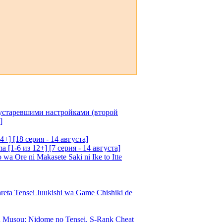
 устаревшими настройками (второй
]
4+] [18 серия - 14 августа]
[1-6 из 12+] [7 серия - 14 августа]
 Ore ni Makasete Saki ni Ike to Itte
a Tensei Juukishi wa Game Chishiki de
Musou: Nidome no Tensei, S-Rank Cheat