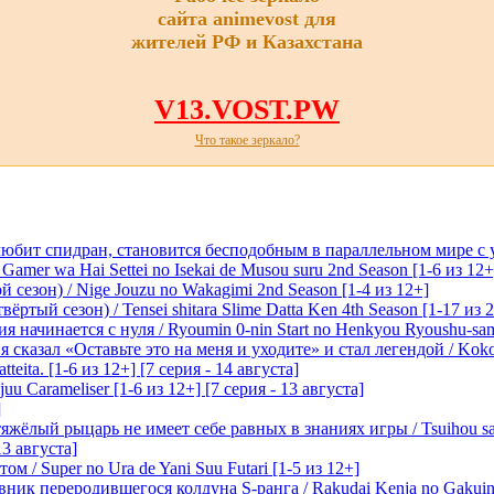
сайта animevost для
жителей РФ и Казахстана
V13.VOST.PW
Что такое зеркало?
любит спидран, становится бесподобным в параллельном мире с
 Gamer wa Hai Settei no Isekai de Musou suru 2nd Season [1-6 из 12+
 сезон) / Nige Jouzu no Wakagimi 2nd Season [1-4 из 12+]
ртый сезон) / Tensei shitara Slime Datta Ken 4th Season [1-17 из 2
начинается с нуля / Ryoumin 0-nin Start no Henkyou Ryoushu-sama 
 сказал «Оставьте это на меня и уходите» и стал легендой / Koko wa
tteita. [1-6 из 12+] [7 серия - 14 августа]
 Carameliser [1-6 из 12+] [7 серия - 13 августа]
]
лый рыцарь не имеет себе равных в знаниях игры / Tsuihou saret
13 августа]
м / Super no Ura de Yani Suu Futari [1-5 из 12+]
ик переродившегося колдуна S-ранга / Rakudai Kenja no Gakuin 