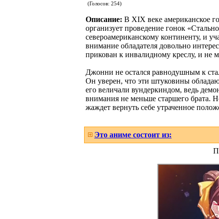
(Голосов:
254
)
Описание:
В XIX веке американское го
организует проведение гонок «Стально
североамериканскому континенту, и уч
внимание обладателя довольно интере
прикован к инвалидному креслу, и не 
Джонни не остался равнодушным к стал
Он уверен, что эти штуковины обладаю
его величали вундеркиндом, ведь демон
внимания не меньше старшего брата. Но
жаждет вернуть себе утраченное полож
Это аниме состоит из:
П