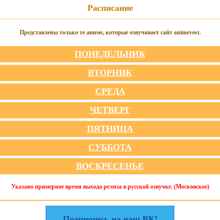
Расписание
Представлены только те аниме, которые озвучивает сайт animevost.
ПОНЕДЕЛЬНИК
ВТОРНИК
СРЕДА
ЧЕТВЕРГ
ПЯТНИЦА
СУББОТА
ВОСКРЕСЕНЬЕ
Указано примерное время выхода релиза в русской озвучке. (Московское)
Подпишись на наш ВК!