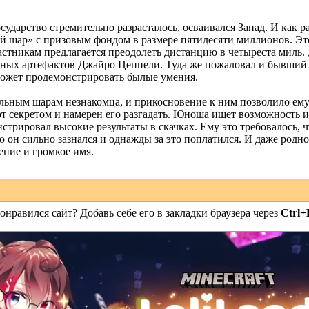
сударство стремительно разрасталось, осваивался Запад. И как р
й шар» с призовым фондом в размере пятидесяти миллионов. Это
астникам предлагается преодолеть дистанцию в четыреста миль.
сных артефактов Джайро Цеппели. Туда же пожаловал и бывший
может продемонстрировать былые умения.
ьным шарам незнакомца, и прикосновение к ним позволило ему 
т секретом и намерен его разгадать. Юноша ищет возможность и
стрировал высокие результаты в скачках. Ему это требовалось, ч
 он сильно зазнался и однажды за это поплатился. И даже родно
ение и громкое имя.
онравился сайт? Добавь себе его в закладки браузера через
Ctrl+