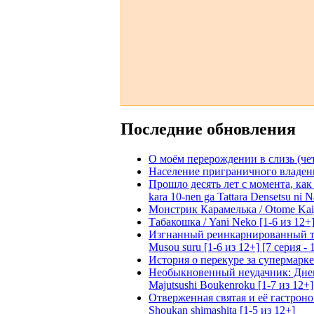
Последние обновления
О моём перерождении в слизь (четвё
Население приграничного владения 
Прошло десять лет с момента, как я
kara 10-nen ga Tattara Densetsu ni Na
Монстрик Карамелька / Otome Kaijuu
Табакошка / Yani Neko [1-6 из 12+
Изгнанный реинкарнированный тяжё
Musou suru [1-6 из 12+] [7 серия - 
История о перекуре за супермаркето
Необыкновенный неудачник: Дневн
Majutsushi Boukenroku [1-7 из 12+]
Отверженная святая и её гастроном
Shoukan shimashita [1-5 из 12+]