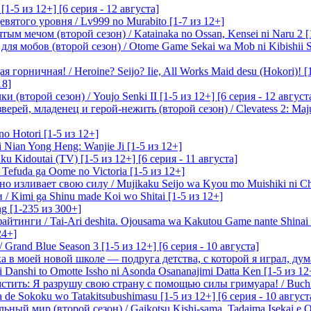
-5 из 12+] [6 серия - 12 августа]
вятого уровня / Lv999 no Murabito [1-7 из 12+]
м мечом (второй сезон) / Katainaka no Ossan, Kensei ni Naru 2 [1-
я мобов (второй сезон) / Otome Game Sekai wa Mob ni Kibishii Sek
 горничная! / Heroine? Seijo? Iie, All Works Maid desu (Hokori)! [
18]
(второй сезон) / Youjo Senki II [1-5 из 12+] [6 серия - 12 август
ерей, младенец и герой-нежить (второй сезон) / Clevatess 2: Maju
o Hotori [1-5 из 12+]
 Nian Yong Heng: Wanjie Ji [1-5 из 12+]
u Kidoutai (TV) [1-5 из 12+] [6 серия - 11 августа]
efuda ga Oome no Victoria [1-5 из 12+]
о изливает свою силу / Mujikaku Seijo wa Kyou mo Muishiki ni Chi
/ Kimi ga Shinu made Koi wo Shitai [1-5 из 12+]
g [1-235 из 300+]
йтинги / Tai-Ari deshita. Ojousama wa Kakutou Game nante Shinai 
24+]
Grand Blue Season 3 [1-5 из 12+] [6 серия - 10 августа]
 в моей новой школе — подруга детства, с которой я играл, думая
i Danshi to Omotte Issho ni Asonda Osananajimi Datta Ken [1-5 из 12
стить: Я разрушу свою страну с помощью силы гримуара! / Buchi
 de Sokoku wo Tatakitsubushimasu [1-5 из 12+] [6 серия - 10 август
ный мир (второй сезон) / Gaikotsu Kishi-sama, Tadaima Isekai e Od