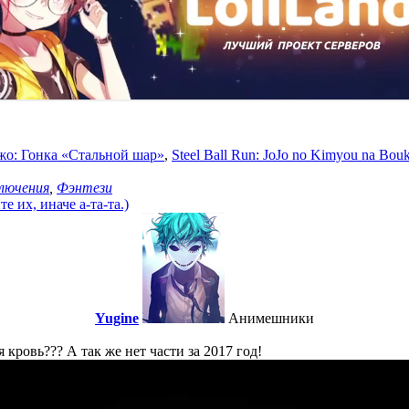
о: Гонка «Стальной шар»
,
Steel Ball Run: JoJo no Kimyou na Bou
лючения
,
Фэнтези
 их, иначе а-та-та.)
Yugine
Анимешники
я кровь??? А так же нет части за 2017 год!