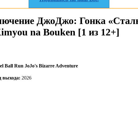
ючение ДжоДжо: Гонка «Стальн
Kimyou na Bouken [1 из 12+]
eel Ball Run JoJo's Bizarre Adventure
д выхода:
2026