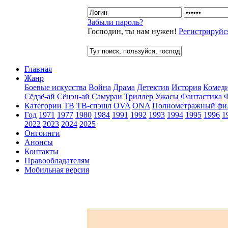
Забыли пароль?
Господин, ты нам нужен!
Регистрируйс
Главная
Жанр
Боевые искусства
Война
Драма
Детектив
История
Комед
Сёдзё-ай
Сёнэн-ай
Самураи
Триллер
Ужасы
Фантастика
Категории
ТВ
ТВ-спэшл
OVA
ONA
Полнометражный фи
Год
1971
1977
1980
1984
1991
1992
1993
1994
1995
1996
1
2022
2023
2024
2025
Онгоинги
Анонсы
Контакты
Правообладателям
Мобильная версия