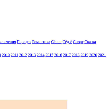
ключения
Пародия
Романтика
Сёнэн
Сёдзё
Спорт
Сказка
9
2010
2011
2012
2013
2014
2015
2016
2017
2018
2019
2020
2021