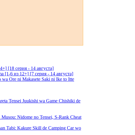
4+] [18 серия - 14 августа]
[1-6 из 12+] [7 серия - 14 августа]
 Ore ni Makasete Saki ni Ike to Itte
a Tensei Juukishi wa Game Chishiki de
Musou: Nidome no Tensei, S-Rank Cheat
an Tabi: Kakure Skill de Camping Car wo