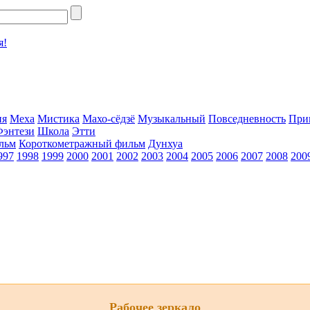
я!
ия
Меха
Мистика
Махо-сёдзё
Музыкальный
Повседневность
При
Фэнтези
Школа
Этти
льм
Короткометражный фильм
Дунхуа
997
1998
1999
2000
2001
2002
2003
2004
2005
2006
2007
2008
200
Рабочее зеркало