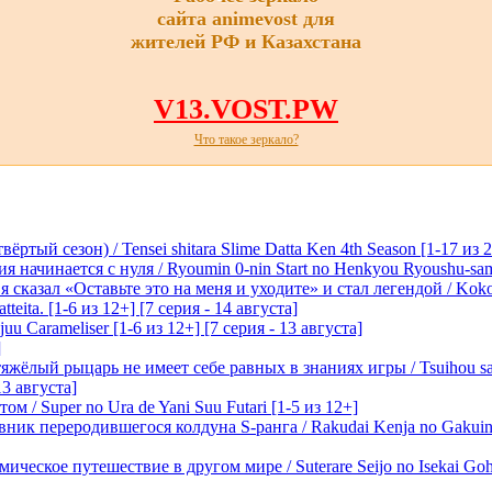
сайта animevost для
жителей РФ и Казахстана
V13.VOST.PW
Что такое зеркало?
ртый сезон) / Tensei shitara Slime Datta Ken 4th Season [1-17 из 2
начинается с нуля / Ryoumin 0-nin Start no Henkyou Ryoushu-sama 
 сказал «Оставьте это на меня и уходите» и стал легендой / Koko wa
tteita. [1-6 из 12+] [7 серия - 14 августа]
 Carameliser [1-6 из 12+] [7 серия - 13 августа]
]
лый рыцарь не имеет себе равных в знаниях игры / Tsuihou saret
13 августа]
м / Super no Ura de Yani Suu Futari [1-5 из 12+]
ик переродившегося колдуна S-ранга / Rakudai Kenja no Gakuin 
ическое путешествие в другом мире / Suterare Seijo no Isekai Goh