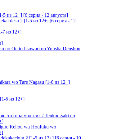
5 из 12+] [6 серия - 12 августа]
ai desu 2 [1-5 из 12+] [6 серия - 12
1-7 из 12+]
а]
u no Ou to Itsuwari no Yuusha Denshou
kara wo Tare Nagasu [1-6 из 12+]
[1-5 из 12+]
, что она мальчик / Tenkou-saki no
+]
gire Reijou wa Houfuku wo
а]
ekakechuu 2 [1-5 из 12+] [6 серия - 10