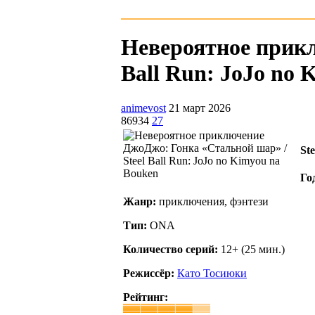
Невероятное прикл
Ball Run: JoJo no 
animevost
21 март 2026
86934
27
St
Го
Жанр:
приключения, фэнтези
Тип:
ONA
Количество серий:
12+ (25 мин.)
Режиссёр:
Като Тосиюки
Рейтинг: