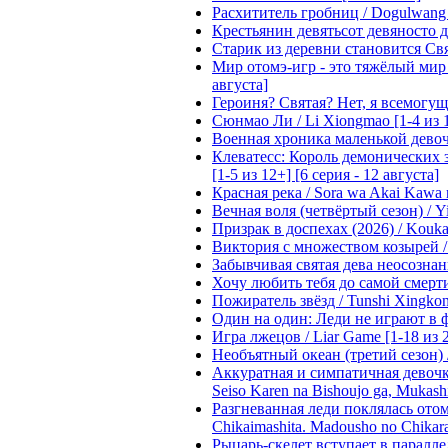
Расхититель гробниц / Dogulwang [1
Крестьянин девятьсот девяносто де
Старик из деревни становится Святы
Мир отомэ-игр - это тяжёлый мир дл
августа]
Героиня? Святая? Нет, я всемогущая
Сюнмао Ли / Li Xiongmao [1-4 из 
Военная хроника маленькой девочки 
Клеватесс: Король демонических зв
[1-5 из 12+] [6 серия - 12 августа]
Красная река / Sora wa Akai Kawa n
Вечная воля (четвёртый сезон) / Yi
Призрак в доспехах (2026) / Koukak
Виктория с множеством козырей / T
Забывчивая святая дева неосознанн
Хочу любить тебя до самой смерти 
Пожиратель звёзд / Tunshi Xingkon
Один на один: Леди не играют в фа
Игра лжецов / Liar Game [1-18 из 
Необъятный океан (третий сезон) / 
Аккуратная и симпатичная девочка
Seiso Karen na Bishoujo ga, Mukash
Разгневанная леди поклялась отом
Chikaimashita. Madousho no Chikara
Рыцарь-скелет вступает в параллель