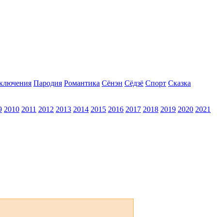
ключения
Пародия
Романтика
Сёнэн
Сёдзё
Спорт
Сказка
9
2010
2011
2012
2013
2014
2015
2016
2017
2018
2019
2020
2021