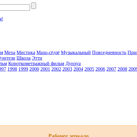
я!
ия
Меха
Мистика
Махо-сёдзё
Музыкальный
Повседневность
При
Фэнтези
Школа
Этти
льм
Короткометражный фильм
Дунхуа
997
1998
1999
2000
2001
2002
2003
2004
2005
2006
2007
2008
200
Рабочее зеркало