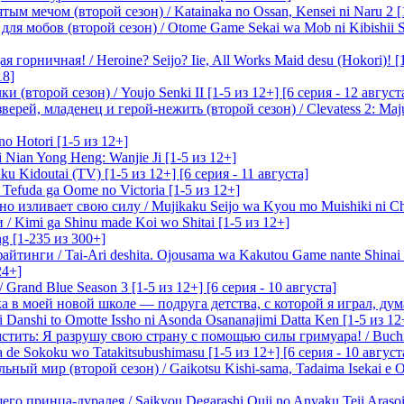
м мечом (второй сезон) / Katainaka no Ossan, Kensei ni Naru 2 [1-
я мобов (второй сезон) / Otome Game Sekai wa Mob ni Kibishii Sek
 горничная! / Heroine? Seijo? Iie, All Works Maid desu (Hokori)! [
18]
(второй сезон) / Youjo Senki II [1-5 из 12+] [6 серия - 12 август
ерей, младенец и герой-нежить (второй сезон) / Clevatess 2: Maju
o Hotori [1-5 из 12+]
 Nian Yong Heng: Wanjie Ji [1-5 из 12+]
u Kidoutai (TV) [1-5 из 12+] [6 серия - 11 августа]
efuda ga Oome no Victoria [1-5 из 12+]
о изливает свою силу / Mujikaku Seijo wa Kyou mo Muishiki ni Chi
/ Kimi ga Shinu made Koi wo Shitai [1-5 из 12+]
g [1-235 из 300+]
йтинги / Tai-Ari deshita. Ojousama wa Kakutou Game nante Shinai 
24+]
Grand Blue Season 3 [1-5 из 12+] [6 серия - 10 августа]
 в моей новой школе — подруга детства, с которой я играл, думая
i Danshi to Omotte Issho ni Asonda Osananajimi Datta Ken [1-5 из 12
стить: Я разрушу свою страну с помощью силы гримуара! / Buchi
 de Sokoku wo Tatakitsubushimasu [1-5 из 12+] [6 серия - 10 август
ный мир (второй сезон) / Gaikotsu Kishi-sama, Tadaima Isekai e Od
о принца-дуралея / Saikyou Degarashi Ouji no Anyaku Teii Arasoi [