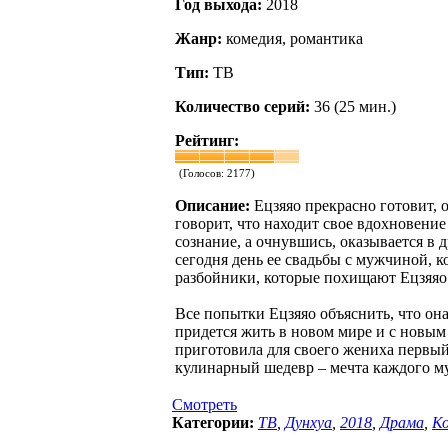
Год выхода:
2018
Жанр:
комедия, романтика
Тип:
ТВ
Количество серий:
36 (25 мин.)
Рейтинг:
(Голосов:
2177
)
Описание:
Ецзяяо прекрасно готовит, 
говорит, что находит свое вдохновение
сознание, а очнувшись, оказывается в д
сегодня день ее свадьбы с мужчиной, 
разбойники, которые похищают Ецзяяо 
Все попытки Ецзяяо объяснить, что она 
придется жить в новом мире и с новым 
приготовила для своего жениха первый
кулинарный шедевр – мечта каждого 
Смотреть
Категории:
ТВ
,
Дунхуа
,
2018
,
Драма
,
К