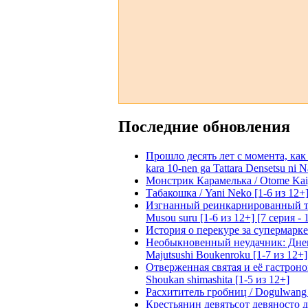
Последние обновления
Прошло десять лет с момента, как я
kara 10-nen ga Tattara Densetsu ni Na
Монстрик Карамелька / Otome Kaijuu
Табакошка / Yani Neko [1-6 из 12+
Изгнанный реинкарнированный тяжё
Musou suru [1-6 из 12+] [7 серия - 
История о перекуре за супермаркето
Необыкновенный неудачник: Дневн
Majutsushi Boukenroku [1-7 из 12+]
Отверженная святая и её гастроном
Shoukan shimashita [1-5 из 12+]
Расхититель гробниц / Dogulwang [1
Крестьянин девятьсот девяносто де