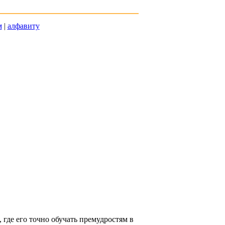
м
|
алфавиту
 где его точно обучать премудростям в