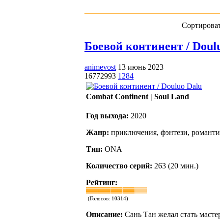
Сортироват
Боевой континент / Doulu
animevost
13 июнь 2023
16772993
1284
Combat Continent | Soul Land
Год выхода:
2020
Жанр:
приключения, фэнтези, романти
Тип:
ONA
Количество серий:
263 (20 мин.)
Рейтинг:
(Голосов:
10314
)
Описание:
Сань Тан желал стать масте