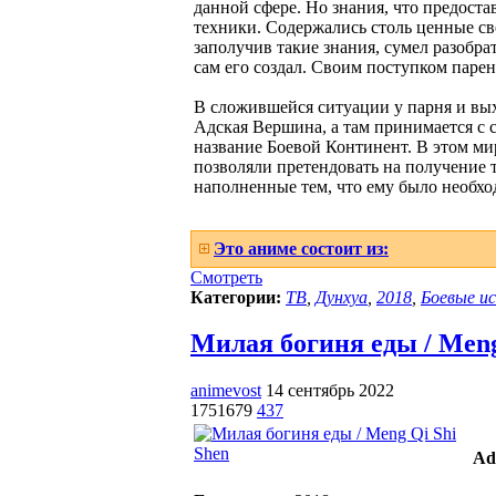
данной сфере. Но знания, что предост
техники. Содержались столь ценные св
заполучив такие знания, сумел разобра
сам его создал. Своим поступком паре
В сложившейся ситуации у парня и выхо
Адская Вершина, а там принимается с с
название Боевой Континент. В этом ми
позволяли претендовать на получение 
наполненные тем, что ему было необхо
Это аниме состоит из:
Смотреть
Категории:
ТВ
,
Дунхуа
,
2018
,
Боевые и
Милая богиня еды / Meng 
animevost
14 сентябрь 2022
1751679
437
Ad