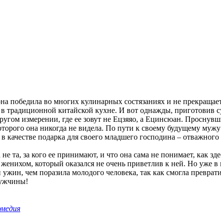
она победила во многих кулинарных состязаниях и не прекращае
 в традиционной китайской кухне. И вот однажды, приготовив с
ругом измерении, где ее зовут не Ецзяяо, а Ецинсюан. Проснувши
которого она никогда не видела. По пути к своему будущему муж
в качестве подарка для своего младшего господина – отважного 
не та, за кого ее принимают, и что она сама не понимает, как зде
женихом, который оказался не очень приветлив к ней. Но уже в 
 ужин, чем поразила молодого человека, так как смогла превра
мужчины!
омедия