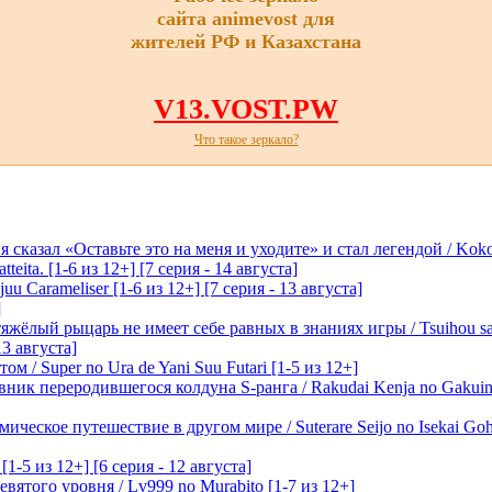
сайта animevost для
жителей РФ и Казахстана
V13.VOST.PW
Что такое зеркало?
 сказал «Оставьте это на меня и уходите» и стал легендой / Koko wa
tteita. [1-6 из 12+] [7 серия - 14 августа]
 Carameliser [1-6 из 12+] [7 серия - 13 августа]
]
лый рыцарь не имеет себе равных в знаниях игры / Tsuihou saret
13 августа]
м / Super no Ura de Yani Suu Futari [1-5 из 12+]
ик переродившегося колдуна S-ранга / Rakudai Kenja no Gakuin 
ическое путешествие в другом мире / Suterare Seijo no Isekai Goh
-5 из 12+] [6 серия - 12 августа]
вятого уровня / Lv999 no Murabito [1-7 из 12+]