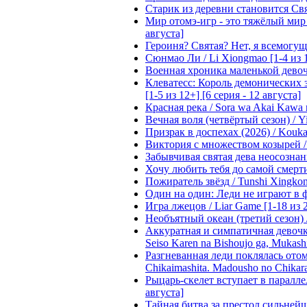
Старик из деревни становится Святы
Мир отомэ-игр - это тяжёлый мир дл
августа]
Героиня? Святая? Нет, я всемогущая
Сюнмао Ли / Li Xiongmao [1-4 из 
Военная хроника маленькой девочки 
Клеватесс: Король демонических зв
[1-5 из 12+] [6 серия - 12 августа]
Красная река / Sora wa Akai Kawa n
Вечная воля (четвёртый сезон) / Yi
Призрак в доспехах (2026) / Koukak
Виктория с множеством козырей / T
Забывчивая святая дева неосознанн
Хочу любить тебя до самой смерти 
Пожиратель звёзд / Tunshi Xingkon
Один на один: Леди не играют в фа
Игра лжецов / Liar Game [1-18 из 
Необъятный океан (третий сезон) / 
Аккуратная и симпатичная девочка
Seiso Karen na Bishoujo ga, Mukash
Разгневанная леди поклялась отом
Chikaimashita. Madousho no Chikara
Рыцарь-скелет вступает в параллель
августа]
Тайная битва за престол сильнейшег