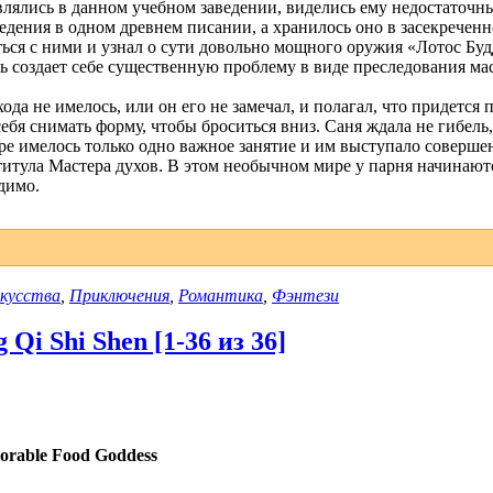
авлялись в данном учебном заведении, виделись ему недостаточ
едения в одном древнем писании, а хранилось оно в засекречен
ться с ними и узнал о сути довольно мощного оружия «Лотос Буд
нь создает себе существенную проблему в виде преследования ма
да не имелось, или он его не замечал, и полагал, что придется 
ебя снимать форму, чтобы броситься вниз. Саня ждала не гибель
ре имелось только одно важное занятие и им выступало соверше
титула Мастера духов. В этом необычном мире у парня начинаю
димо.
скусства
,
Приключения
,
Романтика
,
Фэнтези
Qi Shi Shen [1-36 из 36]
orable Food Goddess