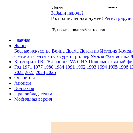
Забыли пароль?
Господин, ты нам нужен!
Регистрируйс
Главная
Жанр
Боевые искусства
Война
Драма
Детектив
История
Комед
Сёдзё-ай
Сёнэн-ай
Самураи
Триллер
Ужасы
Фантастика
Категории
ТВ
ТВ-спэшл
OVA
ONA
Полнометражный фи
Год
1971
1977
1980
1984
1991
1992
1993
1994
1995
1996
1
2022
2023
2024
2025
Онгоинги
Анонсы
Контакты
Правообладателям
Мобильная версия