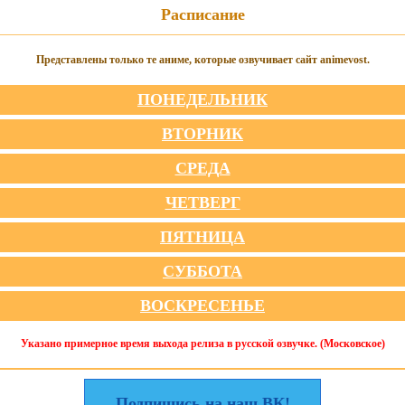
Расписание
Представлены только те аниме, которые озвучивает сайт animevost.
ПОНЕДЕЛЬНИК
ВТОРНИК
СРЕДА
ЧЕТВЕРГ
ПЯТНИЦА
СУББОТА
ВОСКРЕСЕНЬЕ
Указано примерное время выхода релиза в русской озвучке. (Московское)
Подпишись на наш ВК!