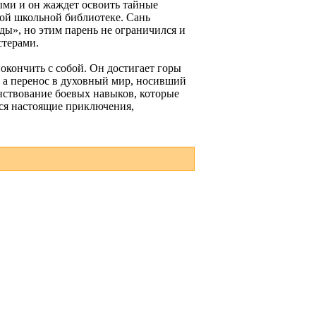
ными и он жаждет освоить тайные
ной школьной библиотеке. Сань
ды», но этим парень не ограничился и
стерами.
покончить с собой. Он достигает горы
, а перенос в духовный мир, носивший
нствование боевых навыков, которые
тся настоящие приключения,