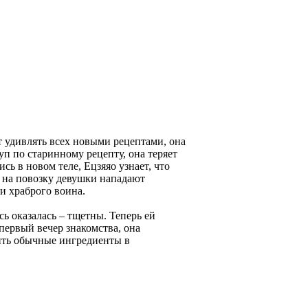
т удивлять всех новыми рецептами, она
уп по старинному рецепту, она теряет
сь в новом теле, Ецзяяо узнает, что
у на повозку девушки нападают
и храброго воина.
сь оказалась – тщетны. Теперь ей
первый вечер знакомства, она
тить обычные ингредиенты в