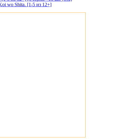
oi wo Shita. [1-5 из 12+]