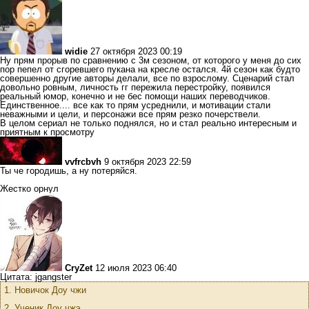
widie
27 октября 2023 00:19
Ну прям прорыв по сравнению с 3м сезоном, от которого у меня до сих
пор пепел от сгоревшего пукана на кресле остался. 4й сезон как будто
совершенно другие авторы делали, все по взрослому. Сценарий стал
довольно ровным, личность гг пережила перестройку, появился
реальный юмор, конечно и не бес помощи наших переводчиков.
Единственное.... все как то прям усреднили, и мотивации стали
неважными и цели, и персонажи все прям резко почерствели.
В целом сериал не только поднялся, но и стал реально интересным и
приятным к просмотру
vvfrcbvh
9 октября 2023 22:59
Ты че городишь, а ну потеряйся.
Жестко орнул
CryZet
12 июля 2023 06:40
Цитата: jgangster
1. Новичок Доу чжи
2. Ученик Доу чжэ