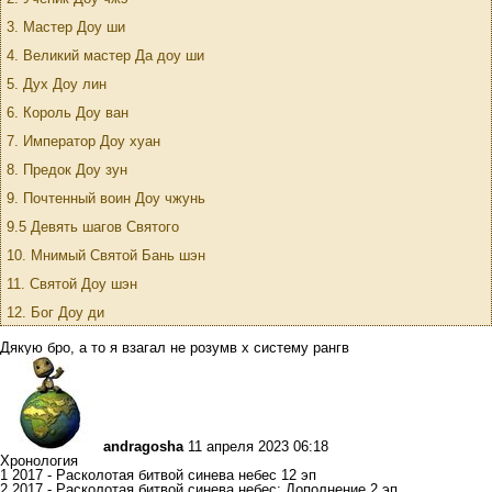
3. Мастер Доу ши
4. Великий мастер Да доу ши
5. Дух Доу лин
6. Король Доу ван
7. Император Доу хуан
8. Предок Доу зун
9. Почтенный воин Доу чжунь
9.5 Девять шагов Святого
10. Мнимый Святой Бань шэн
11. Святой Доу шэн
12. Бог Доу ди
Дякую бро, а то я взагал не розумв х систему рангв
andragosha
11 апреля 2023 06:18
Хронология
1 2017 - Расколотая битвой синева небес 12 эп
2 2017 - Расколотая битвой синева небес: Дополнение 2 эп