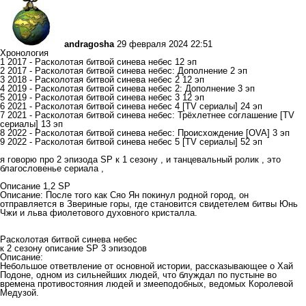
andragosha
29 февраля 2024 22:51
Хронология
1 2017 - Расколотая битвой синева небес 12 эп
2 2017 - Расколотая битвой синева небес: Дополнение 2 эп
3 2018 - Расколотая битвой синева небес 2 12 эп
4 2019 - Расколотая битвой синева небес 2: Дополнение 3 эп
5 2019 - Расколотая битвой синева небес 3 12 эп
6 2021 - Расколотая битвой синева небес 4 [TV сериалы] 24 эп
7 2021 - Расколотая битвой синева небес: Трёхлетнее соглашение [TV
сериалы] 13 эп
8 2022 - Расколотая битвой синева небес: Происхождение [OVA] 3 эп
9 2022 - Расколотая битвой синева небес 5 [TV сериалы] 52 эп
я говорю про 2 эпизода SP к 1 сезону , и танцевальный ролик , это
благословенье сериала ,
Описание 1,2 SP
Описание: После того как Сяо Ян покинул родной город, он
отправляется в Звериные горы, где становится свидетелем битвы Юнь
Чжи и льва фиолетового духовного кристалла.
Расколотая битвой синева небес
к 2 сезону описание SP 3 эпизодов
Описание:
Небольшое ответвление от основной истории, рассказывающее о Хай
Подоне, одном из сильнейших людей, что блуждал по пустыне во
времена противостояния людей и змееподобных, ведомых Королевой
Медузой.