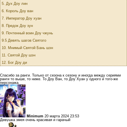
5. Дух Доу лин
6. Король Доу ван
7. Император Доу хуан
8. Предок Доу зун
9. Почтенный воин Доу чжунь
9.5 Девять шагов Святого
10. Мнимый Святой Бань шэн
11. Святой Доу шэн
12. Бог Доу ди
Спасибо за ранги. Только от сезона к сезону и иногда между сериями
ранги то выше, то ниже. То Доу Ван, то Доу Хуан у одного и того-же
персонажа.
Minimum
20 марта 2024 23:53
Девушка змея очень красивая и гарачый