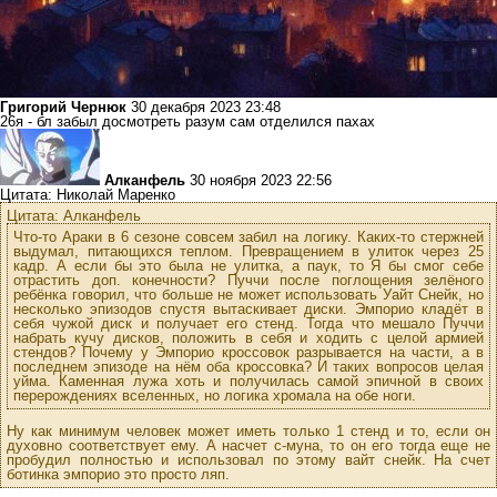
Григорий Чернюк
30 декабря 2023 23:48
26я - бл забыл досмотреть разум сам отделился пахах
Алканфель
30 ноября 2023 22:56
Цитата: Николай Маренко
Цитата: Алканфель
Что-то Араки в 6 сезоне совсем забил на логику. Каких-то стержней
выдумал, питающихся теплом. Превращением в улиток через 25
кадр. А если бы это была не улитка, а паук, то Я бы смог себе
отрастить доп. конечности? Пуччи после поглощения зелёного
ребёнка говорил, что больше не может использовать Уайт Снейк, но
несколько эпизодов спустя вытаскивает диски. Эмпорио кладёт в
себя чужой диск и получает его стенд. Тогда что мешало Пуччи
набрать кучу дисков, положить в себя и ходить с целой армией
стендов? Почему у Эмпорио кроссовок разрывается на части, а в
последнем эпизоде на нём оба кроссовка? И таких вопросов целая
уйма. Каменная лужа хоть и получилась самой эпичной в своих
перерождениях вселенных, но логика хромала на обе ноги.
Ну как минимум человек может иметь только 1 стенд и то, если он
духовно соответствует ему. А насчет с-муна, то он его тогда еще не
пробудил полностью и использовал по этому вайт снейк. На счет
ботинка эмпорио это просто ляп.