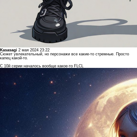
Kasasagi
2 мая 2024 23:22
Сюжет увлекательный, но персонажи все какие-то стремные. Просто
капец какой-то.
С 10й серии началось вообще какое-то FLCL