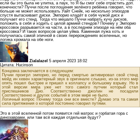
если бы это была не улитка, а паук, то Я бы смог себе отрастить доп.
конечности? Пуччи после поглощения зелёного ребёнка говорил, что
больше не может использовать Уайт Снейк, но несколько эпизодов
спустя вытаскивает диски. Эмпорио кладёт в себя чужой диск и
получает его стенд. Тогда что мешало Пуччи набрать кучу дисков,
положить в себя и ходить с целой армией стендов? Почему у Эмпорио
кроссовок разрывается на части, а в последнем эпизоде на нём оба
кроссовка? И таких вопросов целая уйма. Каменная лужа хоть и
получилась самой эпичной в своих перерождениях вселенных, но
логика хромала на обе ноги.
Zialalazel
5 апреля 2023 18:02
Цитата: Hucinson
Концовка заключается в следующем:
Пучии проигрл эмпорио, но перед смертью активировал свой стенд
мейд ин хевен характерный звук в оригинале слышно, из-за этого мир
опять пошел быстрее и пришел к коллапсу и большому взрыву. Но в
этой версии мира уже нет того самого путчии который стал
приспешников Дио. Соответственно джолин не посадили
Соответственно и других событий в этом мире не было.
Логичный вопрос Почему тогда они все вместе? Думаю эта та самая
сила притяжения о которой постоянно говорил путями.
Это в этой вселенной потом появится гей матрос и горбатая гора с
динозаврами, или там всё каждая отдельная будут?