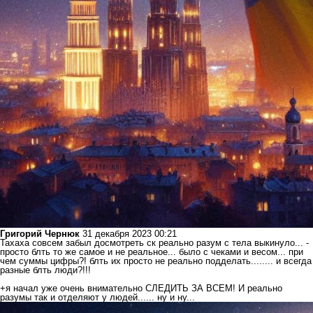
Григорий Чернюк
31 декабря 2023 00:21
Тахаха совсем забыл досмотреть ск реально разум с тела выкинуло... -
просто блть то же самое и не реальное... было с чеками и весом... при
чем суммы цифры?! блть их просто не реально подделать........ и всегда
разные блть люди?!!!
+я начал уже очень внимательно СЛЕДИТЬ ЗА ВСЕМ! И реально
разумы так и отделяют у людей...... ну и ну...