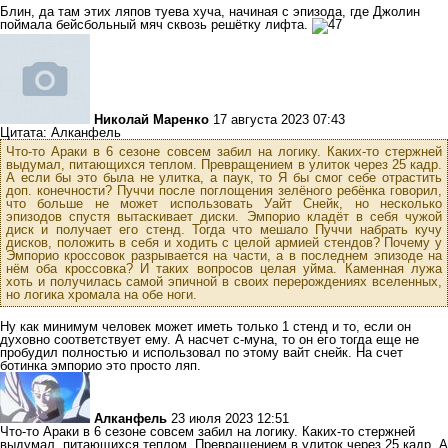
Блин, да там этих ляпов туева хуча, начиная с эпизода, где Джолин
поймала бейсбольный мяч сквозь решётку лифта.
Николай Маренко
17 августа 2023 07:43
Цитата: Алканфель
Что-то Араки в 6 сезоне совсем забил на логику. Каких-то стержней
выдумал, питающихся теплом. Превращением в улиток через 25 кадр.
А если бы это была не улитка, а паук, то Я бы смог себе отрастить
доп. конечности? Пуччи после поглощения зелёного ребёнка говорил,
что больше не может использовать Уайт Снейк, но несколько
эпизодов спустя вытаскивает диски. Эмпорио кладёт в себя чужой
диск и получает его стенд. Тогда что мешало Пуччи набрать кучу
дисков, положить в себя и ходить с целой армией стендов? Почему у
Эмпорио кроссовок разрывается на части, а в последнем эпизоде на
нём оба кроссовка? И таких вопросов целая уйма. Каменная лужа
хоть и получилась самой эпичной в своих перерождениях вселенных,
но логика хромала на обе ноги.
Ну как минимум человек может иметь только 1 стенд и то, если он
духовно соответствует ему. А насчет с-муна, то он его тогда еще не
пробудил полностью и использовал по этому вайт снейк. На счет
ботинка эмпорио это просто ляп.
Алканфель
23 июля 2023 12:51
Что-то Араки в 6 сезоне совсем забил на логику. Каких-то стержней
выдумал, питающихся теплом. Превращением в улиток через 25 кадр. А