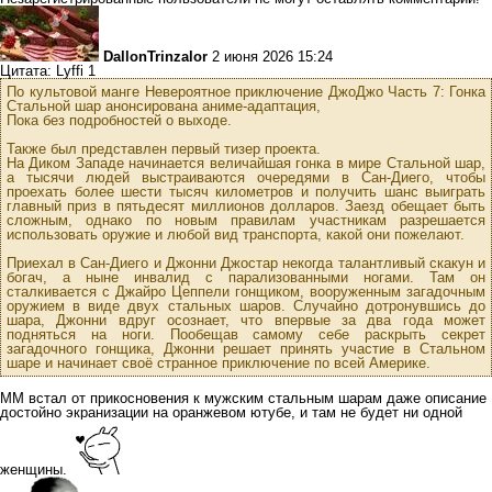
DallonTrinzalor
2 июня 2026 15:24
Цитата: Lyffi 1
По культовой манге Невероятное приключение ДжоДжо Часть 7: Гонка
Стальной шар анонсирована аниме-адаптация,
Пока без подробностей о выходе.
Также был представлен первый тизер проекта.
На Диком Западе начинается величайшая гонка в мире Стальной шар,
а тысячи людей выстраиваются очередями в Сан-Диего, чтобы
проехать более шести тысяч километров и получить шанс выиграть
главный приз в пятьдесят миллионов долларов. Заезд обещает быть
сложным, однако по новым правилам участникам разрешается
использовать оружие и любой вид транспорта, какой они пожелают.
Приехал в Сан-Диего и Джонни Джостар некогда талантливый скакун и
богач, а ныне инвалид с парализованными ногами. Там он
сталкивается с Джайро Цеппели гонщиком, вооруженным загадочным
оружием в виде двух стальных шаров. Случайно дотронувшись до
шара, Джонни вдруг осознает, что впервые за два года может
подняться на ноги. Пообещав самому себе раскрыть секрет
загадочного гонщика, Джонни решает принять участие в Стальном
шаре и начинает своё странное приключение по всей Америке.
ММ встал от прикосновения к мужским стальным шарам даже описание
достойно экранизации на оранжевом ютубе, и там не будет ни одной
женщины.