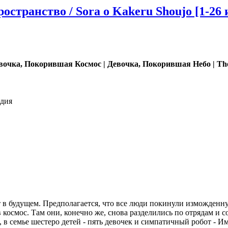
транство / Sora o Kakeru Shoujo [1-26 и
вочка, Покорившая Космос | Девочка, Покорившая Небо | The
одия
 в будущем. Предполагается, что все люди покинули изможден
космос. Там они, конечно же, снова разделились по отрядам и с
 в семье шестеро детей - пять девочек и симпатичный робот - 