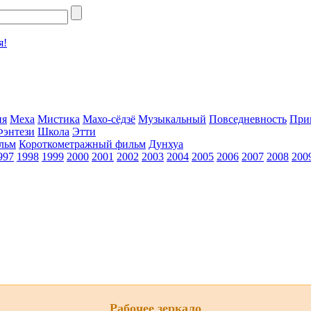
я!
ия
Меха
Мистика
Махо-сёдзё
Музыкальный
Повседневность
При
Фэнтези
Школа
Этти
льм
Короткометражный фильм
Дунхуа
997
1998
1999
2000
2001
2002
2003
2004
2005
2006
2007
2008
200
Рабочее зеркало