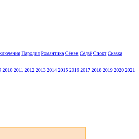
ключения
Пародия
Романтика
Сёнэн
Сёдзё
Спорт
Сказка
9
2010
2011
2012
2013
2014
2015
2016
2017
2018
2019
2020
2021