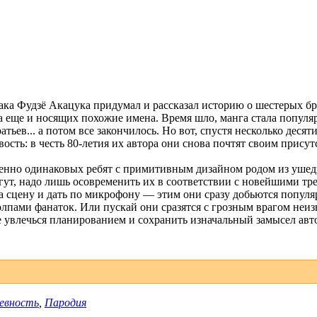
ака Фудзё Акацука придумал и рассказал историю о шестерых бр
а еще и носящих похожие имена. Время шло, манга стала популя
тьев... а потом все закончилось. Но вот, спустя несколько деся
ость: в честь 80-летия их автора они снова почтят своим прису
ершенно одинаковых ребят с примитивным дизайном родом из уше
гут, надо лишь осовременить их в соответствии с новейшими тре
 сцену и дать по микрофону — этим они сразу добьются популя
олпами фанаток. Или пускай они сразятся с грозным врагом неиз
 не увлечься планированием и сохранить изначальный замысел ав
евность
,
Пародия