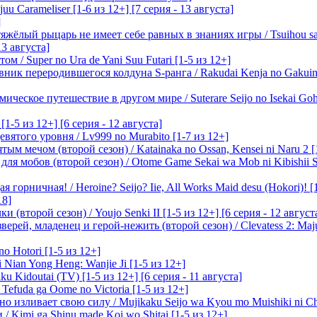
 Carameliser [1-6 из 12+] [7 серия - 13 августа]
]
лый рыцарь не имеет себе равных в знаниях игры / Tsuihou saret
13 августа]
м / Super no Ura de Yani Suu Futari [1-5 из 12+]
ик переродившегося колдуна S-ранга / Rakudai Kenja no Gakuin 
ическое путешествие в другом мире / Suterare Seijo no Isekai Goh
-5 из 12+] [6 серия - 12 августа]
вятого уровня / Lv999 no Murabito [1-7 из 12+]
м мечом (второй сезон) / Katainaka no Ossan, Kensei ni Naru 2 [1-
я мобов (второй сезон) / Otome Game Sekai wa Mob ni Kibishii Sek
 горничная! / Heroine? Seijo? Iie, All Works Maid desu (Hokori)! [
18]
(второй сезон) / Youjo Senki II [1-5 из 12+] [6 серия - 12 август
ерей, младенец и герой-нежить (второй сезон) / Clevatess 2: Maju
o Hotori [1-5 из 12+]
 Nian Yong Heng: Wanjie Ji [1-5 из 12+]
u Kidoutai (TV) [1-5 из 12+] [6 серия - 11 августа]
efuda ga Oome no Victoria [1-5 из 12+]
о изливает свою силу / Mujikaku Seijo wa Kyou mo Muishiki ni Chi
/ Kimi ga Shinu made Koi wo Shitai [1-5 из 12+]