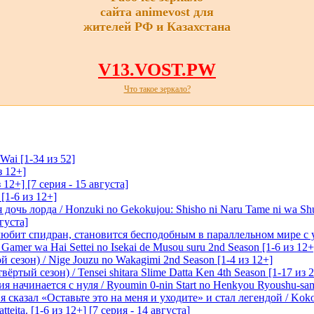
сайта animevost для
жителей РФ и Казахстана
V13.VOST.PW
Что такое зеркало?
Wai [1-34 из 52]
з 12+]
 12+] [7 серия - 15 августа]
[1-6 из 12+]
очь лорда / Honzuki no Gekokujou: Shisho ni Naru Tame ni wa Sh
вгуста]
любит спидран, становится бесподобным в параллельном мире с
 Gamer wa Hai Settei no Isekai de Musou suru 2nd Season [1-6 из 12+
 сезон) / Nige Jouzu no Wakagimi 2nd Season [1-4 из 12+]
ртый сезон) / Tensei shitara Slime Datta Ken 4th Season [1-17 из 2
начинается с нуля / Ryoumin 0-nin Start no Henkyou Ryoushu-sama 
 сказал «Оставьте это на меня и уходите» и стал легендой / Koko wa
tteita. [1-6 из 12+] [7 серия - 14 августа]