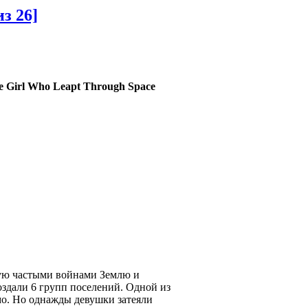
з 26]
 Girl Who Leapt Through Space
ную частыми войнами Землю и
оздали 6 групп поселений. Одной из
Имо. Но однажды девушки затеяли