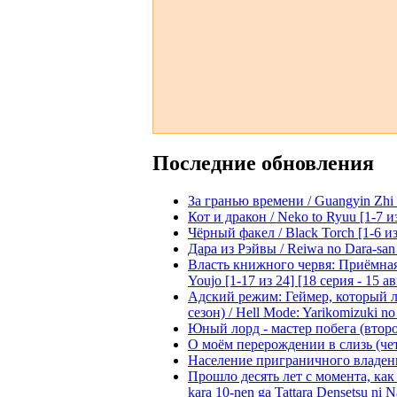
Последние обновления
За гранью времени / Guangyin Zhi 
Кот и дракон / Neko to Ryuu [1-7 и
Чёрный факел / Black Torch [1-6 из
Дара из Рэйвы / Reiwa no Dara-san 
Власть книжного червя: Приёмная д
Youjo [1-17 из 24] [18 серия - 15 а
Адский режим: Геймер, который 
сезон) / Hell Mode: Yarikomizuki no
Юный лорд - мастер побега (второй
О моём перерождении в слизь (четвё
Население приграничного владения 
Прошло десять лет с момента, как я
kara 10-nen ga Tattara Densetsu ni Na