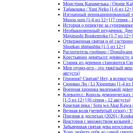
Монстрик Карамелька / Otome Kaijuu
Табакошка / Yani Neko [1-6 из 12+
Изгнанный реинкарнированный тяжё
Musou suru [1-6 из 12+] [7 серия - 
История о перекуре за супермаркето
Необыкновенный неудачник: Дневн
Majutsushi Boukenroku [1-7 из 12+]
Отверженная святая и её гастроном
Shoukan shimashita [1-5 из 12+]
Расхититель гробниц / Dogulwang [1
Крестьянин девятьсот девяносто де
Старик из деревни становится Святы
Мир отомэ-игр - это тяжёлый мир дл
августа]
Героиня? Святая? Нет, я всемогущая
Сюнмао Ли / Li Xiongmao [1-4 из 
Военная хроника маленькой девочки 
Клеватесс: Король демонических зв
[1-5 из 12+] [6 серия - 12 августа]
Красная река / Sora wa Akai Kawa n
Вечная воля (четвёртый сезон) / Yi
Призрак в доспехах (2026) / Koukak
Виктория с множеством козырей / T
Забывчивая святая дева неосознанн
Хочу любить тебя до самой смерти 