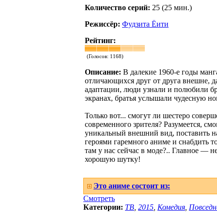
Количество серий:
25 (25 мин.)
Режиссёр:
Фудзита Ёити
Рейтинг:
(Голосов:
1168
)
Описание:
В далекие 1960-е годы манг
отличающихся друг от друга внешне, д
адаптации, люди узнали и полюбили бра
экранах, братья услышали чудесную нов
Только вот... смогут ли шестеро сов
современного зрителя? Разумеется, смо
уникальный внешний вид, поставить на
героями гаремного аниме и снабдить т
там у нас сейчас в моде?.. Главное —
хорошую шутку!
Это аниме состоит из:
Смотреть
Категории:
ТВ
,
2015
,
Комедия
,
Повседн