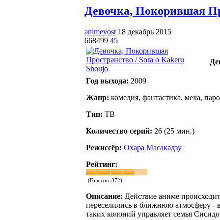
Девочка, Покорившая Прос
animevost
18 декабрь 2015
668499
45
Де
Год выхода:
2009
Жанр:
комедия, фантастика, меха, пар
Тип:
ТВ
Количество серий:
26 (25 мин.)
Режиссёр:
Охара Масакадзу
Рейтинг:
(Голосов:
372
)
Описание:
Действие аниме происходит
переселились в ближнюю атмосферу - в 
таких колоний управляет семья Сисидо,