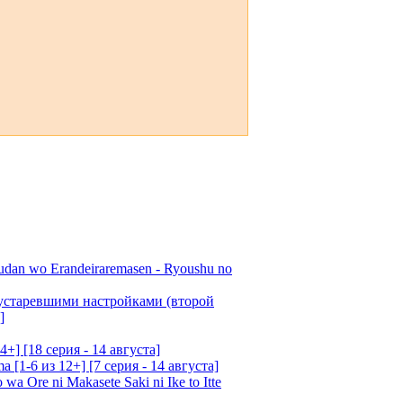
udan wo Erandeiraremasen - Ryoushu no
 устаревшими настройками (второй
]
4+] [18 серия - 14 августа]
[1-6 из 12+] [7 серия - 14 августа]
 Ore ni Makasete Saki ni Ike to Itte