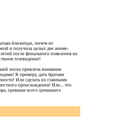
атьях-близнецах, ничем не
рной и получила целых две аниме-
тилетий после финального появления на
тствием телевидение!
дшей эпохи привлечь внимание
ндами! К примеру, дать братьям
рности! Или сделать их главными
вестного происхождения! Или... что
тора, превыше всего ценившего