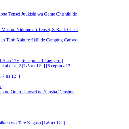
a Tensei Juukishi wa Game Chishiki de
Musou: Nidome no Tensei, S-Rank Cheat
an Tabi: Kakure Skill de Camping Car wo
5 из 12+] [6 серия - 12 августа]
ai desu 2 [1-5 из 12+] [6 серия - 12
1-7 из 12+]
а]
u no Ou to Itsuwari no Yuusha Denshou
kara wo Tare Nagasu [1-6 из 12+]