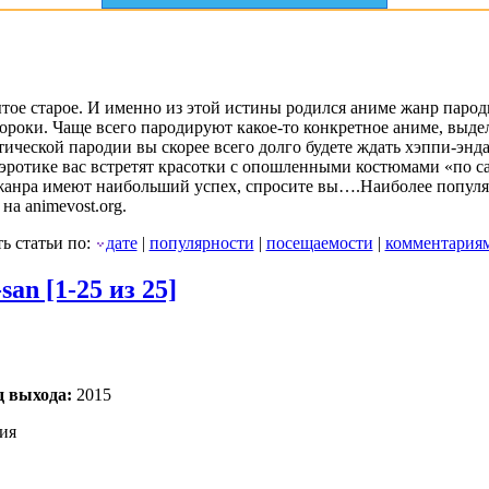
ытое старое. И именно из этой истины родился аниме жанр пароди
ороки. Чаще всего пародируют какое-то конкретное аниме, выде
ической пародии вы скорее всего долго будете ждать хэппи-энда
в эротике вас встретят красотки с опошленными костюмами «по 
жанра имеют наибольший успех, спросите вы….Наиболее популя
на animevost.org.
ь статьи по:
дате
|
популярности
|
посещаемости
|
комментария
an [1-25 из 25]
д выхода:
2015
дия