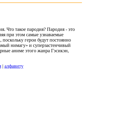
я. Что такое пародия? Пародия - это
ляя при этом самые узнаваемые
, поскольку герои будут постоянно
самый нимагу» и суперзастенчивый
рные аниме этого жанра Гэсикэн,
м
|
алфавиту