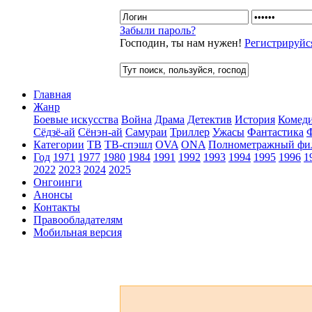
Забыли пароль?
Господин, ты нам нужен!
Регистрируйс
Главная
Жанр
Боевые искусства
Война
Драма
Детектив
История
Комед
Сёдзё-ай
Сёнэн-ай
Самураи
Триллер
Ужасы
Фантастика
Категории
ТВ
ТВ-спэшл
OVA
ONA
Полнометражный фи
Год
1971
1977
1980
1984
1991
1992
1993
1994
1995
1996
1
2022
2023
2024
2025
Онгоинги
Анонсы
Контакты
Правообладателям
Мобильная версия