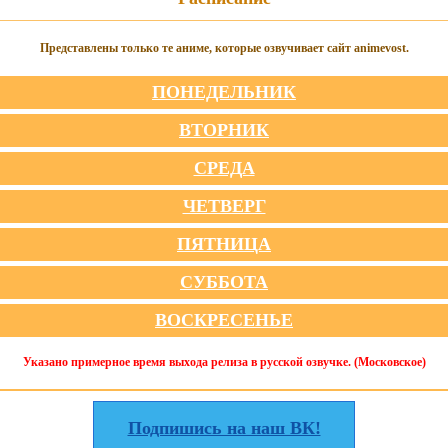
Представлены только те аниме, которые озвучивает сайт animevost.
ПОНЕДЕЛЬНИК
ВТОРНИК
СРЕДА
ЧЕТВЕРГ
ПЯТНИЦА
СУББОТА
ВОСКРЕСЕНЬЕ
Указано примерное время выхода релиза в русской озвучке. (Московское)
Подпишись на наш ВК!