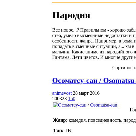
Пародия
Все новое...? Правильном - хорошо заб
стеб, умело высмеянные недостатки и п
особенности жанра. Например, в романт
попадать в смешные ситуации, а... хм 
мальчик. Какие аниме из пародийного 
Гинтама, Дети цветов. И многие другие 
Сортироват
Осоматсу-сан / Osomatsu-s
animevost
28 март 2016
500323
150
Го
Жанр:
комедия, повседневность, паро
Тип:
ТВ