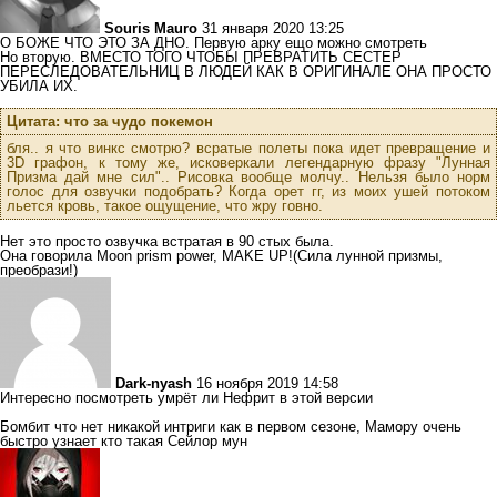
Souris Mauro
31 января 2020 13:25
О БОЖЕ ЧТО ЭТО ЗА ДНО. Первую арку ещо можно смотреть
Но вторую. ВМЕСТО ТОГО ЧТОБЫ ПРЕВРАТИТЬ СЕСТЕР
ПЕРЕСЛЕДОВАТЕЛЬНИЦ В ЛЮДЕЙ КАК В ОРИГИНАЛЕ ОНА ПРОСТО
УБИЛА ИХ.
Цитата: что за чудо покемон
бля.. я что винкс смотрю? всратые полеты пока идет превращение и
3D графон, к тому же, исковеркали легендарную фразу "Лунная
Призма дай мне сил".. Рисовка вообще молчу.. Нельзя было норм
голос для озвучки подобрать? Когда орет гг, из моих ушей потоком
льется кровь, такое ощущение, что жру говно.
Нет это просто озвучка встратая в 90 стых была.
Она говорила Moon prism power, MAKE UP!(Сила лунной призмы,
преобрази!)
Dark-nyash
16 ноября 2019 14:58
Интересно посмотреть умрёт ли Нефрит в этой версии
Бомбит что нет никакой интриги как в первом сезоне, Мамору очень
быстро узнает кто такая Сейлор мун