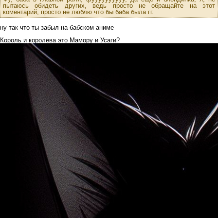
пытаюсь обидеть других, ведь просто не обращайте на этот
коментарий, просто не люблю что бы баба была гг.
ну так что ты забыл на бабском аниме
Король и королева это Мамору и Усаги?