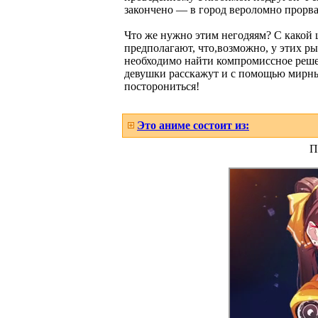
закончено — в город вероломно прорва
Что же нужно этим негодяям? С какой
предполагают, что,возможно, у этих 
необходимо найти компромиссное решен
девушки расскажут и с помощью мирны
посторониться!
Это аниме состоит из:
П