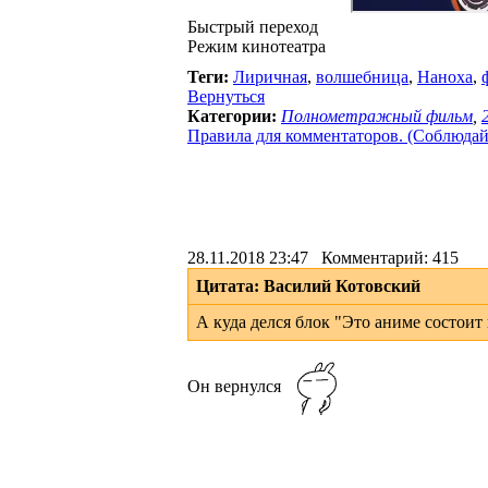
Быстрый переход
Режим кинотеатра
Теги:
Лиричная
,
волшебница
,
Наноха
,
Вернуться
Категории:
Полнометражный фильм
,
Правила для комментаторов. (Соблюдайте
28.11.2018 23:47 Комментарий: 415
Цитата: Василий Котовский
А куда делся блок "Это аниме состоит 
Он вернулся