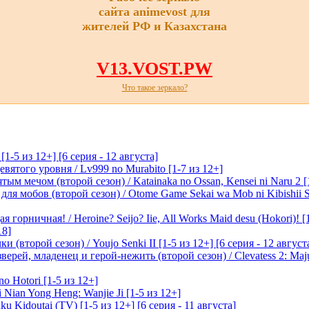
сайта animevost для
жителей РФ и Казахстана
V13.VOST.PW
Что такое зеркало?
-5 из 12+] [6 серия - 12 августа]
вятого уровня / Lv999 no Murabito [1-7 из 12+]
м мечом (второй сезон) / Katainaka no Ossan, Kensei ni Naru 2 [1-
я мобов (второй сезон) / Otome Game Sekai wa Mob ni Kibishii Sek
 горничная! / Heroine? Seijo? Iie, All Works Maid desu (Hokori)! [
18]
(второй сезон) / Youjo Senki II [1-5 из 12+] [6 серия - 12 август
ерей, младенец и герой-нежить (второй сезон) / Clevatess 2: Maju
o Hotori [1-5 из 12+]
 Nian Yong Heng: Wanjie Ji [1-5 из 12+]
u Kidoutai (TV) [1-5 из 12+] [6 серия - 11 августа]