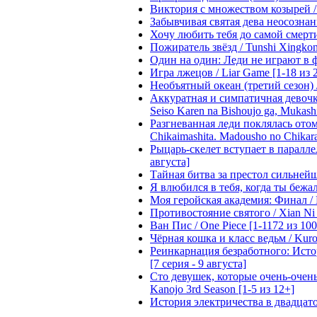
Виктория с множеством козырей / T
Забывчивая святая дева неосознанн
Хочу любить тебя до самой смерти 
Пожиратель звёзд / Tunshi Xingkon
Один на один: Леди не играют в фа
Игра лжецов / Liar Game [1-18 из 
Необъятный океан (третий сезон) / 
Аккуратная и симпатичная девочка
Seiso Karen na Bishoujo ga, Mukash
Разгневанная леди поклялась отом
Chikaimashita. Madousho no Chikara
Рыцарь-скелет вступает в параллель
августа]
Тайная битва за престол сильнейшег
Я влюбился в тебя, когда ты бежала
Моя геройская академия: Финал / B
Противостояние святого / Xian Ni 
Ван Пис / One Piece [1-1172 из 100
Чёрная кошка и класс ведьм / Kuron
Реинкарнация безработного: Истори
[7 серия - 9 августа]
Сто девушек, которые очень-очень-
Kanojo 3rd Season [1-5 из 12+]
История электричества в двадцатом