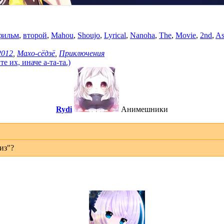
фильм
,
второй
,
Mahou
,
Shoujo
,
Lyrical
,
Nanoha
,
The
,
Movie
,
2nd
,
A
2012
,
Махо-сёдзё
,
Приключения
 их, иначе а-та-та.)
Rydi
Анимешники
из"?