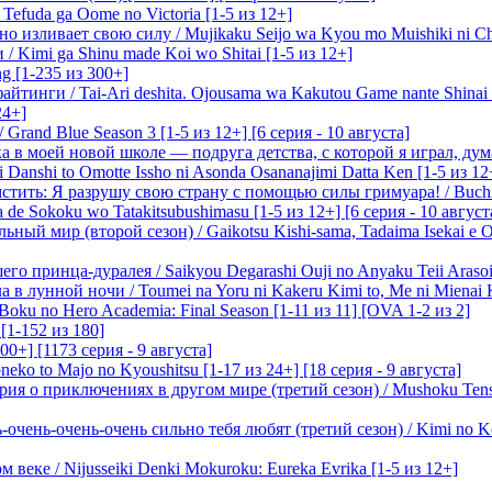
efuda ga Oome no Victoria [1-5 из 12+]
о изливает свою силу / Mujikaku Seijo wa Kyou mo Muishiki ni Chi
/ Kimi ga Shinu made Koi wo Shitai [1-5 из 12+]
g [1-235 из 300+]
йтинги / Tai-Ari deshita. Ojousama wa Kakutou Game nante Shinai 
24+]
Grand Blue Season 3 [1-5 из 12+] [6 серия - 10 августа]
 в моей новой школе — подруга детства, с которой я играл, думая
i Danshi to Omotte Issho ni Asonda Osananajimi Datta Ken [1-5 из 12
стить: Я разрушу свою страну с помощью силы гримуара! / Buchi
 de Sokoku wo Tatakitsubushimasu [1-5 из 12+] [6 серия - 10 август
ный мир (второй сезон) / Gaikotsu Kishi-sama, Tadaima Isekai e Od
о принца-дуралея / Saikyou Degarashi Ouji no Anyaku Teii Arasoi [
 в лунной ночи / Toumei na Yoru ni Kakeru Kimi to, Me ni Mienai K
oku no Hero Academia: Final Season [1-11 из 11] [OVA 1-2 из 2]
[1-152 из 180]
00+] [1173 серия - 9 августа]
eko to Majo no Kyoushitsu [1-17 из 24+] [18 серия - 9 августа]
я о приключениях в другом мире (третий сезон) / Mushoku Tensei 3
очень-очень-очень сильно тебя любят (третий сезон) / Kimi no Kot
 веке / Nijusseiki Denki Mokuroku: Eureka Evrika [1-5 из 12+]