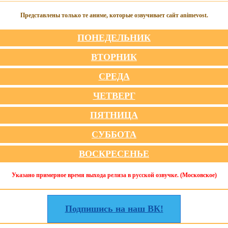
Представлены только те аниме, которые озвучивает сайт animevost.
ПОНЕДЕЛЬНИК
ВТОРНИК
СРЕДА
ЧЕТВЕРГ
ПЯТНИЦА
СУББОТА
ВОСКРЕСЕНЬЕ
Указано примерное время выхода релиза в русской озвучке. (Московское)
Подпишись на наш ВК!