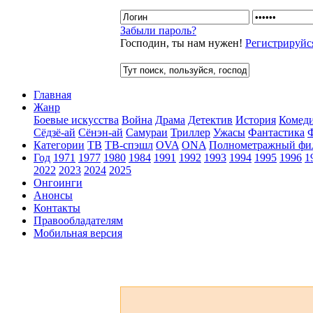
Забыли пароль?
Господин, ты нам нужен!
Регистрируйс
Главная
Жанр
Боевые искусства
Война
Драма
Детектив
История
Комед
Сёдзё-ай
Сёнэн-ай
Самураи
Триллер
Ужасы
Фантастика
Категории
ТВ
ТВ-спэшл
OVA
ONA
Полнометражный фи
Год
1971
1977
1980
1984
1991
1992
1993
1994
1995
1996
1
2022
2023
2024
2025
Онгоинги
Анонсы
Контакты
Правообладателям
Мобильная версия