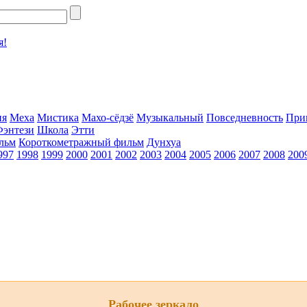
я!
ия
Меха
Мистика
Махо-сёдзё
Музыкальный
Повседневность
При
Фэнтези
Школа
Этти
льм
Короткометражный фильм
Дунхуа
997
1998
1999
2000
2001
2002
2003
2004
2005
2006
2007
2008
200
Рабочее зеркало