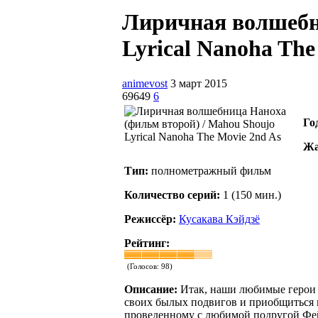
Лиричная волшебн
Lyrical Nanoha The 
animevost
3 март 2015
69649
6
Го
Жа
Тип:
полнометражный фильм
Количество серий:
1 (150 мин.)
Режиссёр:
Кусакава Кэйдзё
Рейтинг:
(Голосов:
98
)
Описание:
Итак, наши любимые герои в
своих былых подвигов и приобщиться к
проведенному с любимой подругой Фей