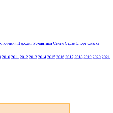
ключения
Пародия
Романтика
Сёнэн
Сёдзё
Спорт
Сказка
9
2010
2011
2012
2013
2014
2015
2016
2017
2018
2019
2020
2021