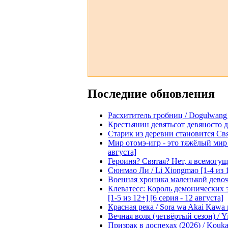
Последние обновления
Расхититель гробниц / Dogulwang [1
Крестьянин девятьсот девяносто де
Старик из деревни становится Святы
Мир отомэ-игр - это тяжёлый мир дл
августа]
Героиня? Святая? Нет, я всемогущая
Сюнмао Ли / Li Xiongmao [1-4 из 
Военная хроника маленькой девочки 
Клеватесс: Король демонических зв
[1-5 из 12+] [6 серия - 12 августа]
Красная река / Sora wa Akai Kawa n
Вечная воля (четвёртый сезон) / Yi
Призрак в доспехах (2026) / Koukak