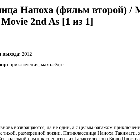
ица Наноха (фильм второй) / 
Movie 2nd As [1 из 1]
д выхода:
2012
нр:
приключения, махо-сёдзё
новь возвращаются, да не одни, а с целым багажом приключений
 тихой, размеренной жизни. Пятиклассница Наноха Такимати, ж
т, знакомой нам как спецагент из Галактического Бюро Простр