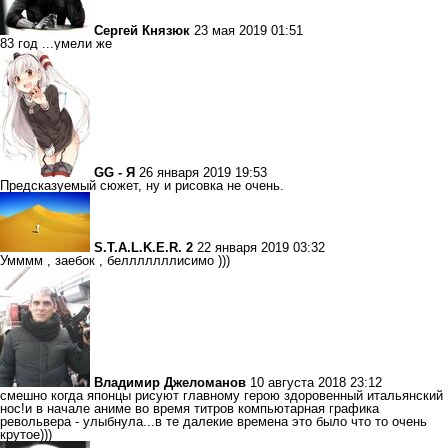
Сергей Князюк
23 мая 2019 01:51
83 год ...умели же
GG - Я
26 января 2019 19:53
Предсказуемый сюжет, ну и рисовка не очень.
S.T.A.L.K.E.R. 2
22 января 2019 03:32
Умммм , заебок , белллллллисимо )))
Владимир Джеломанов
10 августа 2018 23:12
смешно когда японцы рисуют главному герою здоровенный итальянский
нос!и в начале аниме во время титров компьютарная графика
револьвера - улыбнула...в те далекие времена это было что то очень
крутое)))