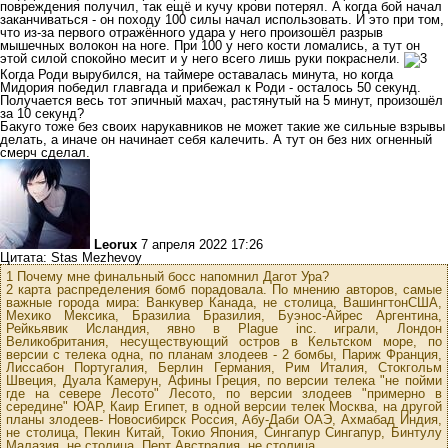
повреждения получил, так ещё и кучу крови потерял. А когда бой начал
заканчиваться - он походу 100 силы начал использовать. И это при том,
что из-за первого отражённого удара у него произошёл разрыв
мышечных волокон на ноге. При 100 у него кости ломались, а тут он
этой силой спокойно месит и у него всего лишь руки покраснели.
Когда Роди вырубился, на таймере оставалась минута, но когда
Мидория победил главгада и прибежал к Роди - осталось 50 секунд.
Получается весь тот эпичный махач, растянутый на 5 минут, произошёл
за 10 секунд?
Бакуго тоже без своих нарукавников не может такие же сильные взрывы
делать, а иначе он начинает себя калечить. А тут он без них огненный
смерч сделал.
Leorux
7 апреля 2022 17:26
Цитата: Stas Mezhevoy
1 Почему мне финальный босс напомнил Дагот Ура?
2 карта распределения бомб порадовала. По мнению авторов, самые
важные города мира: Ванкувер Канада, не столица, ВашингтонСША,
Мехико Мексика, Бразилиа Бразилия, Буэнос-Айрес Аргентина,
Рейкьявик Исландия, явно в Plague inc. играли, Лондон
Великобритания, несуществующий остров в Кельтском море, по
версии с телека одна, по планам злодеев - 2 бомбы, Париж Франция,
Лиссабон Португалия, Берлин Германия, Рим Италия, Стокгольм
Швеция, Дуала Камерун, Афины Греция, по версии телека "не пойми
где на севере Лесото" Лесото, по версии злодеев "примерно в
середине" ЮАР, Каир Египет, в одной версии телек Москва, на другой
планы злодеев- Новосибирск Россия, Абу-Даби ОАЭ, Ахмабад Индия,
не столица, Пекин Китай, Токио Япония, Сингапур Сингапур, Бинтулу
Малазия, не столица, Перт Австралия, не столица