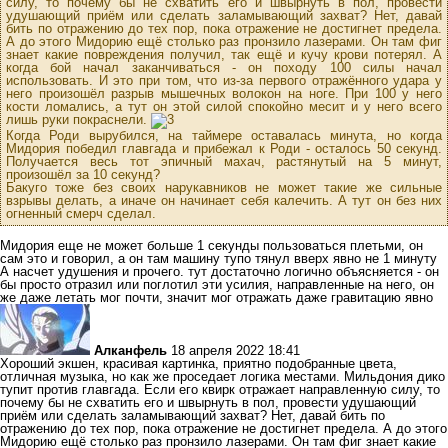
силу, то почему бы не схватить его и швырнуть в пол, провести
удушающий приём или сделать заламывающий захват? Нет, давай
бить по отражению до тех пор, пока отражение не достигнет предела.
А до этого Мидорию ещё столько раз пронзило лазерами. Он там фиг
знает какие повреждения получил, так ещё и кучу крови потерял. А
когда бой начал заканчиваться - он походу 100 силы начал
использовать. И это при том, что из-за первого отражённого удара у
него произошёл разрыв мышечных волокон на ноге. При 100 у него
кости ломались, а тут он этой силой спокойно месит и у него всего
лишь руки покраснели.
Когда Роди вырубился, на таймере оставалась минута, но когда
Мидория победил главгада и прибежал к Роди - осталось 50 секунд.
Получается весь тот эпичный махач, растянутый на 5 минут,
произошёл за 10 секунд?
Бакуго тоже без своих нарукавников не может такие же сильные
взрывы делать, а иначе он начинает себя калечить. А тут он без них
огненный смерч сделал.
Мидория еще не может больше 1 секунды пользоваться плетьми, он
сам это и говорил, а он там машину тупо тянул вверх явно не 1 минуту
А насчет удушения и прочего. тут достаточно логично объясняется - он
бы просто отразил или поглотил эти усилия, направленные на него, он
же даже летать мог почти, значит мог отражать даже гравитацию явно
Алканфель
18 апреля 2022 18:41
Хороший экшен, красивая картинка, приятно подобранные цвета,
отличная музыка, но как же проседает логика местами. Мильдония дико
тупит против главгада. Если его квирк отражает направленную силу, то
почему бы не схватить его и швырнуть в пол, провести удушающий
приём или сделать заламывающий захват? Нет, давай бить по
отражению до тех пор, пока отражение не достигнет предела. А до этого
Мидорию ещё столько раз пронзило лазерами. Он там фиг знает какие