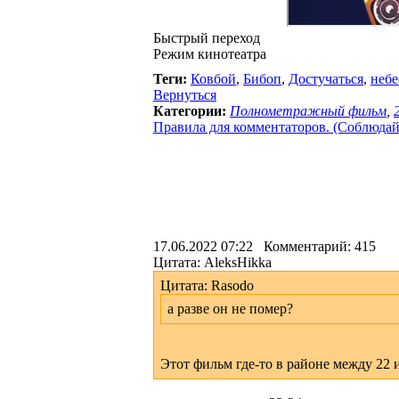
Быстрый переход
Режим кинотеатра
Теги:
Ковбой
,
Бибоп
,
Достучаться
,
небе
Вернуться
Категории:
Полнометражный фильм
,
Правила для комментаторов. (Соблюдайте
17.06.2022 07:22 Комментарий: 415
Цитата: AleksHikka
Цитата: Rasodo
а разве он не помер?
Этот фильм где-то в районе между 22 и