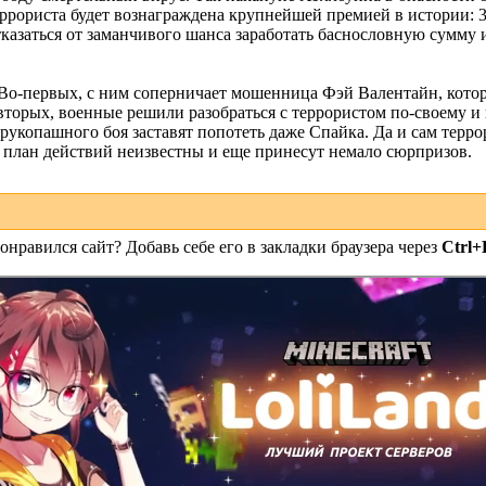
еррориста будет вознаграждена крупнейшей премией в истории: 
тказаться от заманчивого шанса заработать баснословную сумму 
Во-первых, с ним соперничает мошенница Фэй Валентайн, котора
вторых, военные решили разобраться с террористом по-своему и 
рукопашного боя заставят попотеть даже Спайка. Да и сам терр
и план действий неизвестны и еще принесут немало сюрпризов.
онравился сайт? Добавь себе его в закладки браузера через
Ctrl+