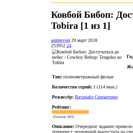
Ковбой Бибоп: Дост
Tobira [1 из 1]
animevost
29 март 2018
253952
24
Го
Жа
Тип:
полнометражный фильм
Количество серий:
1 (114 мин.)
Режиссёр:
Ватанабэ Синъитиро
Рейтинг:
(Голосов:
403
)
Описание:
Очередное задание привело 
террорист, решивший выпустить на сво