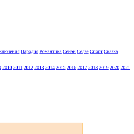
ключения
Пародия
Романтика
Сёнэн
Сёдзё
Спорт
Сказка
9
2010
2011
2012
2013
2014
2015
2016
2017
2018
2019
2020
2021