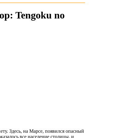
op: Tengoku no
ту. Здесь, на Марсе, появился опасный
казалось все население столицы, и