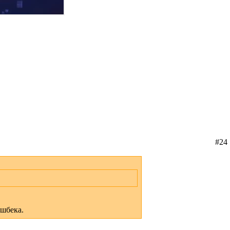
#24
ешбека.