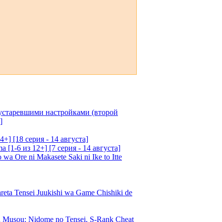
 устаревшими настройками (второй
]
4+] [18 серия - 14 августа]
[1-6 из 12+] [7 серия - 14 августа]
 Ore ni Makasete Saki ni Ike to Itte
a Tensei Juukishi wa Game Chishiki de
Musou: Nidome no Tensei, S-Rank Cheat