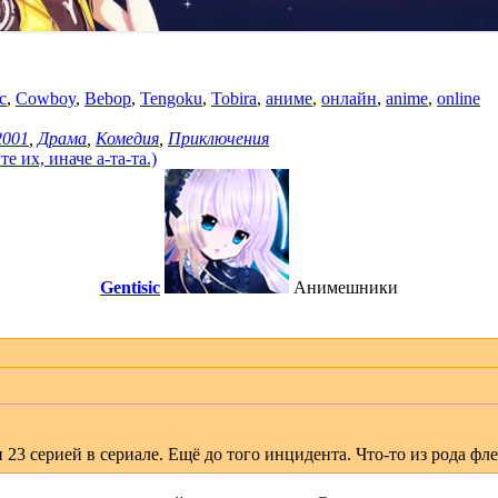
с
,
Cowboy
,
Bebop
,
Tengoku
,
Tobira
,
аниме
,
онлайн
,
anime
,
online
2001
,
Драма
,
Комедия
,
Приключения
 их, иначе а-та-та.)
Gentisic
Анимешники
 23 серией в сериале. Ещё до того инцидента. Что-то из рода фл