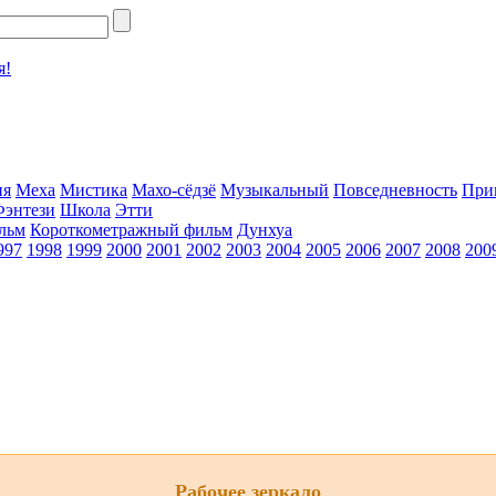
я!
ия
Меха
Мистика
Махо-сёдзё
Музыкальный
Повседневность
При
Фэнтези
Школа
Этти
льм
Короткометражный фильм
Дунхуа
997
1998
1999
2000
2001
2002
2003
2004
2005
2006
2007
2008
200
Рабочее зеркало