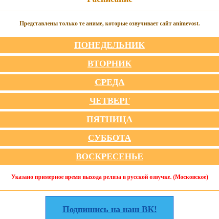
Представлены только те аниме, которые озвучивает сайт animevost.
ПОНЕДЕЛЬНИК
ВТОРНИК
СРЕДА
ЧЕТВЕРГ
ПЯТНИЦА
СУББОТА
ВОСКРЕСЕНЬЕ
Указано примерное время выхода релиза в русской озвучке. (Московское)
Подпишись на наш ВК!