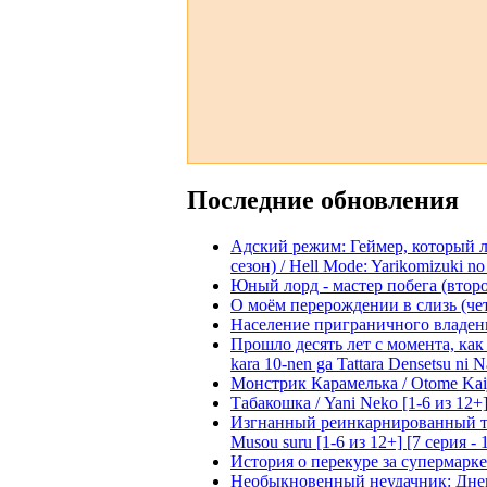
Последние обновления
Адский режим: Геймер, который 
сезон) / Hell Mode: Yarikomizuki no
Юный лорд - мастер побега (второй
О моём перерождении в слизь (четвё
Население приграничного владения 
Прошло десять лет с момента, как я
kara 10-nen ga Tattara Densetsu ni Na
Монстрик Карамелька / Otome Kaijuu
Табакошка / Yani Neko [1-6 из 12+
Изгнанный реинкарнированный тяжё
Musou suru [1-6 из 12+] [7 серия - 
История о перекуре за супермаркето
Необыкновенный неудачник: Дневн