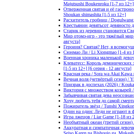
Majutsushi Boukenroku [1-7 из 12+]
Отверженная святая и её гастроном
Shoukan shimashita [1-5 из 12+]
Расхититель гробниц / Dogulwang [1
Крестьянин девятьсот девяносто де
Старик из деревни становится Святы
Мир отомэ-игр - это тяжёлый мир дл
августа]
Героиня? Святая? Нет, я всемогущая
Сюнмао Ли / Li Xiongmao [1-4 из 
Военная хроника маленькой девочки 
Клеватесс: Король демонических зв
[1-5 из 12+] [6 серия - 12 августа]
Красная река / Sora wa Akai Kawa n
Вечная воля (четвёртый сезон) / Yi
Призрак в доспехах (2026) / Koukak
Виктория с множеством козырей / T
Забывчивая святая дева неосознанн
Хочу любить тебя до самой смерти 
Пожиратель звёзд / Tunshi Xingkon
Один на один: Леди не играют в фа
Игра лжецов / Liar Game [1-18 из 
Необъятный океан (третий сезон) / 
Аккуратная и симпатичная девочка
Seiso Karen na Bishoujo ga, Mukash