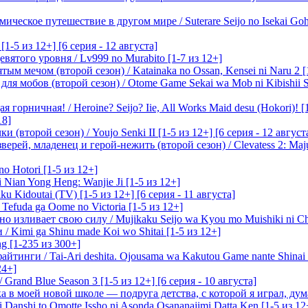
ическое путешествие в другом мире / Suterare Seijo no Isekai Goh
-5 из 12+] [6 серия - 12 августа]
вятого уровня / Lv999 no Murabito [1-7 из 12+]
м мечом (второй сезон) / Katainaka no Ossan, Kensei ni Naru 2 [1-
я мобов (второй сезон) / Otome Game Sekai wa Mob ni Kibishii Sek
 горничная! / Heroine? Seijo? Iie, All Works Maid desu (Hokori)! [
18]
(второй сезон) / Youjo Senki II [1-5 из 12+] [6 серия - 12 август
ерей, младенец и герой-нежить (второй сезон) / Clevatess 2: Maju
o Hotori [1-5 из 12+]
 Nian Yong Heng: Wanjie Ji [1-5 из 12+]
u Kidoutai (TV) [1-5 из 12+] [6 серия - 11 августа]
efuda ga Oome no Victoria [1-5 из 12+]
о изливает свою силу / Mujikaku Seijo wa Kyou mo Muishiki ni Chi
/ Kimi ga Shinu made Koi wo Shitai [1-5 из 12+]
g [1-235 из 300+]
йтинги / Tai-Ari deshita. Ojousama wa Kakutou Game nante Shinai 
24+]
Grand Blue Season 3 [1-5 из 12+] [6 серия - 10 августа]
 в моей новой школе — подруга детства, с которой я играл, думая
i Danshi to Omotte Issho ni Asonda Osananajimi Datta Ken [1-5 из 12