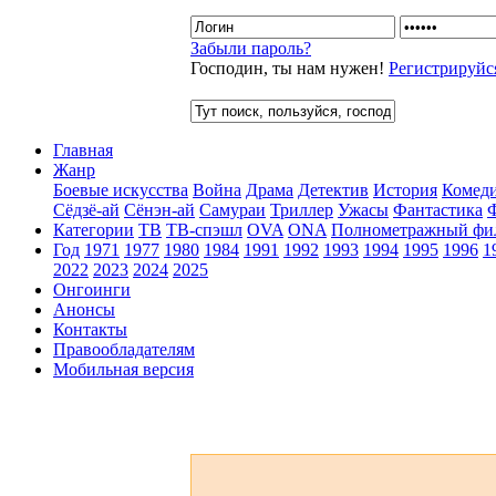
Забыли пароль?
Господин, ты нам нужен!
Регистрируйс
Главная
Жанр
Боевые искусства
Война
Драма
Детектив
История
Комед
Сёдзё-ай
Сёнэн-ай
Самураи
Триллер
Ужасы
Фантастика
Категории
ТВ
ТВ-спэшл
OVA
ONA
Полнометражный фи
Год
1971
1977
1980
1984
1991
1992
1993
1994
1995
1996
1
2022
2023
2024
2025
Онгоинги
Анонсы
Контакты
Правообладателям
Мобильная версия