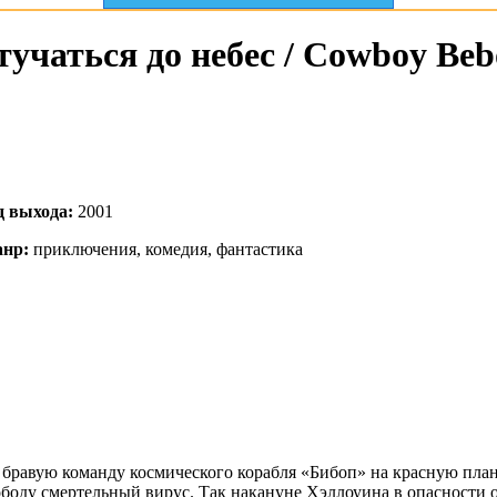
учаться до небес / Cowboy Beb
д выхода:
2001
нр:
приключения, комедия, фантастика
бравую команду космического корабля «Бибоп» на красную плане
боду смертельный вирус. Так накануне Хэллоуина в опасности о