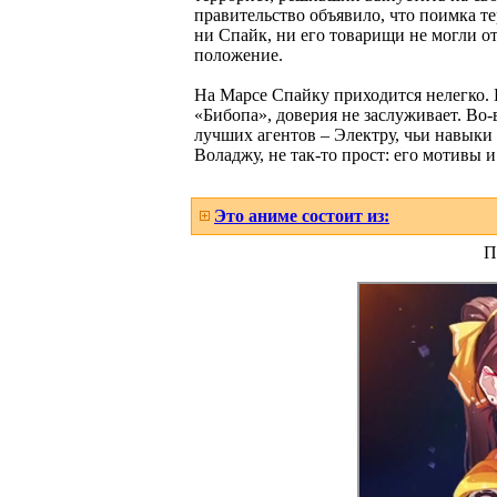
правительство объявило, что поимка т
ни Спайк, ни его товарищи не могли о
положение.
На Марсе Спайку приходится нелегко. 
«Бибопа», доверия не заслуживает. Во-
лучших агентов – Электру, чьи навыки 
Воладжу, не так-то прост: его мотивы 
Это аниме состоит из:
П