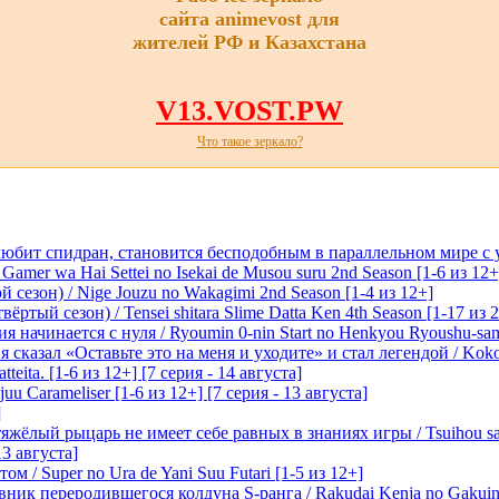
сайта animevost для
жителей РФ и Казахстана
V13.VOST.PW
Что такое зеркало?
любит спидран, становится бесподобным в параллельном мире с
 Gamer wa Hai Settei no Isekai de Musou suru 2nd Season [1-6 из 12+
 сезон) / Nige Jouzu no Wakagimi 2nd Season [1-4 из 12+]
ртый сезон) / Tensei shitara Slime Datta Ken 4th Season [1-17 из 2
начинается с нуля / Ryoumin 0-nin Start no Henkyou Ryoushu-sama 
 сказал «Оставьте это на меня и уходите» и стал легендой / Koko wa
tteita. [1-6 из 12+] [7 серия - 14 августа]
 Carameliser [1-6 из 12+] [7 серия - 13 августа]
]
лый рыцарь не имеет себе равных в знаниях игры / Tsuihou saret
13 августа]
м / Super no Ura de Yani Suu Futari [1-5 из 12+]
ик переродившегося колдуна S-ранга / Rakudai Kenja no Gakuin 