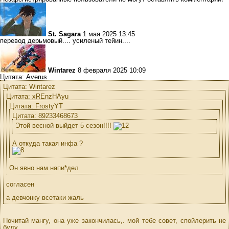
St. Sagara
1 мая 2025 13:45
перевод дерьмовый.... усиленый тейин....
Wintarez
8 февраля 2025 10:09
Цитата: Averus
Цитата: Wintarez
Цитата: xREnzHAyu
Цитата: FrostyYT
Цитата: 89233468673
Этой весной выйдет 5 сезон!!!!
А откуда такая инфа ?
Он явно нам напи*дел
согласен
а девчонку всетаки жаль
Почитай мангу, она уже закончилась,. мой тебе совет, спойлерить не
буду...