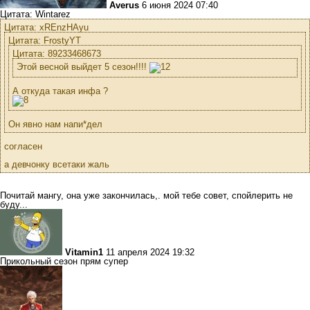
Averus
6 июня 2024 07:40
Цитата: Wintarez
Цитата: xREnzHAyu
Цитата: FrostyYT
Цитата: 89233468673
Этой весной выйдет 5 сезон!!!!
А откуда такая инфа ?
Он явно нам напи*дел
согласен
а девчонку всетаки жаль
Почитай мангу, она уже закончилась,. мой тебе совет, спойлерить не
буду...
Vitamin1
11 апреля 2024 19:32
Прикольный сезон прям супер