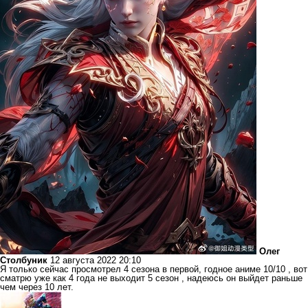
Олег
Столбуник
12 августа 2022 20:10
Я только сейчас просмотрел 4 сезона в первой, годное аниме 10/10 , вот
сматрю уже как 4 года не выходит 5 сезон , надеюсь он выйдет раньше
чем через 10 лет.