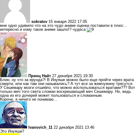
sokratov
15 января 2022 17:05
мне одно удивило что на это чудо аниме оценки поставили в плюс...
интересно и кому такое аниме зашло!? чудеса
Принц Найт
27 декабря 2021 19:30
Блин, ну что за ерунда?! В Инуяше можно было еще пройти через врата
смерти, или как там они назывались? А тут все за жемчужину трясутся.
У Сешемару мозги отшибло, что можно воспользоваться вратами??? Вот
только меч того света сломан воскрешающий меч Сешемару. Но, ведь
одна из его дочерей может пользоваться и сломанным.
Короче, я ничего не понимаю...
Ivanovich_11
22 декабря 2021 13:46
Это Инуяши?