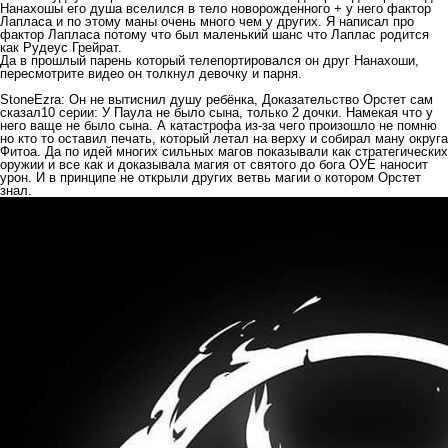
Нанахошы его душа вселился в тело новорожденного + у него фактор
Лапласа и по этому маны очень много чем у других. Я написал про
фактор Лапласа потому что был маленький шанс что Лаплас родится
как Рудеус Грейрат.
Да в прошлый парень который телепортировался он друг Нанахоши,
пересмотрите видео он толкнул девочку и парня.
StoneEzra: Он не вытиснил душу ребёнка, Доказательство Орстет сам
сказал10 серии: У Паула не было сына, только 2 дочки. Намекая что у
него ваще не было сына. А катастрофа из-за чего произошло не помню
но кто то оставил печать, который летал на верху и собирал ману округа
Фитоа. Да по идей многих сильных магов показывали как стратегических
оружии и все как и доказывала магия от святого до бога ОУЕ наносит
урон. И в принципе не открыли других ветвь магии о котором Орстет
знал.