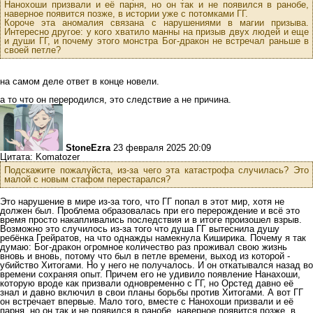
Нанохоши призвали и её парня, но он так и не появился в ранобе,
наверное появится позже, в истории уже с потомками ГГ.
Короче эта аномалия связана с нарушениями в магии призыва.
Интересно другое: у кого хватило манны на призыв двух людей и еще
и души ГГ, и почему этого монстра Бог-дракон не встречал раньше в
своей петле?
на самом деле ответ в конце новели.
а то что он переродился, это следствие а не причина.
StoneEzra
23 февраля 2025 20:09
Цитата: Komatozer
Подскажите пожалуйста, из-за чего эта катастрофа случилась? Это
малой с новым стафом перестарался?
Это нарушение в мире из-за того, что ГГ попал в этот мир, хотя не
должен был. Проблема образовалась при его перерождение и всё это
время просто накапливались последствия и в итоге произошел взрыв.
Возможно это случилось из-за того что душа ГГ вытеснила душу
ребёнка Грейратов, на что однажды намекнула Киширика. Почему я так
думаю: Бог-дракон огромное количество раз проживал свою жизнь
вновь и вновь, потому что был в петле времени, выход из которой -
убийство Хитогами. Но у него не получалось. И он откатывался назад во
времени сохраняя опыт. Причем его не удивило появление Нанахоши,
которую вроде как призвали одновременно с ГГ, но Орстед давно её
знал и давно включил в свои планы борьбы против Хитогами. А вот ГГ
он встречает впервые. Мало того, вместе с Нанохоши призвали и её
парня, но он так и не появился в ранобе, наверное появится позже, в