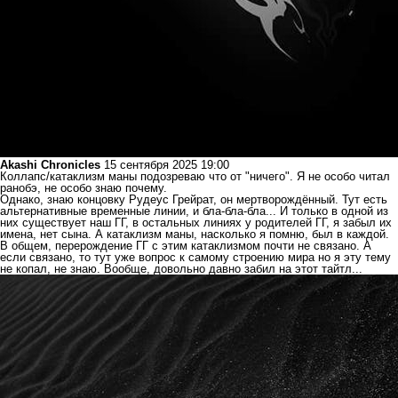
Akashi Chronicles
15 сентября 2025 19:00
Коллапс/катаклизм маны подозреваю что от "ничего". Я не особо читал
ранобэ, не особо знаю почему.
Однако, знаю концовку Рудеус Грейрат, он мертворождённый. Тут есть
альтернативные временные линии, и бла-бла-бла... И только в одной из
них существует наш ГГ, в остальных линиях у родителей ГГ, я забыл их
имена, нет сына. А катаклизм маны, насколько я помню, был в каждой.
В общем, перерождение ГГ с этим катаклизмом почти не связано. А
если связано, то тут уже вопрос к самому строению мира но я эту тему
не копал, не знаю. Вообще, довольно давно забил на этот тайтл...