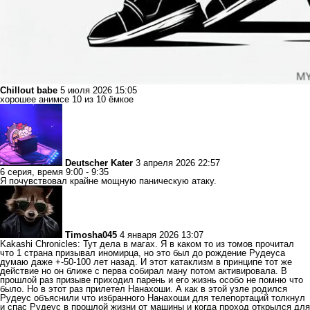
Chillout babe
5 июля 2026 15:05
хорошее анимсе 10 из 10 ёмкое
Deutscher Kater
3 апреля 2026 22:57
6 серия, время 9:00 - 9:35
Я почувствовал крайне мощную паническую атаку.
Timosha045
4 января 2026 13:07
Kakashi Chronicles: Тут дела в магах. Я в каком то из томов прочитал
что 1 страна призывал иномирца, но это был до рождение Рудеуса
думаю даже +-50-100 лет назад. И этот катаклизм в принципе тот же
действие но он ближе с перва собирал ману потом активировала. В
прошлой раз призыве приходил парень и его жизнь особо не помню что
было. Но в этот раз прилетел Нанахоши. А как в этой узле родился
Рудеус объяснили что избранного Нанахоши для телепортаций толкнул
и спас Рудеус в прошлой жизни от машины и когда проход открылся для