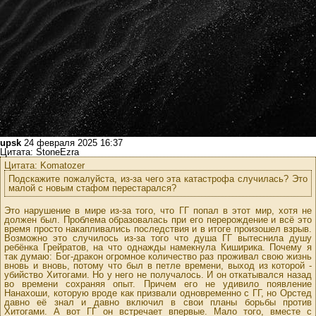
upsk
24 февраля 2025 16:37
Цитата: StoneEzra
Цитата: Komatozer
Подскажите пожалуйста, из-за чего эта катастрофа случилась? Это
малой с новым стафом перестарался?
Это нарушение в мире из-за того, что ГГ попал в этот мир, хотя не
должен был. Проблема образовалась при его перерождение и всё это
время просто накапливались последствия и в итоге произошел взрыв.
Возможно это случилось из-за того что душа ГГ вытеснила душу
ребёнка Грейратов, на что однажды намекнула Киширика. Почему я
так думаю: Бог-дракон огромное количество раз проживал свою жизнь
вновь и вновь, потому что был в петле времени, выход из которой -
убийство Хитогами. Но у него не получалось. И он откатывался назад
во времени сохраняя опыт. Причем его не удивило появление
Нанахоши, которую вроде как призвали одновременно с ГГ, но Орстед
давно её знал и давно включил в свои планы борьбы против
Хитогами. А вот ГГ он встречает впервые. Мало того, вместе с