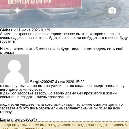
Glebasik
11 июня 2026 01:29
Аниме прекрасное наверное единственное смотря которое я плакал
очень надеюсь на то что выйдет 3 сезон если не будет его я очень буду
грустить
Но мне кажется что 3 сезон точно будет ведь сюжета здесь есть ещё
столько
Sergio200247
4 мая 2026 15:22
когда он услышал ее имя он удивилса. но когда они придставлялись у
него даже румянец есть.
и дай бог здоровье автору. бо такую драму без прожитого в жизни
события не создать. очень трогательно.
люди если увидете чела котогрый сказал что аниме смотрят дети, то
заставте его это посмотреть ели не заплачет значит он псих на всю
голову.
Цитата: Sergio200247
когда он услышал ее имя он удивилса. но когда они придставлялись у
него даже румянец есть.