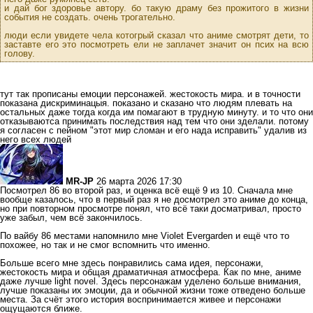
и дай бог здоровье автору. бо такую драму без прожитого в жизни
события не создать. очень трогательно.
люди если увидете чела котогрый сказал что аниме смотрят дети, то
заставте его это посмотреть ели не заплачет значит он псих на всю
голову.
тут так прописаны емоции персонажей. жестокость мира. и в точности
показана дискриминацыя. показано и сказано что людям плевать на
остальных даже тогда когда им помагают в трудную минуту. и то что они
отказываютса принимать последствия над тем что они зделали. потому
я согласен с пейном "этот мир сломан и его нада исправить" удалив из
него всех людей
MR-JP
26 марта 2026 17:30
Посмотрел 86 во второй раз, и оценка всё ещё 9 из 10. Сначала мне
вообще казалось, что в первый раз я не досмотрел это аниме до конца,
но при повторном просмотре понял, что всё таки досматривал, просто
уже забыл, чем всё закончилось.
По вайбу 86 местами напомнило мне Violet Evergarden и ещё что то
похожее, но так и не смог вспомнить что именно.
Больше всего мне здесь понравились сама идея, персонажи,
жестокость мира и общая драматичная атмосфера. Как по мне, аниме
даже лучше light novel. Здесь персонажам уделено больше внимания,
лучше показаны их эмоции, да и обычной жизни тоже отведено больше
места. За счёт этого история воспринимается живее и персонажи
ощущаются ближе.