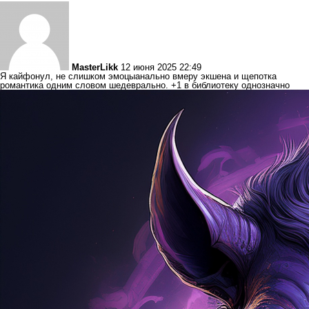
MasterLikk
12 июня 2025 22:49
Я кайфонул, не слишком эмоцыанально вмеру экшена и щепотка
романтика одним словом шедеврально. +1 в библиотеку однозначно