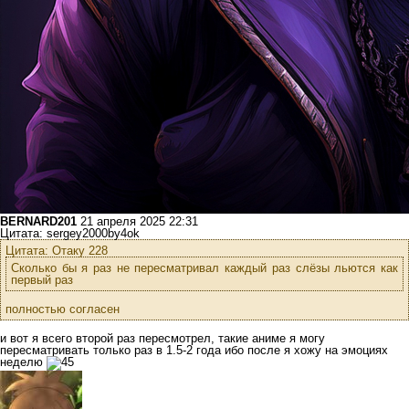
BERNARD201
21 апреля 2025 22:31
Цитата: sergey2000by4ok
Цитата: Отаку 228
Сколько бы я раз не пересматривал каждый раз слёзы льются как
первый раз
полностью согласен
и вот я всего второй раз пересмотрел, такие аниме я могу
пересматривать только раз в 1.5-2 года ибо после я хожу на эмоциях
неделю