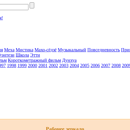
я!
ия
Меха
Мистика
Махо-сёдзё
Музыкальный
Повседневность
При
Фэнтези
Школа
Этти
льм
Короткометражный фильм
Дунхуа
997
1998
1999
2000
2001
2002
2003
2004
2005
2006
2007
2008
200
Рабочее зеркало