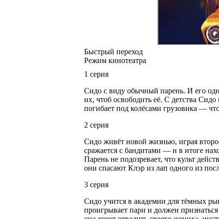
Быстрый переход
Режим кинотеатра
1 серия
Сидо с виду обычный парень. И его одн
их, чтоб освободить её. С детства Сид
погибает под колёсами грузовика — что
2 серия
Сидо живёт новой жизнью, играя второ
сражается с бандитами — и в итоге нах
Парень не подозревает, что культ дейс
они спасают Клэр из лап одного из посл
3 серия
Сидо учится в академии для тёмных рыц
проигрывает пари и должен признаться 
она хочет отвадить своего жениха, инс