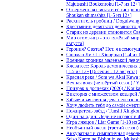
Majutsushi Boukenroku [1-7 из 12+]
Отверженная святая и её гастроном
Shoukan shimashita [1-5 из 12+]
Расхититель гробниц / Dogulwang [1
Крестьянин девятьсот девяносто де
Старик из деревни становится Святы
Мир отомэ-игр - это тяжёлый мир дл
августа]
Героиня? Святая? Нет, я всемогущая
Сюнмао Ли / Li Xiongmao [1-4 из 
Военная хроника маленькой девочки 
Клеватесс: Король демонических зв
[1-5 из 12+] [6 серия - 12 августа]
Красная река / Sora wa Akai Kawa n
Вечная воля (четвёртый сезон) / Yi
Призрак в доспехах (2026) / Koukak
Виктория с множеством козырей / T
Забывчивая святая дева неосознанн
Хочу любить тебя до самой смерти 
Пожиратель звёзд / Tunshi Xingkon
Один на один: Леди не играют в фа
Игра лжецов / Liar Game [1-18 из 
Необъятный океан (третий сезон) / 
Аккуратная и симпатичная девочка
Seiso Karen na Bishoujo ga, Mukash