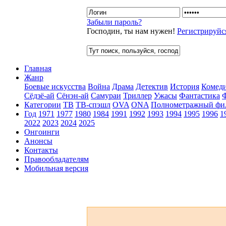
Забыли пароль?
Господин, ты нам нужен!
Регистрируйс
Главная
Жанр
Боевые искусства
Война
Драма
Детектив
История
Комед
Сёдзё-ай
Сёнэн-ай
Самураи
Триллер
Ужасы
Фантастика
Категории
ТВ
ТВ-спэшл
OVA
ONA
Полнометражный фи
Год
1971
1977
1980
1984
1991
1992
1993
1994
1995
1996
1
2022
2023
2024
2025
Онгоинги
Анонсы
Контакты
Правообладателям
Мобильная версия