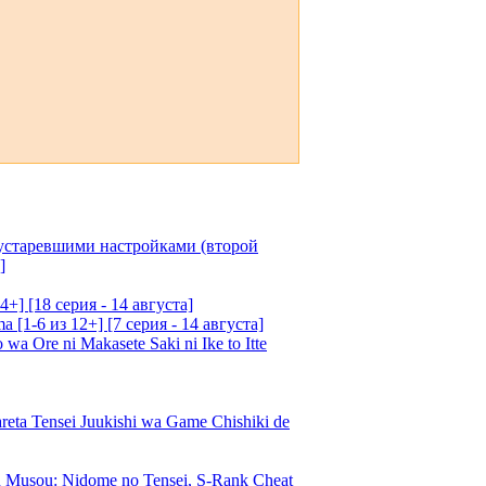
 устаревшими настройками (второй
]
4+] [18 серия - 14 августа]
[1-6 из 12+] [7 серия - 14 августа]
 Ore ni Makasete Saki ni Ike to Itte
a Tensei Juukishi wa Game Chishiki de
Musou: Nidome no Tensei, S-Rank Cheat