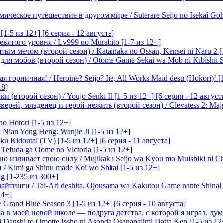
ическое путешествие в другом мире / Suterare Seijo no Isekai Goh
-5 из 12+] [6 серия - 12 августа]
вятого уровня / Lv999 no Murabito [1-7 из 12+]
м мечом (второй сезон) / Katainaka no Ossan, Kensei ni Naru 2 [1-
я мобов (второй сезон) / Otome Game Sekai wa Mob ni Kibishii Sek
 горничная! / Heroine? Seijo? Iie, All Works Maid desu (Hokori)! [
18]
(второй сезон) / Youjo Senki II [1-5 из 12+] [6 серия - 12 август
ерей, младенец и герой-нежить (второй сезон) / Clevatess 2: Maju
o Hotori [1-5 из 12+]
 Nian Yong Heng: Wanjie Ji [1-5 из 12+]
u Kidoutai (TV) [1-5 из 12+] [6 серия - 11 августа]
efuda ga Oome no Victoria [1-5 из 12+]
о изливает свою силу / Mujikaku Seijo wa Kyou mo Muishiki ni Chi
/ Kimi ga Shinu made Koi wo Shitai [1-5 из 12+]
g [1-235 из 300+]
йтинги / Tai-Ari deshita. Ojousama wa Kakutou Game nante Shinai 
24+]
Grand Blue Season 3 [1-5 из 12+] [6 серия - 10 августа]
 в моей новой школе — подруга детства, с которой я играл, думая
i Danshi to Omotte Issho ni Asonda Osananajimi Datta Ken [1-5 из 12