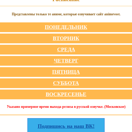
Представлены только те аниме, которые озвучивает сайт animevost.
ПОНЕДЕЛЬНИК
ВТОРНИК
СРЕДА
ЧЕТВЕРГ
ПЯТНИЦА
СУББОТА
ВОСКРЕСЕНЬЕ
Указано примерное время выхода релиза в русской озвучке. (Московское)
Подпишись на наш ВК!