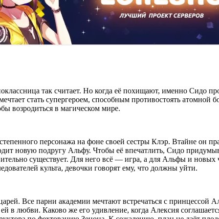
оклассница так считает. Но когда её похищают, именно Сидо пр
о мечтает стать супергероем, способным противостоять атомной б
бы возродиться в магическом мире.
степенного персонажа на фоне своей сестры Клэр. Втайне он пр
одит новую подругу Альфу. Чтобы её впечатлить, Сидо придумыв
твительно существует. Для него всё — игра, а для Альфы и новых
едователей культа, девочки говорят ему, что должны уйти.
арей. Все парни академии мечтают встречаться с принцессой Але
ей в любви. Каково же его удивление, когда Алексия соглашается
труктора по фехтованию Зенона. К сожалению, план не даёт пло