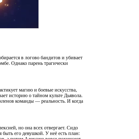
обирается в логово бандитов и убивает
омбе. Однако парень трагически
актикует магию и боевые искусства,
ает историю о тайном культе Дьявола.
 членов команды — реальность. И когда
ксией, но она всех отвергает. Сидо
 быть его девушкой. У неё есть план:
дов, а потом Алексию вовсе похищают.