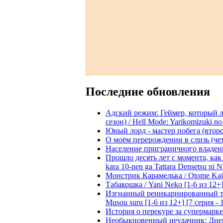
Последние обновления
Адский режим: Геймер, который 
сезон) / Hell Mode: Yarikomizuki no
Юный лорд - мастер побега (второй
О моём перерождении в слизь (четвё
Население приграничного владения 
Прошло десять лет с момента, как я
kara 10-nen ga Tattara Densetsu ni Na
Монстрик Карамелька / Otome Kaijuu
Табакошка / Yani Neko [1-6 из 12+
Изгнанный реинкарнированный тяжё
Musou suru [1-6 из 12+] [7 серия - 
История о перекуре за супермаркето
Необыкновенный неудачник: Дневн