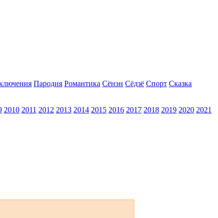
ключения
Пародия
Романтика
Сёнэн
Сёдзё
Спорт
Сказка
9
2010
2011
2012
2013
2014
2015
2016
2017
2018
2019
2020
2021