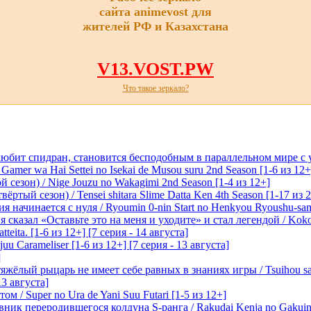
сайта animevost для
жителей РФ и Казахстана
V13.VOST.PW
Что такое зеркало?
любит спидран, становится бесподобным в параллельном мире с
 Gamer wa Hai Settei no Isekai de Musou suru 2nd Season [1-6 из 12+
 сезон) / Nige Jouzu no Wakagimi 2nd Season [1-4 из 12+]
ртый сезон) / Tensei shitara Slime Datta Ken 4th Season [1-17 из 2
начинается с нуля / Ryoumin 0-nin Start no Henkyou Ryoushu-sama 
 сказал «Оставьте это на меня и уходите» и стал легендой / Koko wa
tteita. [1-6 из 12+] [7 серия - 14 августа]
 Carameliser [1-6 из 12+] [7 серия - 13 августа]
]
лый рыцарь не имеет себе равных в знаниях игры / Tsuihou saret
13 августа]
м / Super no Ura de Yani Suu Futari [1-5 из 12+]
ик переродившегося колдуна S-ранга / Rakudai Kenja no Gakuin 