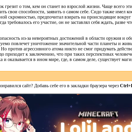
 грезит о том, кем он станет во взрослой жизни. Чаще всего эт
ить свои способности, заявить о самом себе. Сидо также имел ко
ной скромностью, предпочитал взирать на происходящие вокруг 
гда требовалось его участие, он не заставлял себя ждать, разве
 опасность из-за невероятных достижений в области оружия и об
уемо повлечет уничтожение значительной части планеты и живых
. Но против агрессивного атома никто не смог придумать действ
 приходит к заключению, что при таких перспективах человече
 и оказывается в ином мире, где, в самом деле, существует маги
онравился сайт? Добавь себе его в закладки браузера через
Ctrl+