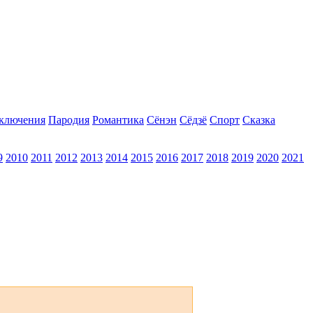
ключения
Пародия
Романтика
Сёнэн
Сёдзё
Спорт
Сказка
9
2010
2011
2012
2013
2014
2015
2016
2017
2018
2019
2020
2021