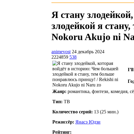
Я стану злодейкой
злодейкой я стану,
Nokoru Akujo ni Nar
animevost
24 декабрь 2024
2224859
538
I’
Го
Жанр:
романтика, фэнтези, комедия, сё
Тип:
ТВ
Количество серий:
13 (25 мин.)
Режиссёр:
Янасэ Юдзи
Рейтинг: