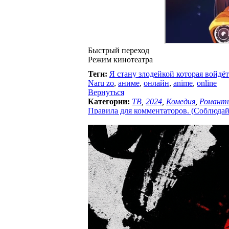
Быстрый переход
Режим кинотеатра
Теги:
Я стану злодейкой которая войдё
Naru zo
,
аниме
,
онлайн
,
anime
,
online
Вернуться
Категории:
ТВ
,
2024
,
Комедия
,
Романт
Правила для комментаторов. (Соблюдайте