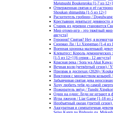
Majutsushi Boukenroku [1-7 из 12+]
Отверженная святая и её гастроном
Shoukan shimashita [1-5 из 12+]
Расхититель гробниц / Dogulwang [1
Крестьянин девятьсот девяносто де
Старик из деревни становится Святы
Мир отомэ-игр - это тяжёлый мир дл
августа]
Героиня? Святая? Нет, я всемогущая
Сюнмао Ли / Li Xiongmao [1-4 из 
Военная хроника маленькой девочки 
Клеватесс: Король демонических зв
[1-5 из 12+] [6 серия - 12 августа]
Красная река / Sora wa Akai Kawa n
Вечная воля (четвёртый сезон) / Yi
Призрак в доспехах (2026) / Koukak
Виктория с множеством козырей / T
Забывчивая святая дева неосознанн
Хочу любить тебя до самой смерти 
Пожиратель звёзд / Tunshi Xingkon
Один на один: Леди не играют в фа
Игра лжецов / Liar Game [1-18 из 
Необъятный океан (третий сезон) / 
Аккуратная и симпатичная девочка
Seiso Karen na Bishoujo ga, Mukash