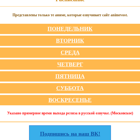
Представлены только те аниме, которые озвучивает сайт animevost.
ПОНЕДЕЛЬНИК
ВТОРНИК
СРЕДА
ЧЕТВЕРГ
ПЯТНИЦА
СУББОТА
ВОСКРЕСЕНЬЕ
Указано примерное время выхода релиза в русской озвучке. (Московское)
Подпишись на наш ВК!