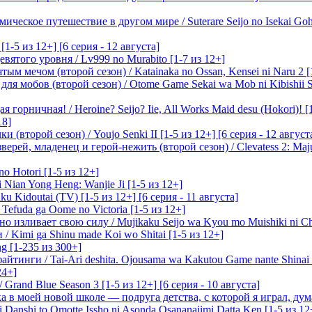
ическое путешествие в другом мире / Suterare Seijo no Isekai Goh
-5 из 12+] [6 серия - 12 августа]
вятого уровня / Lv999 no Murabito [1-7 из 12+]
м мечом (второй сезон) / Katainaka no Ossan, Kensei ni Naru 2 [1-
я мобов (второй сезон) / Otome Game Sekai wa Mob ni Kibishii Sek
 горничная! / Heroine? Seijo? Iie, All Works Maid desu (Hokori)! [
18]
(второй сезон) / Youjo Senki II [1-5 из 12+] [6 серия - 12 август
ерей, младенец и герой-нежить (второй сезон) / Clevatess 2: Maju
o Hotori [1-5 из 12+]
 Nian Yong Heng: Wanjie Ji [1-5 из 12+]
u Kidoutai (TV) [1-5 из 12+] [6 серия - 11 августа]
efuda ga Oome no Victoria [1-5 из 12+]
о изливает свою силу / Mujikaku Seijo wa Kyou mo Muishiki ni Chi
/ Kimi ga Shinu made Koi wo Shitai [1-5 из 12+]
g [1-235 из 300+]
йтинги / Tai-Ari deshita. Ojousama wa Kakutou Game nante Shinai 
24+]
Grand Blue Season 3 [1-5 из 12+] [6 серия - 10 августа]
 в моей новой школе — подруга детства, с которой я играл, думая
i Danshi to Omotte Issho ni Asonda Osananajimi Datta Ken [1-5 из 12