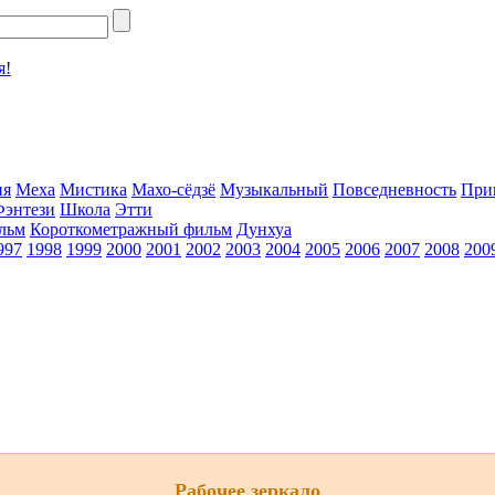
я!
ия
Меха
Мистика
Махо-сёдзё
Музыкальный
Повседневность
При
Фэнтези
Школа
Этти
льм
Короткометражный фильм
Дунхуа
997
1998
1999
2000
2001
2002
2003
2004
2005
2006
2007
2008
200
Рабочее зеркало