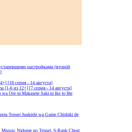
 устаревшими настройками (второй
]
4+] [18 серия - 14 августа]
[1-6 из 12+] [7 серия - 14 августа]
 Ore ni Makasete Saki ni Ike to Itte
a Tensei Juukishi wa Game Chishiki de
Musou: Nidome no Tensei, S-Rank Cheat