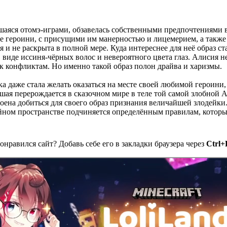
аяся отомэ-играми, обзавелась собственными предпочтениями 
 героини, с присущими им манерностью и лицемерием, а также 
я и не раскрыта в полной мере. Куда интереснее для неё образ с
 виде иссиня-чёрных волос и невероятного цвета глаз. Алисия 
 к конфликтам. Но именно такой образ полон драйва и харизмы.
даже стала желать оказаться на месте своей любимой героини, ч
ая перерождается в сказочном мире в теле той самой злобной 
оена добиться для своего образ признания величайшей злодейки.
йном пространстве подчиняется определённым правилам, которы
онравился сайт? Добавь себе его в закладки браузера через
Ctrl+