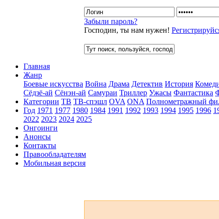
Забыли пароль?
Господин, ты нам нужен!
Регистрируйс
Главная
Жанр
Боевые искусства
Война
Драма
Детектив
История
Комед
Сёдзё-ай
Сёнэн-ай
Самураи
Триллер
Ужасы
Фантастика
Категории
ТВ
ТВ-спэшл
OVA
ONA
Полнометражный фи
Год
1971
1977
1980
1984
1991
1992
1993
1994
1995
1996
1
2022
2023
2024
2025
Онгоинги
Анонсы
Контакты
Правообладателям
Мобильная версия