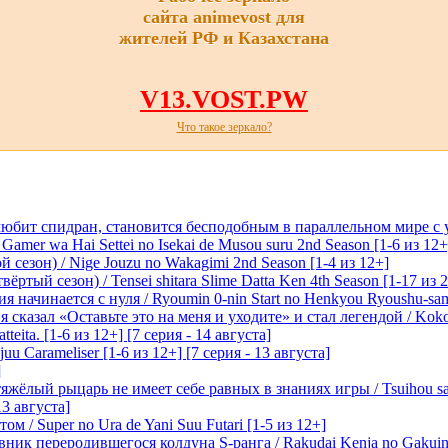
сайта animevost для
жителей РФ и Казахстана
V13.VOST.PW
Что такое зеркало?
любит спидран, становится бесподобным в параллельном мире с
 Gamer wa Hai Settei no Isekai de Musou suru 2nd Season [1-6 из 12+
 сезон) / Nige Jouzu no Wakagimi 2nd Season [1-4 из 12+]
ртый сезон) / Tensei shitara Slime Datta Ken 4th Season [1-17 из 2
начинается с нуля / Ryoumin 0-nin Start no Henkyou Ryoushu-sama 
 сказал «Оставьте это на меня и уходите» и стал легендой / Koko wa
tteita. [1-6 из 12+] [7 серия - 14 августа]
 Carameliser [1-6 из 12+] [7 серия - 13 августа]
]
лый рыцарь не имеет себе равных в знаниях игры / Tsuihou saret
13 августа]
м / Super no Ura de Yani Suu Futari [1-5 из 12+]
ик переродившегося колдуна S-ранга / Rakudai Kenja no Gakuin 