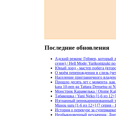
Последние обновления
Адский режим: Геймер, который 
сезон) / Hell Mode: Yarikomizuki no
Юный лорд - мастер побега (второй
О моём перерождении в слизь (четвё
Население приграничного владения 
Прошло десять лет с момента, как я
kara 10-nen ga Tattara Densetsu ni Na
Монстрик Карамелька / Otome Kaijuu
Табакошка / Yani Neko [1-6 из 12+
Изгнанный реинкарнированный тяжё
Musou suru [1-6 из 12+] [7 серия - 
История о перекуре за супермаркето
Необыкновенный неудачник: Дневн