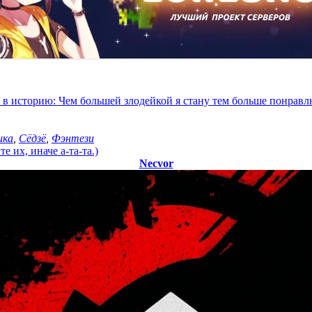
т в историю: Чем большей злодейкой я стану тем больше понрав
ика
,
Сёдзё
,
Фэнтези
 их, иначе а-та-та.)
Necvor