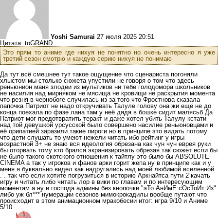
Yoshi Samurai
27 июля 2025 20:51
Цитата: toGRAND
Это прям то аниме где нихуя не понятно но очень интересно я уже
третий сезон смотрю и каждую серию нихуя не понимаю
Да тут всё смешнее тут такое ощущение что сценариста погоняли
хлыстом мы столько сюжета упустили не говоря о том что здесь
реньюнион маня злодеи из мультиков ни тебе голодомора школьников
не насилия над мирняком не мясища не кровищи не раскрытия момента
что резня в чернобоге случилась из-за того что Фростнова сказала
папочка Патриот не надо откручивать Талуле голову она жи ещё не до
конца поехала по фазе лана там у неё дядя в бошке сидит малясьб Да
Патриот мог предотвратить теракт и даже хотел убить Талулу кстати
над той девушкой урсусской было совершено насилие реньюновцами и
её орипатией заразили такие пироги но в принципе это видать потому
что дети слушать то умеют нежели читать ибо рейтинг у игры
возрастной 3+ не знаю вся идеология обрезана как чун чун еврея руки
бы оторвать тому кто брался экранизировать обрезая так сюжет если бы
не было такого скотского отношения к тайтлу это было бы ABSOLUTE
CINEMA а так у игроков и фанов арки горит жепа ну в принципе как и у
меня я буквально видел как надругались над моей любимой вселенной.
. . так что если хотите погрузиться в историю Аркнайтса пути 2 качать
игру и читать либо читать лор в вики по главам и по интересующим
моментам а ну и господа админы без кнопочки "эТо АнИмЕ сОсТоИт Из"
либо уж бл*** нумерации сезонов мимокрокадилы вообще путают что
происходит в этом анимационном мракобесии итог: игра 9/10 и Аниме
5/10