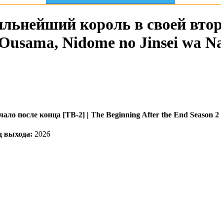
сильнейший король в своей вто
o Ousama, Nidome no Jinsei wa N
чало после конца [ТВ-2] | The Beginning After the End Season 2
д выхода:
2026