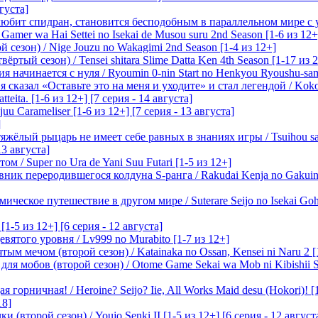
вгуста]
любит спидран, становится бесподобным в параллельном мире с
 Gamer wa Hai Settei no Isekai de Musou suru 2nd Season [1-6 из 12+
 сезон) / Nige Jouzu no Wakagimi 2nd Season [1-4 из 12+]
ртый сезон) / Tensei shitara Slime Datta Ken 4th Season [1-17 из 2
начинается с нуля / Ryoumin 0-nin Start no Henkyou Ryoushu-sama 
 сказал «Оставьте это на меня и уходите» и стал легендой / Koko wa
tteita. [1-6 из 12+] [7 серия - 14 августа]
 Carameliser [1-6 из 12+] [7 серия - 13 августа]
]
лый рыцарь не имеет себе равных в знаниях игры / Tsuihou saret
13 августа]
м / Super no Ura de Yani Suu Futari [1-5 из 12+]
ик переродившегося колдуна S-ранга / Rakudai Kenja no Gakuin 
ическое путешествие в другом мире / Suterare Seijo no Isekai Goh
-5 из 12+] [6 серия - 12 августа]
вятого уровня / Lv999 no Murabito [1-7 из 12+]
м мечом (второй сезон) / Katainaka no Ossan, Kensei ni Naru 2 [1-
я мобов (второй сезон) / Otome Game Sekai wa Mob ni Kibishii Sek
 горничная! / Heroine? Seijo? Iie, All Works Maid desu (Hokori)! [
18]
(второй сезон) / Youjo Senki II [1-5 из 12+] [6 серия - 12 август