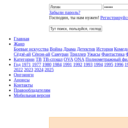
Забыли пароль?
Господин, ты нам нужен!
Регистрируйс
Главная
Жанр
Боевые искусства
Война
Драма
Детектив
История
Комед
Сёдзё-ай
Сёнэн-ай
Самураи
Триллер
Ужасы
Фантастика
Категории
ТВ
ТВ-спэшл
OVA
ONA
Полнометражный фи
Год
1971
1977
1980
1984
1991
1992
1993
1994
1995
1996
1
2022
2023
2024
2025
Онгоинги
Анонсы
Контакты
Правообладателям
Мобильная версия