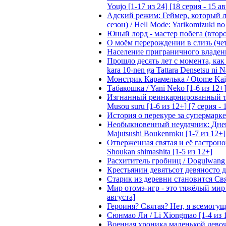
Youjo [1-17 из 24] [18 серия - 15 а
Адский режим: Геймер, который 
сезон) / Hell Mode: Yarikomizuki no
Юный лорд - мастер побега (второй
О моём перерождении в слизь (четвё
Население приграничного владения 
Прошло десять лет с момента, как я
kara 10-nen ga Tattara Densetsu ni Na
Монстрик Карамелька / Otome Kaijuu
Табакошка / Yani Neko [1-6 из 12+
Изгнанный реинкарнированный тяжё
Musou suru [1-6 из 12+] [7 серия - 
История о перекуре за супермаркето
Необыкновенный неудачник: Дневн
Majutsushi Boukenroku [1-7 из 12+]
Отверженная святая и её гастроном
Shoukan shimashita [1-5 из 12+]
Расхититель гробниц / Dogulwang [1
Крестьянин девятьсот девяносто де
Старик из деревни становится Святы
Мир отомэ-игр - это тяжёлый мир дл
августа]
Героиня? Святая? Нет, я всемогущая
Сюнмао Ли / Li Xiongmao [1-4 из 
Военная хроника маленькой девочки 