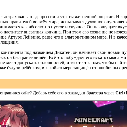
 застрахованы от депрессии и утраты жизненной энергии. И кор
нных правителей во всём мире, испытывает духовное опустошен
инимается как абсолютно пустое и скучное. Он не ощущает вкуса
его настигает внезапная кончина. При этом его сознание не исчез
це Артуре Лейвине, разве что в альтернативном мире. И в качес
площения.
 континента под названием Дикатен, он начинает свой новый пу
орых он был ранее лишён. Всё это побуждает его искать смысл ж
е хочет допускать оплошностей, и тяготеет к тому, чтобы найти
даже будучи ребёнком, в какой-то мере защищён от ошибочных р
онравился сайт? Добавь себе его в закладки браузера через
Ctrl+