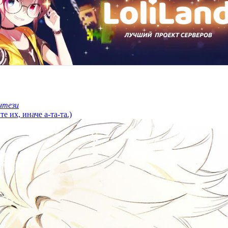
нтези
 их, иначе а-та-та.)