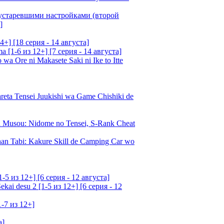
 устаревшими настройками (второй
]
4+] [18 серия - 14 августа]
[1-6 из 12+] [7 серия - 14 августа]
 Ore ni Makasete Saki ni Ike to Itte
a Tensei Juukishi wa Game Chishiki de
Musou: Nidome no Tensei, S-Rank Cheat
an Tabi: Kakure Skill de Camping Car wo
5 из 12+] [6 серия - 12 августа]
ai desu 2 [1-5 из 12+] [6 серия - 12
1-7 из 12+]
а]