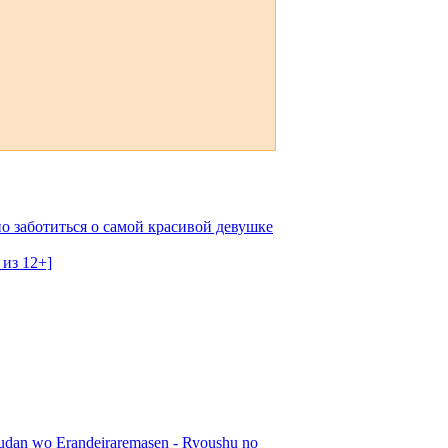
о заботиться о самой красивой девушке
 из 12+]
udan wo Erandeiraremasen - Ryoushu no