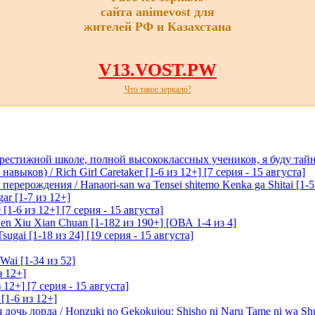
сайта animevost для
жителей РФ и Казахстана
V13.VOST.PW
Что такое зеркало?
престижной школе, полной высококлассных учеников, я буду тайн
ыков) / Rich Girl Caretaker [1-6 из 12+] [7 серия - 15 августа]
перерождения / Hanaori-san wa Tensei shitemo Kenka ga Shitai [1-5
ar [1-7 из 12+]
1-6 из 12+] [7 серия - 15 августа]
n Xiu Xian Chuan [1-182 из 190+] [ОВА 1-4 из 4]
ugai [1-18 из 24] [19 серия - 15 августа]
Wai [1-34 из 52]
з 12+]
 12+] [7 серия - 15 августа]
[1-6 из 12+]
очь лорда / Honzuki no Gekokujou: Shisho ni Naru Tame ni wa Sh