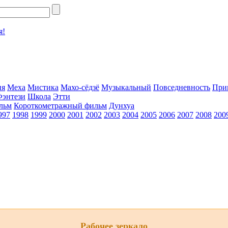
я!
ия
Меха
Мистика
Махо-сёдзё
Музыкальный
Повседневность
При
Фэнтези
Школа
Этти
льм
Короткометражный фильм
Дунхуа
997
1998
1999
2000
2001
2002
2003
2004
2005
2006
2007
2008
200
Рабочее зеркало