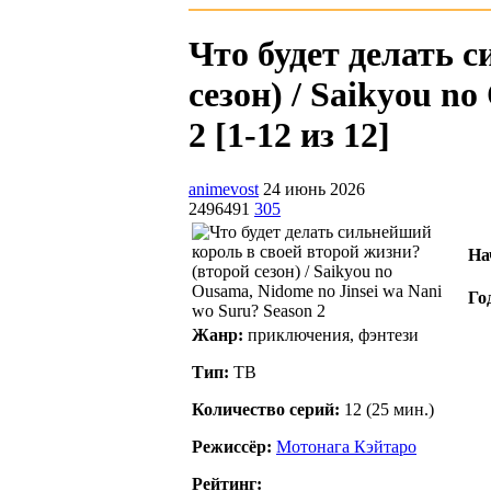
Что будет делать 
сезон) / Saikyou n
2 [1-12 из 12]
animevost
24 июнь 2026
2496491
305
На
Го
Жанр:
приключения, фэнтези
Тип:
ТВ
Количество серий:
12 (25 мин.)
Режиссёр:
Мотонага Кэйтаро
Рейтинг: