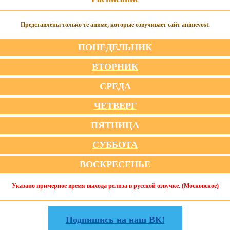
Представлены только те аниме, которые озвучивает сайт animevost.
ПОНЕДЕЛЬНИК
ВТОРНИК
СРЕДА
ЧЕТВЕРГ
ПЯТНИЦА
СУББОТА
ВОСКРЕСЕНЬЕ
Указано примерное время выхода релиза в русской озвучке. (Московское)
Подпишись на наш ВК!