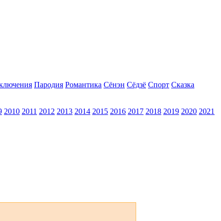
ключения
Пародия
Романтика
Сёнэн
Сёдзё
Спорт
Сказка
9
2010
2011
2012
2013
2014
2015
2016
2017
2018
2019
2020
2021