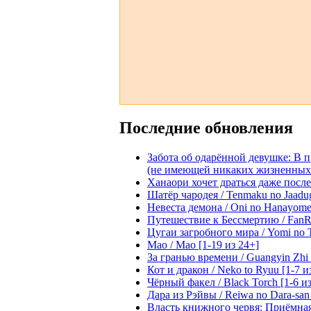
Последние обновления
Забота об одарённой девушке: В 
(не имеющей никаких жизненных нав
Ханаори хочет драться даже после 
Шатёр чародея / Tenmaku no Jaadug
Невеста демона / Oni no Hanayome [
Путешествие к Бессмертию / FanRe
Цугаи загробного мира / Yomi no Ts
Мао / Mao [1-19 из 24+]
За гранью времени / Guangyin Zhi 
Кот и дракон / Neko to Ryuu [1-7 и
Чёрный факел / Black Torch [1-6 из
Дара из Рэйвы / Reiwa no Dara-san 
Власть книжного червя: Приёмная д