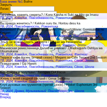
База аниме №1
Войти
Закрыть
Логин:
Пароль:
Ты умеешь хранить секреты? / Kono Kaisha ni Suki na Hito ga Imasu
ТВ
,
2025
,
Комедия
,
Повседневность
,
Романтика
Войти
Вы правда женитесь? / Kekkon suru tte, Hontou desu ka
ТВ
,
2024
,
Повседневность
,
Романтика
Волейбол!! Решающая игра на свалке / Haikyuu!! Movie: Gomisuteba no
Kessen
Полнометражный фильм
,
2024
,
Драма
,
Комедия
,
Повседневность
,
Сёнэн
,
Спорт
,
Школа
Эльф не может сидеть на диете / Elf-san wa Yaserarenai.
ТВ
,
2024
,
Повседневность
,
Приключения
,
Фэнтези
,
Этти
Магическая ремесленница Далия не унывает! / Madougushi Dahliya wa
Utsumukanai
ТВ
,
2024
,
Комедия
,
Повседневность
,
Романтика
,
Фэнтези
Терраса кафе богинь (второй сезон) / Megami no Cafe Terrace 2nd Season
ТВ
,
2024
,
Комедия
,
Повседневность
,
Романтика
,
Сёнэн
,
Этти
Псевдогарем / Giji Harem
ТВ
,
2024
,
Комедия
,
Повседневность
,
Романтика
,
Сёнэн
,
Школа
Вне фокуса в полутьме / Tasogare Out Focus
ТВ
,
2024
,
Повседневность
,
Романтика
Жизнь с моей сводной сестрой / Gimai Seikatsu
ТВ
,
2024
,
Комедия
,
Повседневность
,
Романтика
Клуб духовых инструментов (третий сезон) / Hibike! Euphonium 3rd
Season
ТВ
,
2024
,
Драма
,
Музыкальный
,
Повседневность
,
Школа
Назад
Вперед