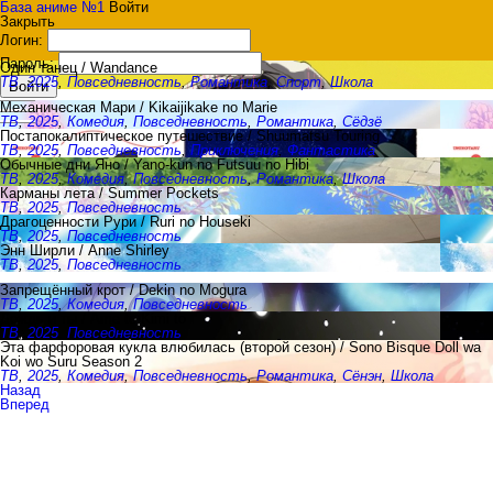
База аниме №1
Войти
Закрыть
Логин:
Пароль:
Один танец / Wandance
ТВ
,
2025
,
Повседневность
,
Романтика
,
Спорт
,
Школа
Войти
Механическая Мари / Kikaijikake no Marie
ТВ
,
2025
,
Комедия
,
Повседневность
,
Романтика
,
Сёдзё
Постапокалиптическое путешествие / Shuumatsu Touring
ТВ
,
2025
,
Повседневность
,
Приключения
,
Фантастика
Обычные дни Яно / Yano-kun no Futsuu no Hibi
ТВ
,
2025
,
Комедия
,
Повседневность
,
Романтика
,
Школа
Карманы лета / Summer Pockets
ТВ
,
2025
,
Повседневность
Драгоценности Рури / Ruri no Houseki
ТВ
,
2025
,
Повседневность
Энн Ширли / Anne Shirley
ТВ
,
2025
,
Повседневность
Запрещённый крот / Dekin no Mogura
ТВ
,
2025
,
Комедия
,
Повседневность
Дождь и ты / Ame to Kimi to
ТВ
,
2025
,
Повседневность
Эта фарфоровая кукла влюбилась (второй сезон) / Sono Bisque Doll wa
Koi wo Suru Season 2
ТВ
,
2025
,
Комедия
,
Повседневность
,
Романтика
,
Сёнэн
,
Школа
Назад
Вперед