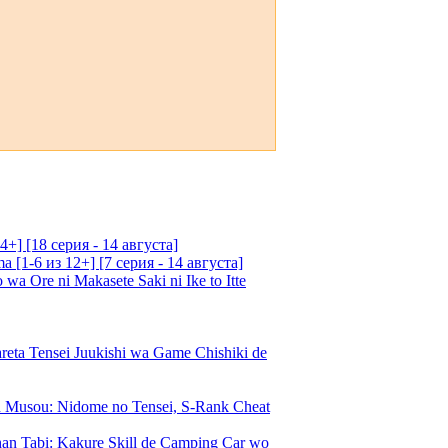
4+] [18 серия - 14 августа]
[1-6 из 12+] [7 серия - 14 августа]
 Ore ni Makasete Saki ni Ike to Itte
a Tensei Juukishi wa Game Chishiki de
Musou: Nidome no Tensei, S-Rank Cheat
an Tabi: Kakure Skill de Camping Car wo