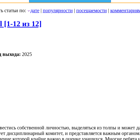
ь статьи по:
дате
|
популярности
|
посещаемости
|
комментария
 [1-12 из 12]
д выхода:
2025
естись собственной личностью, выделяться из толпы и может да
вует дисциплинарный комитет, и представляется важным органом
нение которой крайне важно в оценке учащихся. Многие ребята н