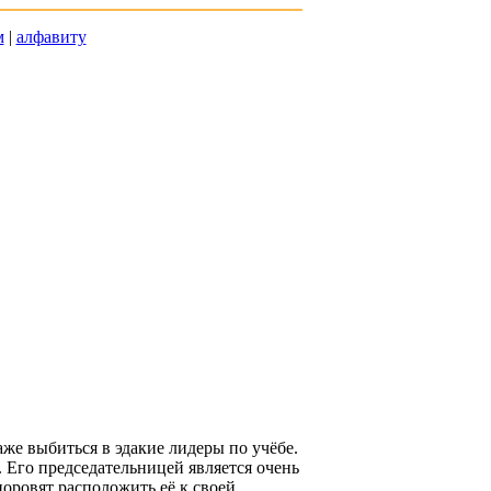
м
|
алфавиту
же выбиться в эдакие лидеры по учёбе.
. Его председательницей является очень
оровят расположить её к своей