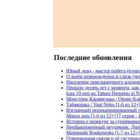
Последние обновления
Юный лорд - мастер побега (второй
О моём перерождении в слизь (четвё
Население приграничного владения 
Прошло десять лет с момента, как я
kara 10-nen ga Tattara Densetsu ni Na
Монстрик Карамелька / Otome Kaijuu
Табакошка / Yani Neko [1-6 из 12+
Изгнанный реинкарнированный тяжё
Musou suru [1-6 из 12+] [7 серия - 
История о перекуре за супермаркето
Необыкновенный неудачник: Дневн
Majutsushi Boukenroku [1-7 из 12+]
Отверженная святая и её гастроном