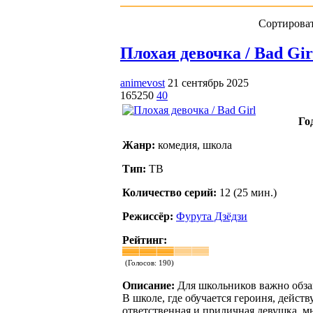
Сортироват
Плохая девочка / Bad Girl
animevost
21 сентябрь 2025
165250
40
Го
Жанр:
комедия, школа
Тип:
ТВ
Количество серий:
12 (25 мин.)
Режиссёр:
Фурута Дзёдзи
Рейтинг:
(Голосов:
190
)
Описание:
Для школьников важно обзав
В школе, где обучается героиня, дейст
ответственная и приличная девушка, м