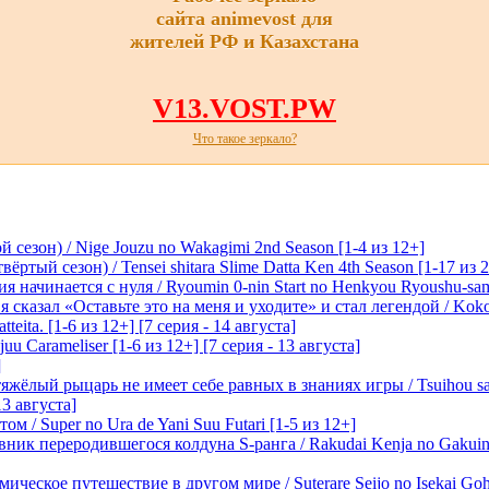
сайта animevost для
жителей РФ и Казахстана
V13.VOST.PW
Что такое зеркало?
 сезон) / Nige Jouzu no Wakagimi 2nd Season [1-4 из 12+]
ртый сезон) / Tensei shitara Slime Datta Ken 4th Season [1-17 из 2
начинается с нуля / Ryoumin 0-nin Start no Henkyou Ryoushu-sama 
 сказал «Оставьте это на меня и уходите» и стал легендой / Koko wa
tteita. [1-6 из 12+] [7 серия - 14 августа]
 Carameliser [1-6 из 12+] [7 серия - 13 августа]
]
лый рыцарь не имеет себе равных в знаниях игры / Tsuihou saret
13 августа]
м / Super no Ura de Yani Suu Futari [1-5 из 12+]
ик переродившегося колдуна S-ранга / Rakudai Kenja no Gakuin 
ическое путешествие в другом мире / Suterare Seijo no Isekai Goh