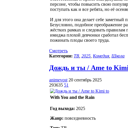
персоне, чтобы повысить свою популярн
поступать как и все ребята, но её осен
И для этого она делает себе заметный п
Безусловно, подобное преображение р
жёстких рамках и следовать правилам 
имиджа плохой девчонки сработал бесп
пожинать плоды своего труда.
Смотреть
Категории:
ТВ
,
2025
,
Комедия
,
Школа
Дождь и ты / Ame to Kimi 
animevost
20 сентябрь 2025
293635
51
With You and the Rain
Год выхода:
2025
Жанр:
повседневность
Тип:
ТВ