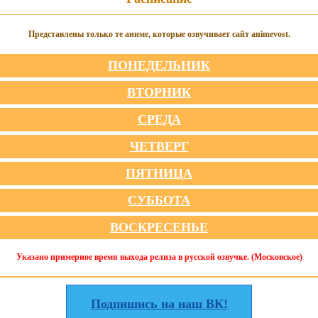
Представлены только те аниме, которые озвучивает сайт animevost.
ПОНЕДЕЛЬНИК
ВТОРНИК
СРЕДА
ЧЕТВЕРГ
ПЯТНИЦА
СУББОТА
ВОСКРЕСЕНЬЕ
Указано примерное время выхода релиза в русской озвучке. (Московское)
Подпишись на наш ВК!