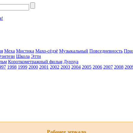
я!
ия
Меха
Мистика
Махо-сёдзё
Музыкальный
Повседневность
При
Фэнтези
Школа
Этти
льм
Короткометражный фильм
Дунхуа
997
1998
1999
2000
2001
2002
2003
2004
2005
2006
2007
2008
200
Рабочее зеркало