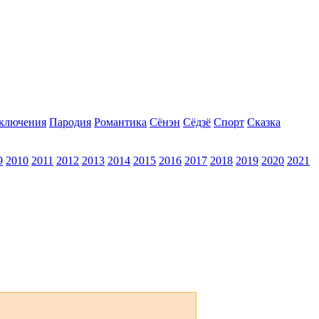
ключения
Пародия
Романтика
Сёнэн
Сёдзё
Спорт
Сказка
9
2010
2011
2012
2013
2014
2015
2016
2017
2018
2019
2020
2021