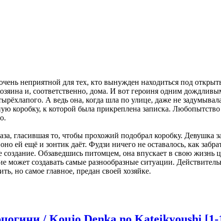
 очень неприятной для тех, кто вынужден находиться под откры
хозяина и, соответственно, дома. И вот героиня одним дождливы
ырёхлапого. А ведь она, когда шла по улице, даже не задумывал
ную коробку, к которой была прикреплена записка. Любопытство 
о.
аза, гласившая то, чтобы прохожий подобрал коробку. Девушка з
оно ей ещё и зонтик даёт. Фудзи ничего не оставалось, как забра
е создание. Обзаведшись питомцем, она впускает в свою жизнь 
ие может создавать самые разнообразные ситуации. Действител
ть, но самое главное, предан своей хозяйке.
гини / Koujo Denka no Kateikyoushi [1-1