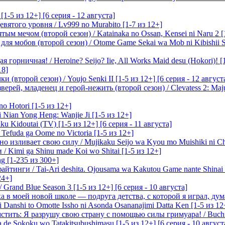
-5 из 12+] [6 серия - 12 августа]
вятого уровня / Lv999 no Murabito [1-7 из 12+]
м мечом (второй сезон) / Katainaka no Ossan, Kensei ni Naru 2 [1-
я мобов (второй сезон) / Otome Game Sekai wa Mob ni Kibishii Sek
 горничная! / Heroine? Seijo? Iie, All Works Maid desu (Hokori)! [
18]
(второй сезон) / Youjo Senki II [1-5 из 12+] [6 серия - 12 август
ерей, младенец и герой-нежить (второй сезон) / Clevatess 2: Maju
o Hotori [1-5 из 12+]
 Nian Yong Heng: Wanjie Ji [1-5 из 12+]
u Kidoutai (TV) [1-5 из 12+] [6 серия - 11 августа]
efuda ga Oome no Victoria [1-5 из 12+]
о изливает свою силу / Mujikaku Seijo wa Kyou mo Muishiki ni Chi
/ Kimi ga Shinu made Koi wo Shitai [1-5 из 12+]
g [1-235 из 300+]
йтинги / Tai-Ari deshita. Ojousama wa Kakutou Game nante Shinai 
24+]
Grand Blue Season 3 [1-5 из 12+] [6 серия - 10 августа]
 в моей новой школе — подруга детства, с которой я играл, думая
i Danshi to Omotte Issho ni Asonda Osananajimi Datta Ken [1-5 из 12
стить: Я разрушу свою страну с помощью силы гримуара! / Buchi
 de Sokoku wo Tatakitsubushimasu [1-5 из 12+] [6 серия - 10 август