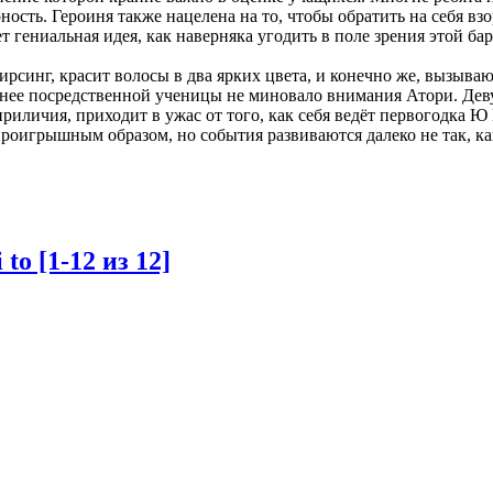
ость. Героиня также нацелена на то, чтобы обратить на себя взо
яет гениальная идея, как наверняка угодить в поле зрения этой б
ирсинг, красит волосы в два ярких цвета, и конечно же, вызывающ
анее посредственной ученицы не миновало внимания Атори. Дев
приличия, приходит в ужас от того, как себя ведёт первогодка 
роигрышным образом, но события развиваются далеко не так, ка
to [1-12 из 12]