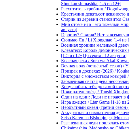
Shoukan shimashita [1-5 из 12+]
Расхититель гробниц / Dogulwang [1
Крестьянин девятьсот девяносто де
Старик из деревни становится Святы
Мир отомэ-игр - это тяжёлый мир дл
августа]
Героиня? Святая? Нет, я всемогущая
Сюнмао Ли / Li Xiongmao [1-4 из 
Военная хроника маленькой девочки 
Клеватесс: Король демонических зв
[1-5 из 12+] [6 серия - 12 августа]
Красная река / Sora wa Akai Kawa n
Вечная воля (четвёртый сезон) / Yi
Призрак в доспехах (2026) / Koukak
Виктория с множеством козырей / T
Забывчивая святая дева неосознанн
Хочу любить тебя до самой смерти 
Пожиратель звёзд / Tunshi Xingkon
Один на один: Леди не играют в фа
Игра лжецов / Liar Game [1-18 из 
Необъятный океан (третий сезон) / 
Аккуратная и симпатичная девочка
Seiso Karen na Bishoujo ga, Mukash
Разгневанная леди поклялась отом
Chikaimashita. Madousho no Chikara