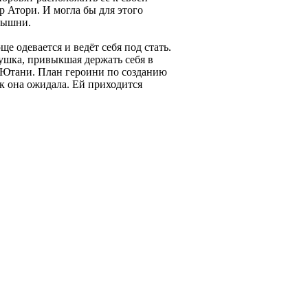
р Атори. И могла бы для этого
арышни.
е одевается и ведёт себя под стать.
ушка, привыкшая держать себя в
Ю Ютани. План героини по созданию
к она ожидала. Ей приходится