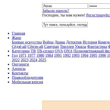
Забыли пароль?
Господин, ты нам нужен!
Регистрируйс
Главная
Жанр
Боевые искусства
Война
Драма
Детектив
История
Комед
Сёдзё-ай
Сёнэн-ай
Самураи
Триллер
Ужасы
Фантастика
Категории
ТВ
ТВ-спэшл
OVA
ONA
Полнометражный фи
Год
1971
1977
1980
1984
1991
1992
1993
1994
1995
1996
1
2022
2023
2024
2025
Онгоинги
Анонсы
Контакты
Правообладателям
Мобильная версия