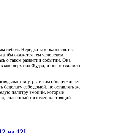
тым небом. Нередко там оказываются
м днём окажется тем человеком,
ась о таком развитии событий. Она
взяло верх над Фудзи, и она позволила
аглядывает внутрь, и там обнаруживает
ть бедолагу себе домой, не оставлять же
целую палитру эмоций, которые
ьно, спасённый питомец настоящий
2 из 12]