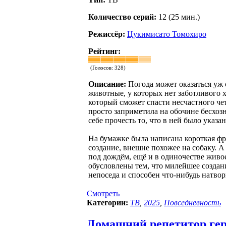
Количество серий:
12 (25 мин.)
Режиссёр:
Цукимисато Томохиро
Рейтинг:
(Голосов:
328
)
Описание:
Погода может оказаться уж
животные, у которых нет заботливого 
который сможет спасти несчастного чет
просто заприметила на обочине бесхоз
себе прочесть то, что в ней было указан
На бумажке была написана короткая фр
создание, внешне похожее на собаку. А 
под дождём, ещё и в одиночестве живо
обусловлены тем, что милейшее создан
непоседа и способен что-нибудь натвори
Смотреть
Категории:
ТВ
,
2025
,
Повседневность
Домашний репетитор герцо