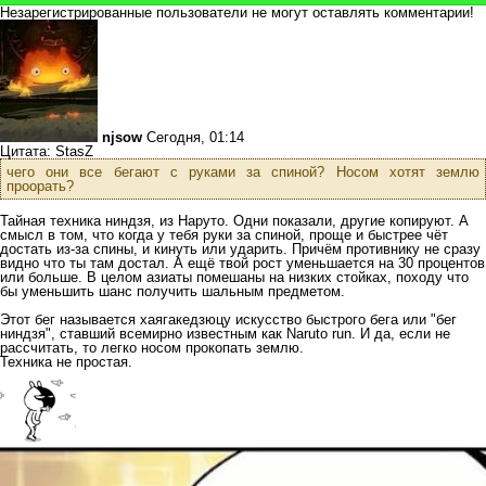
Незарегистрированные пользователи не могут оставлять комментарии!
njsow
Сегодня, 01:14
Цитата: StasZ
чего они все бегают с руками за спиной? Носом хотят землю
проорать?
Тайная техника ниндзя, из Наруто. Одни показали, другие копируют. А
смысл в том, что когда у тебя руки за спиной, проще и быстрее чёт
достать из-за спины, и кинуть или ударить. Причём противнику не сразу
видно что ты там достал. А ещё твой рост уменьшается на 30 процентов
или больше. В целом азиаты помешаны на низких стойках, походу что
бы уменьшить шанс получить шальным предметом.
Этот бег называется хаягакедзюцу искусство быстрого бега или "бег
ниндзя", ставший всемирно известным как Naruto run. И да, если не
рассчитать, то легко носом прокопать землю.
Техника не простая.