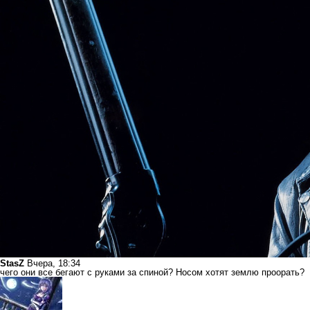
StasZ
Вчера, 18:34
чего они все бегают с руками за спиной? Носом хотят землю проорать?