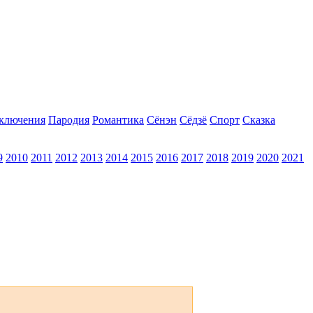
ключения
Пародия
Романтика
Сёнэн
Сёдзё
Спорт
Сказка
9
2010
2011
2012
2013
2014
2015
2016
2017
2018
2019
2020
2021