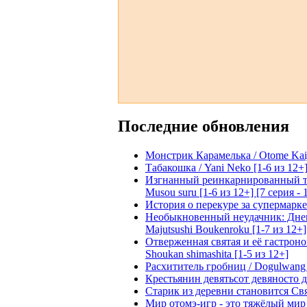
Последние обновления
Монстрик Карамелька / Otome Kaijuu
Табакошка / Yani Neko [1-6 из 12+
Изгнанный реинкарнированный тяжё
Musou suru [1-6 из 12+] [7 серия - 
История о перекуре за супермаркето
Необыкновенный неудачник: Дневн
Majutsushi Boukenroku [1-7 из 12+]
Отверженная святая и её гастроном
Shoukan shimashita [1-5 из 12+]
Расхититель гробниц / Dogulwang [1
Крестьянин девятьсот девяносто де
Старик из деревни становится Святы
Мир отомэ-игр - это тяжёлый мир дл