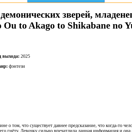
 демонических зверей, младенец
 Ou to Akago to Shikabane no Yu
д выхода:
2025
нр:
фэнтези
ине о том, что существует давнее предсказание, что когда-то че
го гнёту. Девочку сильно впечатлила данная информация и она с