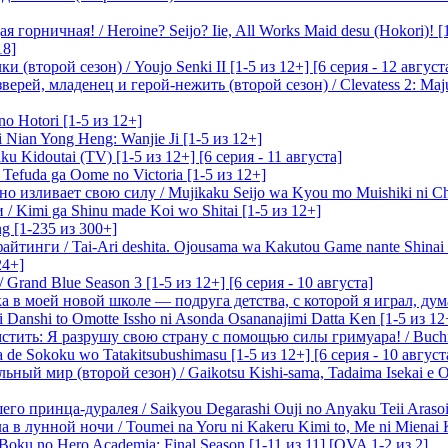
 горничная! / Heroine? Seijo? Iie, All Works Maid desu (Hokori)! [
18]
(второй сезон) / Youjo Senki II [1-5 из 12+] [6 серия - 12 август
ерей, младенец и герой-нежить (второй сезон) / Clevatess 2: Maju
o Hotori [1-5 из 12+]
 Nian Yong Heng: Wanjie Ji [1-5 из 12+]
u Kidoutai (TV) [1-5 из 12+] [6 серия - 11 августа]
efuda ga Oome no Victoria [1-5 из 12+]
о изливает свою силу / Mujikaku Seijo wa Kyou mo Muishiki ni Chi
/ Kimi ga Shinu made Koi wo Shitai [1-5 из 12+]
g [1-235 из 300+]
йтинги / Tai-Ari deshita. Ojousama wa Kakutou Game nante Shinai 
24+]
Grand Blue Season 3 [1-5 из 12+] [6 серия - 10 августа]
 в моей новой школе — подруга детства, с которой я играл, думая
i Danshi to Omotte Issho ni Asonda Osananajimi Datta Ken [1-5 из 12
стить: Я разрушу свою страну с помощью силы гримуара! / Buchi
 de Sokoku wo Tatakitsubushimasu [1-5 из 12+] [6 серия - 10 август
ный мир (второй сезон) / Gaikotsu Kishi-sama, Tadaima Isekai e Od
о принца-дуралея / Saikyou Degarashi Ouji no Anyaku Teii Arasoi [
 в лунной ночи / Toumei na Yoru ni Kakeru Kimi to, Me ni Mienai K
oku no Hero Academia: Final Season [1-11 из 11] [OVA 1-2 из 2]