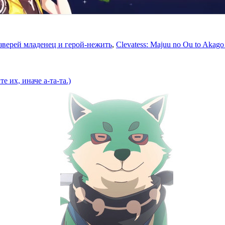
зверей младенец и герой-нежить
,
Clevatess: Majuu no Ou to Akago
 их, иначе а-та-та.)