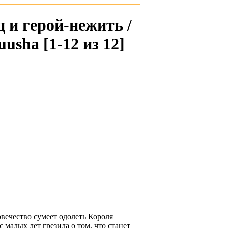
 и герой-нежить /
usha [1-12 из 12]
ловечество сумеет одолеть Короля
 малых лет грезила о том, что станет