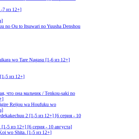
1-7 из 12+]
а]
u no Ou to Itsuwari no Yuusha Denshou
kara wo Tare Nagasu [1-6 из 12+]
[1-5 из 12+]
, что она мальчик / Tenkou-saki no
+]
gire Reijou wa Houfuku wo
а]
ekakechuu 2 [1-5 из 12+] [6 серия - 10
1-5 из 12+] [6 серия - 10 августа]
oi wo Shita. [1-5 из 12+]