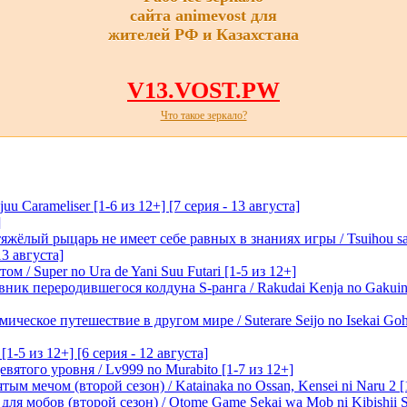
сайта animevost для
жителей РФ и Казахстана
V13.VOST.PW
Что такое зеркало?
 Carameliser [1-6 из 12+] [7 серия - 13 августа]
]
лый рыцарь не имеет себе равных в знаниях игры / Tsuihou saret
13 августа]
м / Super no Ura de Yani Suu Futari [1-5 из 12+]
ик переродившегося колдуна S-ранга / Rakudai Kenja no Gakuin 
ическое путешествие в другом мире / Suterare Seijo no Isekai Goh
-5 из 12+] [6 серия - 12 августа]
вятого уровня / Lv999 no Murabito [1-7 из 12+]
м мечом (второй сезон) / Katainaka no Ossan, Kensei ni Naru 2 [1-
я мобов (второй сезон) / Otome Game Sekai wa Mob ni Kibishii Sek