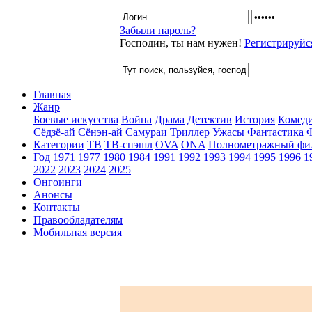
Забыли пароль?
Господин, ты нам нужен!
Регистрируйс
Главная
Жанр
Боевые искусства
Война
Драма
Детектив
История
Комед
Сёдзё-ай
Сёнэн-ай
Самураи
Триллер
Ужасы
Фантастика
Категории
ТВ
ТВ-спэшл
OVA
ONA
Полнометражный фи
Год
1971
1977
1980
1984
1991
1992
1993
1994
1995
1996
1
2022
2023
2024
2025
Онгоинги
Анонсы
Контакты
Правообладателям
Мобильная версия