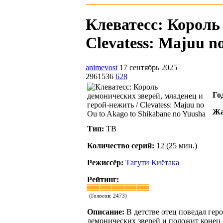
Клеватесс: Король
Clevatess: Majuu no
animevost
17 сентябрь 2025
2961536
628
Го
Жа
Тип:
ТВ
Количество серий:
12 (25 мин.)
Режиссёр:
Тагути Киётака
Рейтинг:
(Голосов:
2473
)
Описание:
В детстве отец поведал геро
демонических зверей и положит конец е