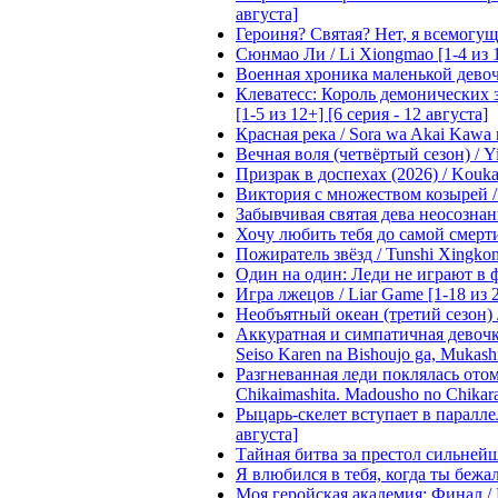
августа]
Героиня? Святая? Нет, я всемогущая
Сюнмао Ли / Li Xiongmao [1-4 из 
Военная хроника маленькой девочки 
Клеватесс: Король демонических зв
[1-5 из 12+] [6 серия - 12 августа]
Красная река / Sora wa Akai Kawa n
Вечная воля (четвёртый сезон) / Yi
Призрак в доспехах (2026) / Koukak
Виктория с множеством козырей / T
Забывчивая святая дева неосознанн
Хочу любить тебя до самой смерти 
Пожиратель звёзд / Tunshi Xingkon
Один на один: Леди не играют в фа
Игра лжецов / Liar Game [1-18 из 
Необъятный океан (третий сезон) / 
Аккуратная и симпатичная девочка
Seiso Karen na Bishoujo ga, Mukash
Разгневанная леди поклялась отом
Chikaimashita. Madousho no Chikara
Рыцарь-скелет вступает в параллель
августа]
Тайная битва за престол сильнейшег
Я влюбился в тебя, когда ты бежала
Моя геройская академия: Финал / B