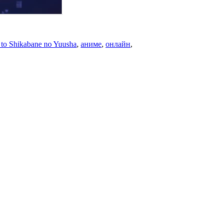
 to Shikabane no Yuusha
,
аниме
,
онлайн
,