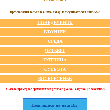
Представлены только те аниме, которые озвучивает сайт animevost.
ПОНЕДЕЛЬНИК
ВТОРНИК
СРЕДА
ЧЕТВЕРГ
ПЯТНИЦА
СУББОТА
ВОСКРЕСЕНЬЕ
Указано примерное время выхода релиза в русской озвучке. (Московское)
Подпишись на наш ВК!