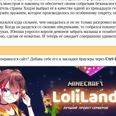
ь монстров и наконец-то обеспечит своим собратьям безопасност
итель страны Хидэн выбрал её в качестве одной из тринадцати г
ружён оружием, которое производилось по особенному секрету, о
оказался куда сильнее, чем ожидалось и он не только разгромил 
аву. Когда он разделся со своими обидчиками, то собрался покин
руках. Юноша упросил короля демонов забрать малыша и позаботи
ию, сделав её нежитью. И теперь её ожидает совершенно удивит
онравился сайт? Добавь себе его в закладки браузера через
Ctrl+