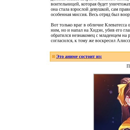
воительницей, которая будет уничтожат
она стала взрослой девушкой, сам прав
особенная миссия. Весь отряд был воо
Вот только враг в обличие Клеватесса 
ним, но и напал на Хидэн, убив его гл
обратился незнакомец с младенцем на 
согласился, к тому же воскресил Алисс
Это аниме состоит из:
П