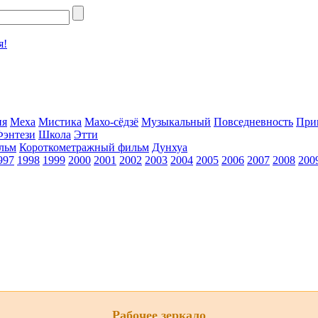
я!
ия
Меха
Мистика
Махо-сёдзё
Музыкальный
Повседневность
При
Фэнтези
Школа
Этти
льм
Короткометражный фильм
Дунхуа
997
1998
1999
2000
2001
2002
2003
2004
2005
2006
2007
2008
200
Рабочее зеркало