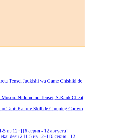
a Tensei Juukishi wa Game Chishiki de
Musou: Nidome no Tensei, S-Rank Cheat
an Tabi: Kakure Skill de Camping Car wo
5 из 12+] [6 серия - 12 августа]
ai desu 2 [1-5 из 12+] [6 серия - 12