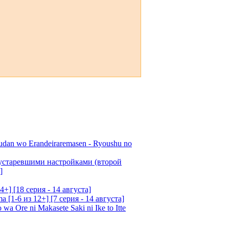
udan wo Erandeiraremasen - Ryoushu no
 устаревшими настройками (второй
]
4+] [18 серия - 14 августа]
[1-6 из 12+] [7 серия - 14 августа]
 Ore ni Makasete Saki ni Ike to Itte