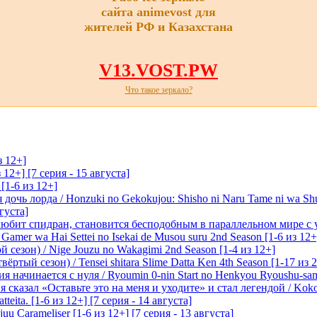
сайта animevost для
жителей РФ и Казахстана
V13.VOST.PW
Что такое зеркало?
з 12+]
 12+] [7 серия - 15 августа]
[1-6 из 12+]
очь лорда / Honzuki no Gekokujou: Shisho ni Naru Tame ni wa Sh
вгуста]
любит спидран, становится бесподобным в параллельном мире с
 Gamer wa Hai Settei no Isekai de Musou suru 2nd Season [1-6 из 12+
 сезон) / Nige Jouzu no Wakagimi 2nd Season [1-4 из 12+]
ртый сезон) / Tensei shitara Slime Datta Ken 4th Season [1-17 из 2
начинается с нуля / Ryoumin 0-nin Start no Henkyou Ryoushu-sama 
 сказал «Оставьте это на меня и уходите» и стал легендой / Koko wa
tteita. [1-6 из 12+] [7 серия - 14 августа]
 Carameliser [1-6 из 12+] [7 серия - 13 августа]