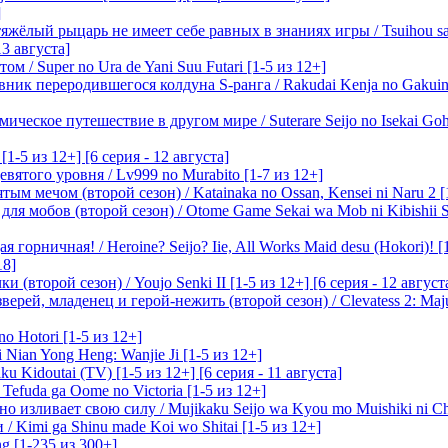
]
лый рыцарь не имеет себе равных в знаниях игры / Tsuihou saret
13 августа]
м / Super no Ura de Yani Suu Futari [1-5 из 12+]
ик переродившегося колдуна S-ранга / Rakudai Kenja no Gakuin 
ическое путешествие в другом мире / Suterare Seijo no Isekai Goh
-5 из 12+] [6 серия - 12 августа]
вятого уровня / Lv999 no Murabito [1-7 из 12+]
м мечом (второй сезон) / Katainaka no Ossan, Kensei ni Naru 2 [1-
я мобов (второй сезон) / Otome Game Sekai wa Mob ni Kibishii Sek
 горничная! / Heroine? Seijo? Iie, All Works Maid desu (Hokori)! [
18]
(второй сезон) / Youjo Senki II [1-5 из 12+] [6 серия - 12 август
ерей, младенец и герой-нежить (второй сезон) / Clevatess 2: Maju
o Hotori [1-5 из 12+]
 Nian Yong Heng: Wanjie Ji [1-5 из 12+]
u Kidoutai (TV) [1-5 из 12+] [6 серия - 11 августа]
efuda ga Oome no Victoria [1-5 из 12+]
о изливает свою силу / Mujikaku Seijo wa Kyou mo Muishiki ni Chi
/ Kimi ga Shinu made Koi wo Shitai [1-5 из 12+]
g [1-235 из 300+]