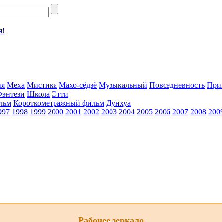
я!
ия
Меха
Мистика
Махо-сёдзё
Музыкальный
Повседневность
При
Фэнтези
Школа
Этти
льм
Короткометражный фильм
Дунхуа
997
1998
1999
2000
2001
2002
2003
2004
2005
2006
2007
2008
200
Рабочее зеркало