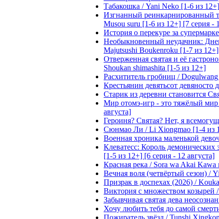
Табакошка / Yani Neko [1-6 из 12+
Изгнанный реинкарнированный тяжё
Musou suru [1-6 из 12+] [7 серия - 
История о перекуре за супермаркето
Необыкновенный неудачник: Дневн
Majutsushi Boukenroku [1-7 из 12+]
Отверженная святая и её гастроном
Shoukan shimashita [1-5 из 12+]
Расхититель гробниц / Dogulwang [1
Крестьянин девятьсот девяносто де
Старик из деревни становится Святы
Мир отомэ-игр - это тяжёлый мир дл
августа]
Героиня? Святая? Нет, я всемогущая
Сюнмао Ли / Li Xiongmao [1-4 из 
Военная хроника маленькой девочки 
Клеватесс: Король демонических зв
[1-5 из 12+] [6 серия - 12 августа]
Красная река / Sora wa Akai Kawa n
Вечная воля (четвёртый сезон) / Yi
Призрак в доспехах (2026) / Koukak
Виктория с множеством козырей / T
Забывчивая святая дева неосознанн
Хочу любить тебя до самой смерти 
Пожиратель звёзд / Tunshi Xingkon