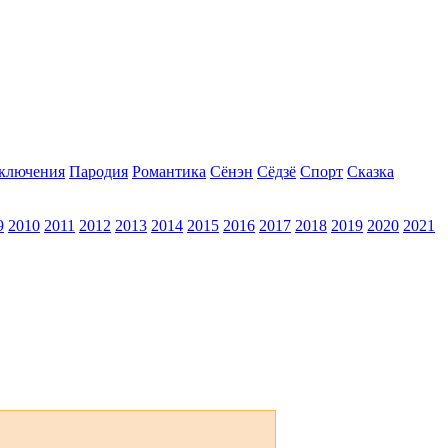
ключения
Пародия
Романтика
Сёнэн
Сёдзё
Спорт
Сказка
9
2010
2011
2012
2013
2014
2015
2016
2017
2018
2019
2020
2021