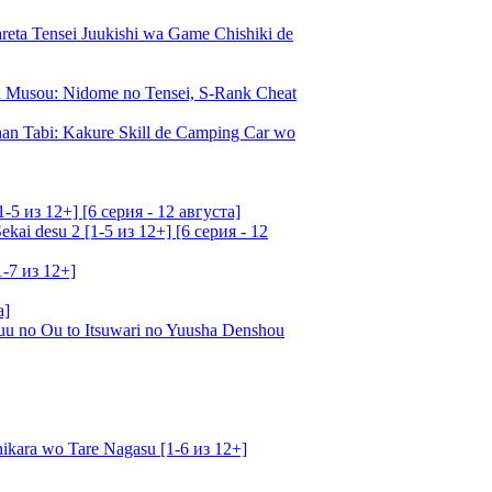
a Tensei Juukishi wa Game Chishiki de
Musou: Nidome no Tensei, S-Rank Cheat
an Tabi: Kakure Skill de Camping Car wo
5 из 12+] [6 серия - 12 августа]
ai desu 2 [1-5 из 12+] [6 серия - 12
1-7 из 12+]
а]
u no Ou to Itsuwari no Yuusha Denshou
kara wo Tare Nagasu [1-6 из 12+]