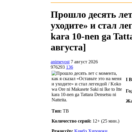
Прошло десять лет 
уходите» и стал лег
kara 10-nen ga Tatta
августа]
animevost
7 август 2026
976293
136
I 
Го
Жа
Тип:
ТВ
Количество серий:
12+ (25 мин.)
Режиссёр:
Камбэ Хироюки