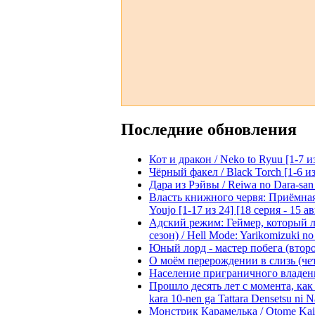
Последние обновления
Кот и дракон / Neko to Ryuu [1-7 и
Чёрный факел / Black Torch [1-6 из
Дара из Рэйвы / Reiwa no Dara-san 
Власть книжного червя: Приёмная д
Youjo [1-17 из 24] [18 серия - 15 а
Адский режим: Геймер, который 
сезон) / Hell Mode: Yarikomizuki no
Юный лорд - мастер побега (второй
О моём перерождении в слизь (четвё
Население приграничного владения 
Прошло десять лет с момента, как я
kara 10-nen ga Tattara Densetsu ni Na
Монстрик Карамелька / Otome Kaijuu