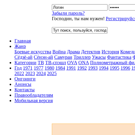
Забыли пароль?
Господин, ты нам нужен!
Регистрируйс
Главная
Жанр
Боевые искусства
Война
Драма
Детектив
История
Комед
Сёдзё-ай
Сёнэн-ай
Самураи
Триллер
Ужасы
Фантастика
Категории
ТВ
ТВ-спэшл
OVA
ONA
Полнометражный фи
Год
1971
1977
1980
1984
1991
1992
1993
1994
1995
1996
1
2022
2023
2024
2025
Онгоинги
Анонсы
Контакты
Правообладателям
Мобильная версия