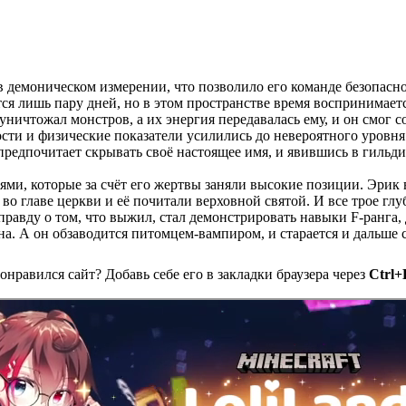
в демоническом измерении, что позволило его команде безопасно
ся лишь пару дней, но в этом пространстве время воспринимает
 уничтожал монстров, а их энергия передавалась ему, и он смог 
ти и физические показатели усилились до невероятного уровня. 
 предпочитает скрывать своё настоящее имя, и явившись в гильд
ьями, которые за счёт его жертвы заняли высокие позиции. Эрик 
 во главе церкви и её почитали верховной святой. И все трое гл
 правду о том, что выжил, стал демонстрировать навыки F-ранга
йна. А он обзаводится питомцем-вампиром, и старается и дальше с
онравился сайт? Добавь себе его в закладки браузера через
Ctrl+