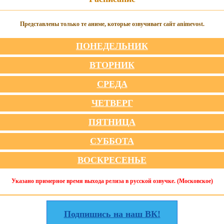
Представлены только те аниме, которые озвучивает сайт animevost.
ПОНЕДЕЛЬНИК
ВТОРНИК
СРЕДА
ЧЕТВЕРГ
ПЯТНИЦА
СУББОТА
ВОСКРЕСЕНЬЕ
Указано примерное время выхода релиза в русской озвучке. (Московское)
Подпишись на наш ВК!