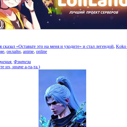
я сказал «Оставьте это на меня и уходите» и стал легендой
,
Koko w
ме
,
онлайн
,
anime
,
online
чения
,
Фэнтези
 их, иначе а-та-та.)