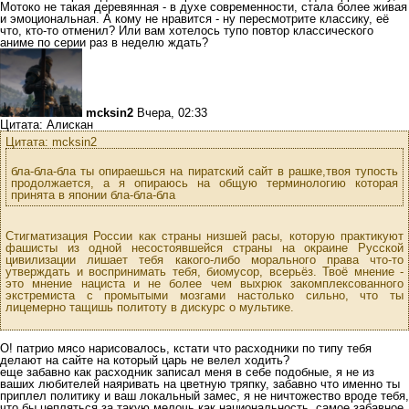
Мотоко не такая деревянная - в духе современности, стала более живая
и эмоциональная. А кому не нравится - ну пересмотрите классику, её
что, кто-то отменил? Или вам хотелось тупо повтор классического
аниме по серии раз в неделю ждать?
mcksin2
Вчера, 02:33
Цитата: Алискан
Цитата: mcksin2
бла-бла-бла ты опираешься на пиратский сайт в рашке,твоя тупость
продолжается, а я опираюсь на общую терминологию которая
принята в японии бла-бла-бла
Стигматизация России как страны низшей расы, которую практикуют
фашисты из одной несостоявшейся страны на окраине Русской
цивилизации лишает тебя какого-либо морального права что-то
утверждать и воспринимать тебя, биомусор, всерьёз. Твоё мнение -
это мнение нациста и не более чем выхрюк закомплексованного
экстремиста с промытыми мозгами настолько сильно, что ты
лицемерно тащишь политоту в дискурс о мультике.
О! патрио мясо нарисовалось, кстати что расходники по типу тебя
делают на сайте на который царь не велел ходить?
еще забавно как расходник записал меня в себе подобные, я не из
ваших любителей наяривать на цветную тряпку, забавно что именно ты
приплел политику и ваш локальный замес, я не ничтожество вроде тебя,
что бы цепляться за такую мелочь как национальность, самое забавное