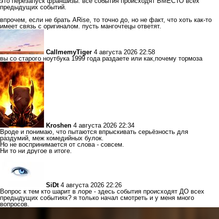
это перезапуск франшизы. все события происходят ВМЕСТО всех
предыдущих событий.
впрочем, если не брать ARise, то точно до, но не факт, что хоть как-то
имеет связь с оригиналом. пусть мангочтецы ответят.
CallmemyTiger
4 августа 2026 22:58
вы со старого ноутбука 1999 года раздаете или как,почему тормоза
Kroshen
4 августа 2026 22:34
Вроде и понимаю, что пытаются впрыскивать серьёзность для
раздумий, меж комедийных булок.
Но не воспринимается от слова - совсем.
Ни то ни другое в итоге.
SiDt
4 августа 2026 22:26
Вопрос к тем кто шарит в лоре - здесь события происходят ДО всех
предыдущих событиях? я только начал смотреть и у меня много
вопросов.