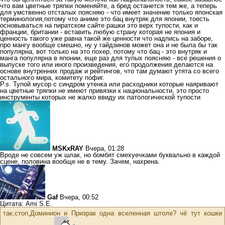
что вам цветные тряпки поменяйте, а бред останется тем же, а теперь
для умственно отсталых поясняю - что имеет значение только японская
терминология,потому что аниме это бац внутряк для японии, тоесть
основываться на пиратском сайте рашки это верх тупости, как и
франции, британии - вставить любую страну которая не япония и
ценность такого уже равна такой же ценности что надпись на заборе,
про мангу вообще смешно, ну у гайдзинов может она и не была бы так
популярна, вот только на это похер, потому что бац - это внутряк и
манга популярна в японии, еще раз для тупых поясняю - все решения о
выпуске того или иного произведения, его продолжения делаются на
основе внутренних продаж и рейтингов, что там думают утята со всего
остального мира, комитету пофиг.
P.s. Тупой мусор с синдром утенка или расходники которые наяривают
на цветные тряпки не имеют привязки к национальности, это просто
инструменты которых не жалко ввиду их патологической тупости
MSKxRAY
Вчера, 01:28
Вроде не совсем уж шлак, но бомбят смехуечками буквально в каждой
сцене, половина вообще не в тему. Зачем, нахрена.
Gaf
Вчера, 00:52
Цитата: Ami S.E.
так,стоп,Доминион и Призрак одна вселенная штоле? чё тут кошки