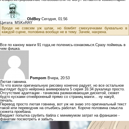
OldBoy
Сегодня, 01:56
Цитата: MSKxRAY
Вроде не совсем уж шлак, но бомбят смехуечками буквально в
каждой сцене, половина вообще не в тему. Зачем, нахрена.
Все по канону манги 91 года,не поленись-ознакомься.Сразу поймешь в
чем фишка.
Pompom
Вчера, 20:53
Лютая гавнина.
То что взяли оригинальную рисовку конечно радует, но все остальное
выглядит будто нейронка анимировала 5 серия 16:34 рукалицо просто.
Отсутствие адаптации - тачикома размахивающая дискетой, сюжет
будто кусками отнейроненый прямо со страниц манги... ну накуй,
печаль.
Перевод просто лютая говнина, вот уж не знаю это оригинальный текст
такой или переводчик на отье6ись работал. Короче половина смысла
сюжета прое6ана.
Вердикт попытка срубить бабла с минимумом затрат на франшизе -
фанатам посмотреть и забыть .