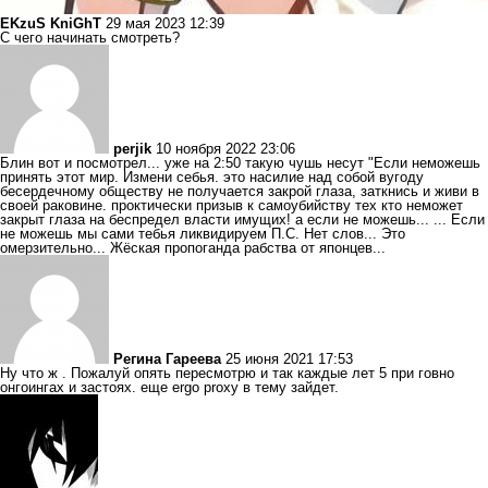
EKzuS KniGhT
29 мая 2023 12:39
С чего начинать смотреть?
perjik
10 ноября 2022 23:06
Блин вот и посмотрел... уже на 2:50 такую чушь несут "Если неможешь
принять этот мир. Измени себья. это насилие над собой вугоду
бесердечному обществу не получается закрой глаза, заткнись и живи в
своей раковине. проктически призыв к самоубийству тех кто неможет
закрыт глаза на беспредел власти имущих! а если не можешь... ... Если
не можешь мы сами тебья ликвидируем П.С. Нет слов... Это
омерзительно... Жёская пропоганда рабства от японцев...
Регина Гареева
25 июня 2021 17:53
Ну что ж . Пожалуй опять пересмотрю и так каждые лет 5 при говно
онгоингах и застоях. еще ergo proxy в тему зайдет.