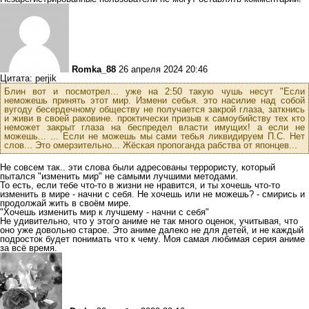
Romka_88
26 апреля 2024 20:46
Цитата: perjik
Блин вот и посмотрел... уже на 2:50 такую чушь несут "Если
неможешь принять этот мир. Измени себья. это насилие над собой
вугоду бесердечному обществу не получается закрой глаза, заткнись
и живи в своей раковине. проктически призыв к самоубийству тех кто
неможет закрыт глаза на беспредел власти имущих! а если не
можешь... ... Если не можешь мы сами тебья ликвидируем П.С. Нет
слов... Это омерзительно... Жёская пропоганда рабства от японцев...
Не совсем так.. эти слова были адресованы террористу, который
пытался "изменить мир" не самыми лучшими методами.
То есть, если тебе что-то в жизни не нравится, и ты хочешь что-то
изменить в мире - начни с себя. Не хочешь или не можешь? - смирись и
продолжай жить в своём мире.
"Хочешь изменить мир к лучшему - начни с себя"
Не удивительно, что у этого аниме не так много оценок, учитывая, что
оно уже довольно старое. Это аниме далеко не для детей, и не каждый
подросток будет понимать что к чему. Моя самая любимая серия аниме
за всё время.