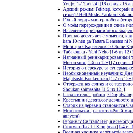
Youjo [1-17 из 24] [18 серия - 15 а
Адский режим: Геймер, который 
сезон) / Hell Mode: Yarikomizuki no
Юный лорд - мастер побега (второй
О моём перерождении в слизь (четвё
Население приграничного владения 
Прошло десять лет с момента, как я
kara 10-nen ga Tattara Densetsu ni Na
Монстрик Карамелька / Otome Kaijuu
Табакошка / Yani Neko [1-6 из 12+
Изгнанный реинкарнированный тяжё
Musou suru [1-6 из 12+] [7 серия - 
История о перекуре за супермаркето
Необыкновенный неудачник: Дневн
Majutsushi Boukenroku [1-7 из 12+]
Отверженная святая и её гастроном
Shoukan shimashita [1-5 из 12+]
Расхититель гробниц / Dogulwang [1
Крестьянин девятьсот девяносто де
Старик из деревни становится Святы
Мир отомэ-игр - это тяжёлый мир дл
августа]
Героиня? Святая? Нет, я всемогущая
Сюнмао Ли / Li Xiongmao [1-4 из 
Военная хроника маленькой девочки 