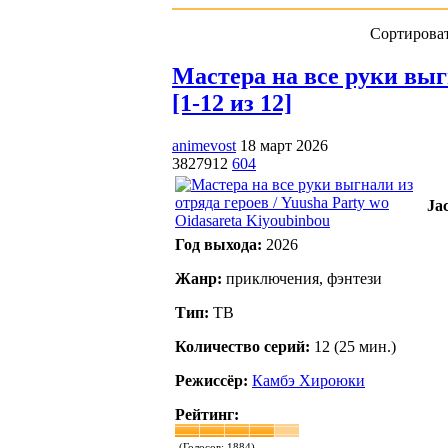
Сортироват
Мастера на все руки выгн
[1-12 из 12]
animevost
18 март 2026
3827912
604
Jac
Год выхода:
2026
Жанр:
приключения, фэнтези
Тип:
ТВ
Количество серий:
12 (25 мин.)
Режиссёр:
Камбэ Хироюки
Рейтинг:
(Голосов:
1884
)