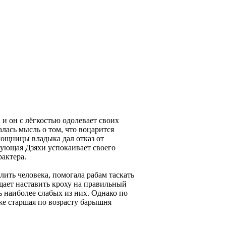
и он с лёгкостью одолевает своих
лась мысль о том, что воцарится
мощницы владыка дал отказ от
твующая Дзяхи успокаивает своего
рактера.
лить человека, помогала рабам таскать
щает наставить кроху на правильный
ь наиболее слабых из них. Однако по
уже старшая по возрасту барышня