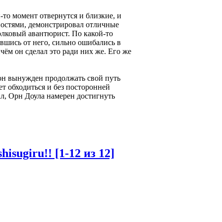
-то момент отвернутся и близкие, и
бностями, демонстрировал отличные
толковый авантюрист. По какой-то
увшись от него, сильно ошибались в
чём он сделал это ради них же. Его же
 он вынужден продолжать свой путь
ет обходиться и без посторонней
л, Орн Доула намерен достигнуть
sugiru!! [1-12 из 12]