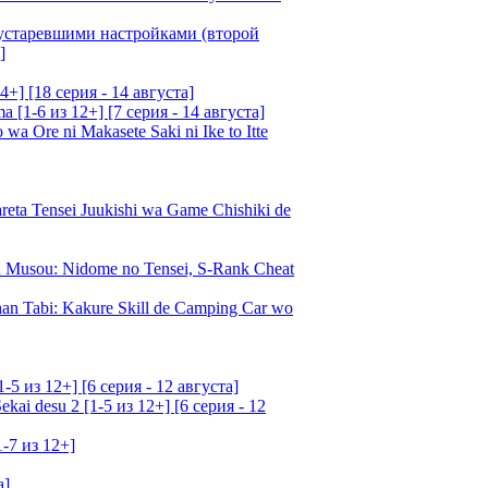
 устаревшими настройками (второй
]
4+] [18 серия - 14 августа]
[1-6 из 12+] [7 серия - 14 августа]
 Ore ni Makasete Saki ni Ike to Itte
a Tensei Juukishi wa Game Chishiki de
Musou: Nidome no Tensei, S-Rank Cheat
an Tabi: Kakure Skill de Camping Car wo
5 из 12+] [6 серия - 12 августа]
ai desu 2 [1-5 из 12+] [6 серия - 12
1-7 из 12+]
а]