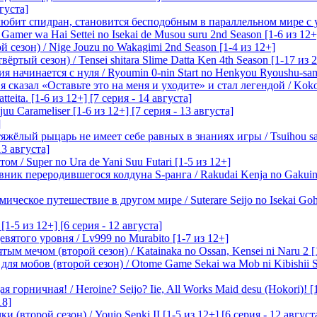
вгуста]
любит спидран, становится бесподобным в параллельном мире с
 Gamer wa Hai Settei no Isekai de Musou suru 2nd Season [1-6 из 12+
 сезон) / Nige Jouzu no Wakagimi 2nd Season [1-4 из 12+]
ртый сезон) / Tensei shitara Slime Datta Ken 4th Season [1-17 из 2
начинается с нуля / Ryoumin 0-nin Start no Henkyou Ryoushu-sama 
 сказал «Оставьте это на меня и уходите» и стал легендой / Koko wa
tteita. [1-6 из 12+] [7 серия - 14 августа]
 Carameliser [1-6 из 12+] [7 серия - 13 августа]
]
лый рыцарь не имеет себе равных в знаниях игры / Tsuihou saret
13 августа]
м / Super no Ura de Yani Suu Futari [1-5 из 12+]
ик переродившегося колдуна S-ранга / Rakudai Kenja no Gakuin 
ическое путешествие в другом мире / Suterare Seijo no Isekai Goh
-5 из 12+] [6 серия - 12 августа]
вятого уровня / Lv999 no Murabito [1-7 из 12+]
м мечом (второй сезон) / Katainaka no Ossan, Kensei ni Naru 2 [1-
я мобов (второй сезон) / Otome Game Sekai wa Mob ni Kibishii Sek
 горничная! / Heroine? Seijo? Iie, All Works Maid desu (Hokori)! [
18]
(второй сезон) / Youjo Senki II [1-5 из 12+] [6 серия - 12 август