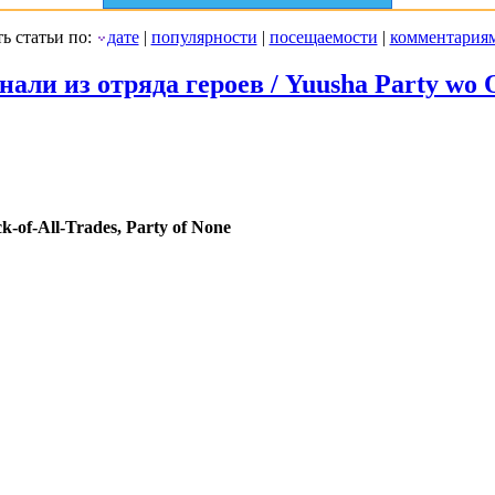
ь статьи по:
дате
|
популярности
|
посещаемости
|
комментария
али из отряда героев / Yuusha Party wo 
k-of-All-Trades, Party of None