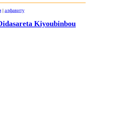
м
|
алфавиту
Oidasareta Kiyoubinbou