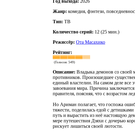
Год выхода:
2026
Жанр:
комедия, фэнтези, повседневнос
Тип:
ТВ
Количество серий:
12 (25 мин.)
Режиссёр:
Ота Масахико
Рейтинг:
(Голосов:
549
)
Описание:
Владыка демонов со своей 
противников. Произошедшее существенн
единый властелин. На самом деле все
завоевания мира. Причина заключается 
правителя, поясняя, что с возрастом л
Но Ариман полагает, что госпожа ошиба
тяжести, поделилась едой с детишками
путь и вырастить из неё настоящую де
мере путешествия Дзяхи с дочерью коро
рискует лишиться своей лютости.