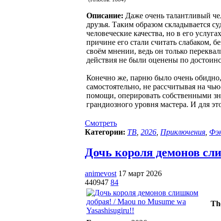
Описание:
Даже очень талантливый чел
друзья. Таким образом складывается с
человеческие качества, но в его услуг
причине его стали считать слабаком, б
своём мнении, ведь он только переквал
действия не были оценены по достоинс
Конечно же, парню было очень обидно,
самостоятельно, не рассчитывая на чью
помощи, оперировать собственными зна
грандиозного уровня мастера. И для эт
Смотреть
Категории:
ТВ
,
2026
,
Приключения
,
Фэ
Дочь короля демонов слиш
animevost
17 март 2026
440947
84
Th