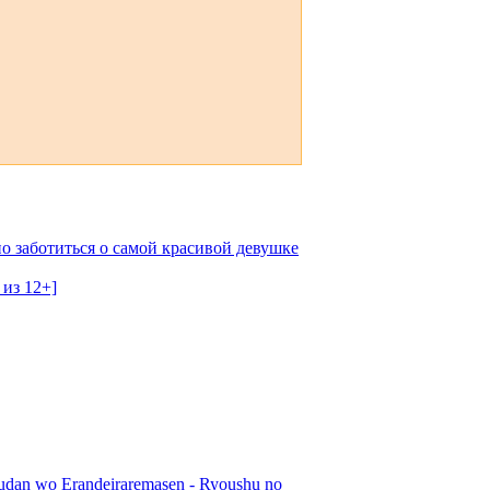
о заботиться о самой красивой девушке
 из 12+]
udan wo Erandeiraremasen - Ryoushu no