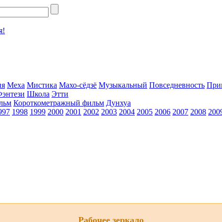
я!
ия
Меха
Мистика
Махо-сёдзё
Музыкальный
Повседневность
При
Фэнтези
Школа
Этти
льм
Короткометражный фильм
Дунхуа
997
1998
1999
2000
2001
2002
2003
2004
2005
2006
2007
2008
200
Рабочее зеркало