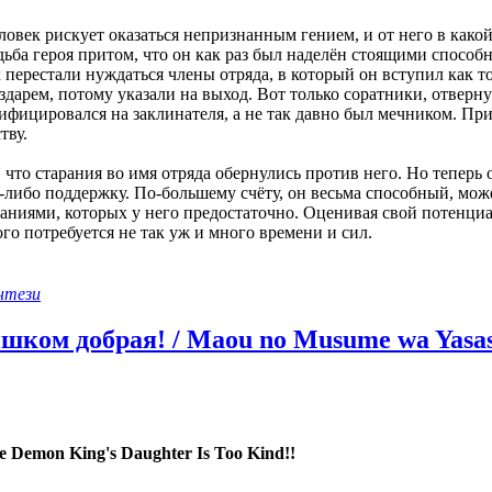
овек рискует оказаться непризнанным гением, и от него в какой
удьба героя притом, что он как раз был наделён стоящими спосо
ах перестали нуждаться члены отряда, в который он вступил как 
ездарем, потому указали на выход. Вот только соратники, отверн
ифицировался на заклинателя, а не так давно был мечником. При
тву.
 что старания во имя отряда обернулись против него. Но теперь
-либо поддержку. По-большему счёту, он весьма способный, мож
ниями, которых у него предостаточно. Оценивая свой потенциа
ого потребуется не так уж и много времени и сил.
нтези
ком добрая! / Maou no Musume wa Yasashi
e Demon King's Daughter Is Too Kind!!