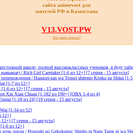
сайта animevost для
жителей РФ и Казахстана
V13.VOST.PW
Что такое зеркало?
престижной школе, полной высококлассных учеников, я буду тайн
ыков) / Rich Girl Caretaker [1-6 из 12+] [7 серия - 15 августа]
перерождения / Hanaori-san wa Tensei shitemo Kenka ga Shitai [1-5
ar [1-7 из 12+]
1-6 из 12+] [7 серия - 15 августа]
n Xiu Xian Chuan [1-182 из 190+] [ОВА 1-4 из 4]
ugai [1-18 из 24] [19 серия - 15 августа]
Wai [1-34 из 52]
з 12+]
 12+] [7 серия - 15 августа]
[1-6 из 12+]
очь лорда / Honzuki no Gekokujou: Shisho ni Naru Tame ni wa Sh