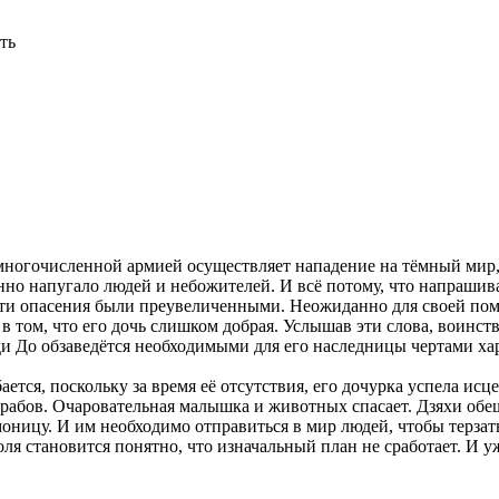
ть
многочисленной армией осуществляет нападение на тёмный мир, 
о напугало людей и небожителей. И всё потому, что напрашива
 эти опасения были преувеличенными. Неожиданно для своей по
в том, что его дочь слишком добрая. Услышав эти слова, воинс
еди До обзаведётся необходимыми для его наследницы чертами ха
ется, поскольку за время её отсутствия, его дочурка успела исце
 рабов. Очаровательная малышка и животных спасает. Дзяхи обе
моницу. И им необходимо отправиться в мир людей, чтобы терзат
ля становится понятно, что изначальный план не сработает. И 