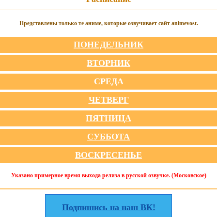
Представлены только те аниме, которые озвучивает сайт animevost.
ПОНЕДЕЛЬНИК
ВТОРНИК
СРЕДА
ЧЕТВЕРГ
ПЯТНИЦА
СУББОТА
ВОСКРЕСЕНЬЕ
Указано примерное время выхода релиза в русской озвучке. (Московское)
Подпишись на наш ВК!