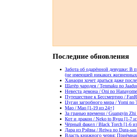
Последние обновления
Забота об одарённой девушке: В 
(не имеющей никаких жизненных нав
Ханаори хочет драться даже после 
Шатёр чародея / Tenmaku no Jaadug
Невеста демона / Oni no Hanayome [
Путешествие к Бессмертию / FanRe
Цугаи загробного мира / Yomi no Ts
Мао / Mao [1-19 из 24+]
За гранью времени / Guangyin Zhi 
Кот и дракон / Neko to Ryuu [1-7 и
Чёрный факел / Black Torch [1-6 из
Дара из Рэйвы / Reiwa no Dara-san 
Власть книжного червя: Приёмная д