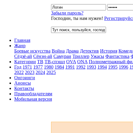
Забыли пароль?
Господин, ты нам нужен!
Регистрируйс
Главная
Жанр
Боевые искусства
Война
Драма
Детектив
История
Комед
Сёдзё-ай
Сёнэн-ай
Самураи
Триллер
Ужасы
Фантастика
Категории
ТВ
ТВ-спэшл
OVA
ONA
Полнометражный фи
Год
1971
1977
1980
1984
1991
1992
1993
1994
1995
1996
1
2022
2023
2024
2025
Онгоинги
Анонсы
Контакты
Правообладателям
Мобильная версия