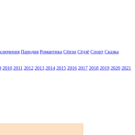
ключения
Пародия
Романтика
Сёнэн
Сёдзё
Спорт
Сказка
9
2010
2011
2012
2013
2014
2015
2016
2017
2018
2019
2020
2021