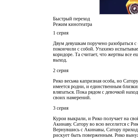
Быстрый переход
Режим кинотеатра
1 серия
Двум девушкам поручено разобраться с
покончили с собой. Утахимэ испытывает
коридоре. Та считает, что жертвы все е
выход.
2 серия
Рико весьма капризная особа, но Сатору
имеется родни, и единственным близким
вляпаться. Пока рядом с девочкой наход
своих намерений.
3 серия
Курои выкрали, и Рико получает на св
Акинаву. Сатору во всю веселится с Рик
Вернувшись с Акинавы, Сатору приходи
рискует быть поверженным. Рико вынуж