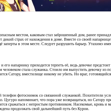
 опасным местом, каковым стал заброшенный дом, ранее принад
 дикий страх от нахождения в доме. Вместе со своей напарнице
щё заперты в этом месте. Следует разрушить барьер. Утахимэ име
 и его напарнику приходится терпеть её, ведь девочке предстои
 человеком стала служанка. Стоило им выпустить девочку из пол
ится Сатору, вместилище никому не убить. Но враг, готовящийся 
ой телефон фотоснимок со связанной служанкой. Похитители ус
о. Цугуро напоминает, что пора уже возвращаться, но Сатору про
тся сражаться с непростым противником. Насекомые, кровь и м
дена продолжать свой дальнейший путь без Курои.