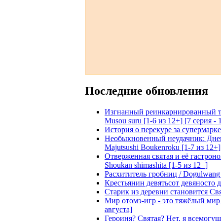
Последние обновления
Изгнанный реинкарнированный тяжё
Musou suru [1-6 из 12+] [7 серия - 
История о перекуре за супермаркето
Необыкновенный неудачник: Дневн
Majutsushi Boukenroku [1-7 из 12+]
Отверженная святая и её гастроном
Shoukan shimashita [1-5 из 12+]
Расхититель гробниц / Dogulwang [1
Крестьянин девятьсот девяносто де
Старик из деревни становится Святы
Мир отомэ-игр - это тяжёлый мир дл
августа]
Героиня? Святая? Нет, я всемогущая