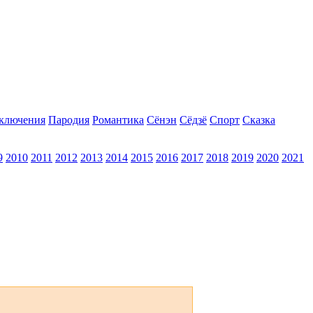
ключения
Пародия
Романтика
Сёнэн
Сёдзё
Спорт
Сказка
9
2010
2011
2012
2013
2014
2015
2016
2017
2018
2019
2020
2021