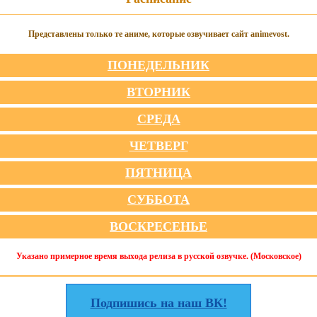
Представлены только те аниме, которые озвучивает сайт animevost.
ПОНЕДЕЛЬНИК
ВТОРНИК
СРЕДА
ЧЕТВЕРГ
ПЯТНИЦА
СУББОТА
ВОСКРЕСЕНЬЕ
Указано примерное время выхода релиза в русской озвучке. (Московское)
Подпишись на наш ВК!