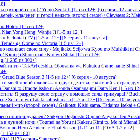
18]
(второй сезон) / Youjo Senki II [1-5 из 12+] [6 серия - 12 август
ерей, младенец и герой-нежить (второй сезон) / Clevatess 2: Maju
o Hotori [1-5 из 12+]
 Nian Yong Heng: Wanjie Ji [1-5 из 12+]
u Kidoutai (TV) [1-5 из 12+] [6 серия - 11 августа]
efuda ga Oome no Victoria [1-5 из 12+]
о изливает свою силу / Mujikaku Seijo wa Kyou mo Muishiki ni Chi
/ Kimi ga Shinu made Koi wo Shitai [1-5 из 12+]
g [1-235 из 300+]
йтинги / Tai-Ari deshita. Ojousama wa Kakutou Game nante Shinai 
24+]
Grand Blue Season 3 [1-5 из 12+] [6 серия - 10 августа]
 в моей новой школе — подруга детства, с которой я играл, думая
i Danshi to Omotte Issho ni Asonda Osananajimi Datta Ken [1-5 из 12
стить: Я разрушу свою страну с помощью силы гримуара! / Buchi
 de Sokoku wo Tatakitsubushimasu [1-5 из 12+] [6 серия - 10 август
ный мир (второй сезон) / Gaikotsu Kishi-sama, Tadaima Isekai e Od
о принца-дуралея / Saikyou Degarashi Ouji no Anyaku Teii Arasoi [
 в лунной ночи / Toumei na Yoru ni Kakeru Kimi to, Me ni Mienai K
oku no Hero Academia: Final Season [1-11 из 11] [OVA 1-2 из 2]
[1-152 из 180]
00+] [1173 серия - 9 августа]