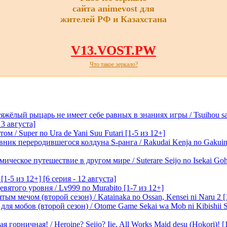
сайта animevost для
жителей РФ и Казахстана
V13.VOST.PW
Что такое зеркало?
лый рыцарь не имеет себе равных в знаниях игры / Tsuihou saret
13 августа]
м / Super no Ura de Yani Suu Futari [1-5 из 12+]
ик переродившегося колдуна S-ранга / Rakudai Kenja no Gakuin 
ическое путешествие в другом мире / Suterare Seijo no Isekai Goh
-5 из 12+] [6 серия - 12 августа]
вятого уровня / Lv999 no Murabito [1-7 из 12+]
м мечом (второй сезон) / Katainaka no Ossan, Kensei ni Naru 2 [1-
я мобов (второй сезон) / Otome Game Sekai wa Mob ni Kibishii Sek
 горничная! / Heroine? Seijo? Iie, All Works Maid desu (Hokori)! [