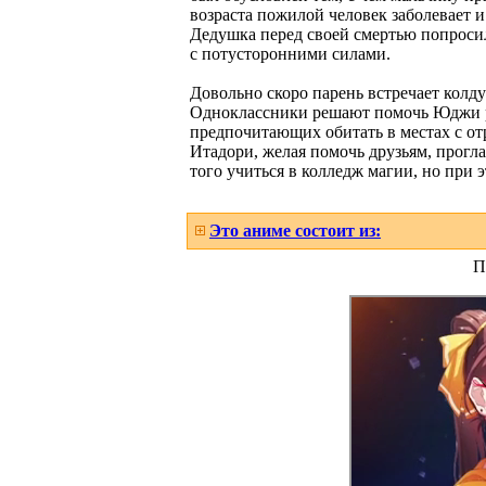
возраста пожилой человек заболевает и
Дедушка перед своей смертью попросил
с потусторонними силами.
Довольно скоро парень встречает колду
Одноклассники решают помочь Юджи ра
предпочитающих обитать в местах с от
Итадори, желая помочь друзьям, прогл
того учиться в колледж магии, но при 
Это аниме состоит из:
П