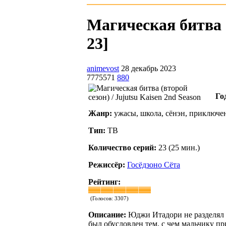
Магическая битва (
23]
animevost
28 декабрь 2023
7775571
880
Го
Жанр:
ужасы, школа, сёнэн, приключе
Тип:
ТВ
Количество серий:
23 (25 мин.)
Режиссёр:
Госёдзоно Сёта
Рейтинг:
(Голосов:
3307
)
Описание:
Юджи Итадори не разделял 
был обусловлен тем, с чем мальчику пр