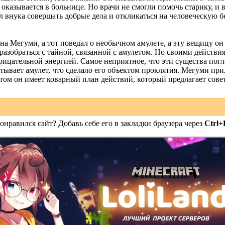
 оказывается в больнице. Но врачи не смогли помочь старику, и 
 внука совершать добрые дела и откликаться на человеческую б
на Мегуми, а тот поведал о необычном амулете, а эту вещицу он
зобраться с тайной, связанной с амулетом. Но своими действи
рицательной энергией. Самое неприятное, что эти существа пог
атывает амулет, что сделало его объектом проклятия. Мегуми пр
этом он имеет коварный план действий, который предлагает сове
онравился сайт? Добавь себе его в закладки браузера через
Ctrl+