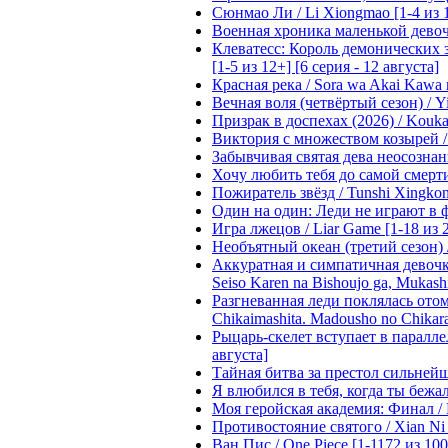
Сюнмао Ли / Li Xiongmao [1-4 из 
Военная хроника маленькой девочки 
Клеватесс: Король демонических зв
[1-5 из 12+] [6 серия - 12 августа]
Красная река / Sora wa Akai Kawa n
Вечная воля (четвёртый сезон) / Yi
Призрак в доспехах (2026) / Koukak
Виктория с множеством козырей / T
Забывчивая святая дева неосознанн
Хочу любить тебя до самой смерти 
Пожиратель звёзд / Tunshi Xingkon
Один на один: Леди не играют в фа
Игра лжецов / Liar Game [1-18 из 
Необъятный океан (третий сезон) / 
Аккуратная и симпатичная девочка
Seiso Karen na Bishoujo ga, Mukash
Разгневанная леди поклялась отом
Chikaimashita. Madousho no Chikara
Рыцарь-скелет вступает в параллель
августа]
Тайная битва за престол сильнейшег
Я влюбился в тебя, когда ты бежала
Моя геройская академия: Финал / B
Противостояние святого / Xian Ni 
Ван Пис / One Piece [1-1172 из 100