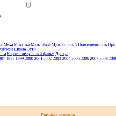
я!
ия
Меха
Мистика
Махо-сёдзё
Музыкальный
Повседневность
При
Фэнтези
Школа
Этти
льм
Короткометражный фильм
Дунхуа
997
1998
1999
2000
2001
2002
2003
2004
2005
2006
2007
2008
200
Рабочее зеркало