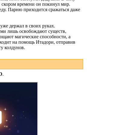
в скором времени он покинул мир.
еду. Парню приходится сражаться даже
 уже держал в своих руках.
ями лишь освобождают существ,
лощают магические способности, а
иходит на помощь Итадори, отправив
ту колдунов.
D
.