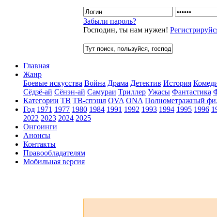
Забыли пароль?
Господин, ты нам нужен!
Регистрируйс
Главная
Жанр
Боевые искусства
Война
Драма
Детектив
История
Комед
Сёдзё-ай
Сёнэн-ай
Самураи
Триллер
Ужасы
Фантастика
Категории
ТВ
ТВ-спэшл
OVA
ONA
Полнометражный фи
Год
1971
1977
1980
1984
1991
1992
1993
1994
1995
1996
1
2022
2023
2024
2025
Онгоинги
Анонсы
Контакты
Правообладателям
Мобильная версия