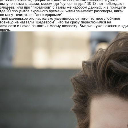
выпученными глазами, миром где "супер ниндзя" 10-12 лет побеждают
злодеев, или про "пиратиков" с таким же набором данных, и в принципе
где 90 процентов экранного времени битвы занимают разговоры, никак
не могут считаться "легендарными".
Твоё маленькое эго настолько ущемилось от того что твое любимое
говнецо не назвали "шедевром", что ты сразу переключился на
личности и начал взывать к моему возрасту. Высрись уже наконец и иди
прочь.