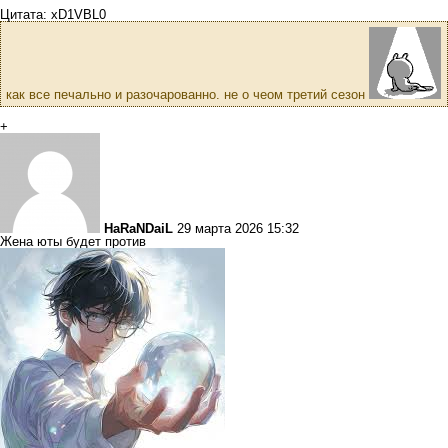
Цитата: xD1VBL0
как все печально и разочарованно. не о чеом третий сезон
+
HaRaNDaiL
29 марта 2026 15:32
Жена юты будет против