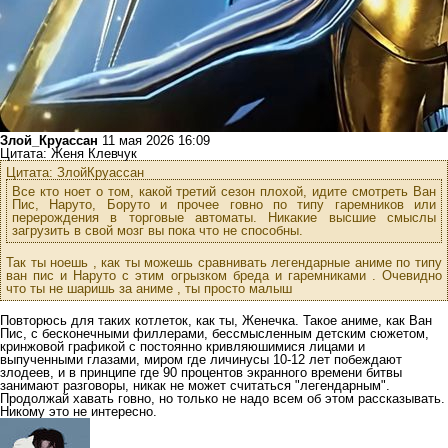
Злой_Круассан
11 мая 2026 16:09
Цитата: Женя Клевчук
Цитата: ЗлойКруассан
Все кто ноет о том, какой третий сезон плохой, идите смотреть Ван
Пис, Наруто, Боруто и прочее говно по типу гаремников или
перерождения в торговые автоматы. Никакие высшие смыслы
загрузить в свой мозг вы пока что не способны.
Так ты ноешь , как ты можешь сравнивать легендарные аниме по типу
ван пис и Наруто с этим огрызком бреда и гаремниками . Очевидно
что ты не шаришь за аниме , ты просто малыш
Повторюсь для таких котлеток, как ты, Женечка. Такое аниме, как Ван
Пис, с бесконечными филлерами, бессмысленным детским сюжетом,
кринжовой графикой с постоянно кривляюшимися лицами и
выпученными глазами, миром где личинусы 10-12 лет побеждают
злодеев, и в принципе где 90 процентов экранного времени битвы
занимают разговоры, никак не может считаться "легендарным".
Продолжай хавать говно, но только не надо всем об этом рассказывать.
Никому это не интересно.