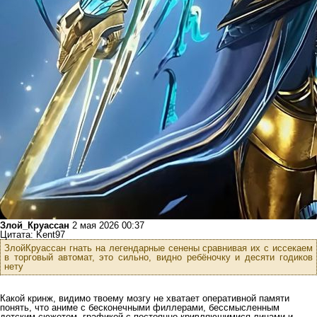
Злой_Круассан
2 мая 2026 00:37
Цитата: Kent97
ЗлойКруассан гнать на легендарные сенены сравнивая их с иссекаем
в торговый автомат, это сильно, видно ребёночку и десяти годиков
нету
Какой кринж, видимо твоему мозгу не хватает оперативной памяти
понять, что аниме с бесконечными филлерами, бессмысленным
детским сюжетом, графикой с постоянно кривляюшимися лицами и