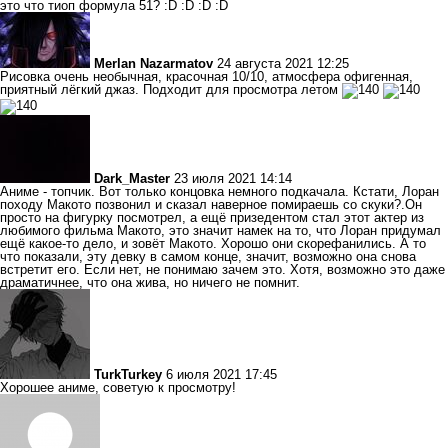
это что тиоп формула 51? :D :D :D :D
Merlan Nazarmatov
24 августа 2021 12:25
Рисовка очень необычная, красочная 10/10, атмосфера офигенная,
приятный лёгкий джаз. Подходит для просмотра летом
Dark_Master
23 июля 2021 14:14
Аниме - топчик. Вот только концовка немного подкачала. Кстати, Лоран
походу Макото позвонил и сказал наверное помираешь со скуки?.Он
просто на фигурку посмотрел, а ещё призедентом стал этот актер из
любимого фильма Макото, это значит намек на то, что Лоран придумал
ещё какое-то дело, и зовёт Макото. Хорошо они скорефанились. А то
что показали, эту девку в самом конце, значит, возможно она снова
встретит его. Если нет, не понимаю зачем это. Хотя, возможно это даже
драматичнее, что она жива, но ничего не помнит.
TurkTurkey
6 июля 2021 17:45
Хорошее аниме, советую к просмотру!