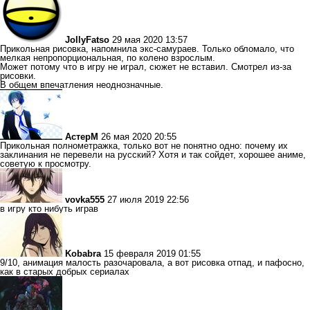
JollyFatso
29 мая 2020 13:57
Прикольная рисовка, напомнила экс-самураев. Только обломало, что
мелкая непропорциональная, по колено взрослым.
Может потому что в игру не играл, сюжет не вставил. Смотрел из-за
рисовки.
В общем впечатления неоднозначные.
АстерМ
26 мая 2020 20:55
Прикольная полнометражка, только вот не понятно одно: почему их
заклинания не перевели на русский? Хотя и так сойдет, хорошее аниме,
советую к просмотру.
vovka555
27 июля 2019 22:56
в игру кто нибуть играв
Kobabra
15 февраля 2019 01:55
9/10, анимация малость разочаровала, а вот рисовка отпад, и пафосно,
как в старых добрых сериалах