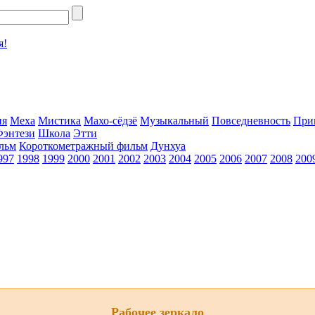
я!
ия
Меха
Мистика
Махо-сёдзё
Музыкальный
Повседневность
При
Фэнтези
Школа
Этти
льм
Короткометражный фильм
Дунхуа
997
1998
1999
2000
2001
2002
2003
2004
2005
2006
2007
2008
200
Рабочее зеркало