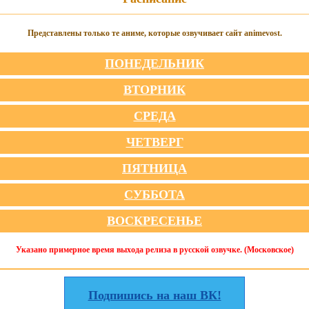
Представлены только те аниме, которые озвучивает сайт animevost.
ПОНЕДЕЛЬНИК
ВТОРНИК
СРЕДА
ЧЕТВЕРГ
ПЯТНИЦА
СУББОТА
ВОСКРЕСЕНЬЕ
Указано примерное время выхода релиза в русской озвучке. (Московское)
Подпишись на наш ВК!