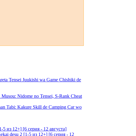
a Tensei Juukishi wa Game Chishiki de
Musou: Nidome no Tensei, S-Rank Cheat
an Tabi: Kakure Skill de Camping Car wo
5 из 12+] [6 серия - 12 августа]
ai desu 2 [1-5 из 12+] [6 серия - 12