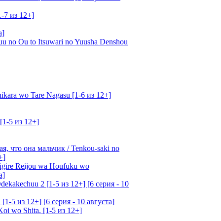
1-7 из 12+]
а]
u no Ou to Itsuwari no Yuusha Denshou
kara wo Tare Nagasu [1-6 из 12+]
[1-5 из 12+]
, что она мальчик / Tenkou-saki no
+]
gire Reijou wa Houfuku wo
а]
ekakechuu 2 [1-5 из 12+] [6 серия - 10
1-5 из 12+] [6 серия - 10 августа]
oi wo Shita. [1-5 из 12+]