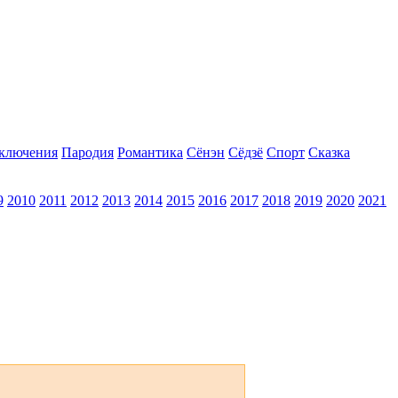
ключения
Пародия
Романтика
Сёнэн
Сёдзё
Спорт
Сказка
9
2010
2011
2012
2013
2014
2015
2016
2017
2018
2019
2020
2021