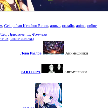
ьм
,
Gekijouban Kyochuu Rettou
,
аниме
,
онлайн
,
anime
,
online
2020
,
Приключения
,
Фэнтези
 их, иначе а-та-та.)
Лева Рылов
Анимешники
KOHTOPA
Анимешники