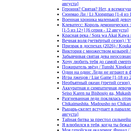
августа]
Героиня? Святая? Нет, я всемогущая
Сюнмао Ли / Li Xiongmao [1-4 из 
Военная хроника маленькой девочки 
Клеватесс: Король демонических зв
[1-5 из 12+] [6 серия - 12 августа]
Красная река / Sora wa Akai Kawa n
Вечная воля (четвёртый сезон) / Yi
Призрак в доспехах (2026) / Koukak
Виктория с множеством козырей / T
Забывчивая святая дева неосознанн
Хочу любить тебя до самой смерти 
Пожиратель звёзд / Tunshi Xingkon
Один на один: Леди не играют в фа
Игра лжецов / Liar Game [1-18 из 
Необъятный океан (третий сезон) / 
Аккуратная и симпатичная девочка
Seiso Karen na Bishoujo ga, Mukash
Разгневанная леди поклялась отом
Chikaimashita. Madousho no Chikara
Рыцарь-скелет вступает в параллель
августа]
Тайная битва за престол сильнейшег
Я влюбился в тебя, когда ты бежала
Моя геройская академия: Финал / B