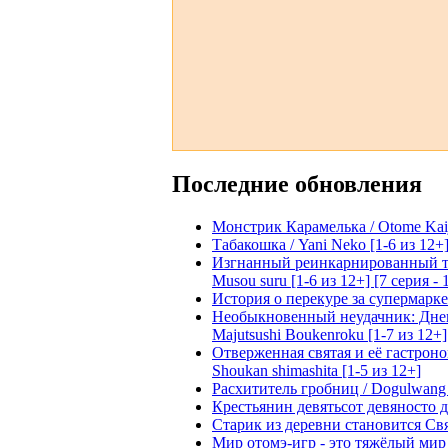
Последние обновления
Монстрик Карамелька / Otome Kaijuu
Табакошка / Yani Neko [1-6 из 12+
Изгнанный реинкарнированный тяжё
Musou suru [1-6 из 12+] [7 серия - 
История о перекуре за супермаркето
Необыкновенный неудачник: Дневн
Majutsushi Boukenroku [1-7 из 12+]
Отверженная святая и её гастроном
Shoukan shimashita [1-5 из 12+]
Расхититель гробниц / Dogulwang [1
Крестьянин девятьсот девяносто де
Старик из деревни становится Святы
Мир отомэ-игр - это тяжёлый мир дл