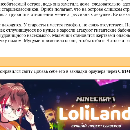
необитаемый остров, ведь она заметила дома, следовательно, з
таршеклассников. Орибэ полагает, что на острове слишком стра
ла грубость в отношении менее агрессивных девушек. Её осекае
находятся. У старосты имеется телефон, но связь отсутствует. Н
шек отлучившуюся по нужде в заросли атакуют гигантские бабочк
чудовищного насекомого. Мальчики становятся жертвами опасны
чку ножом. Муцуми применила огонь, чтобы отбить Читосе и ра
онравился сайт? Добавь себе его в закладки браузера через
Ctrl+