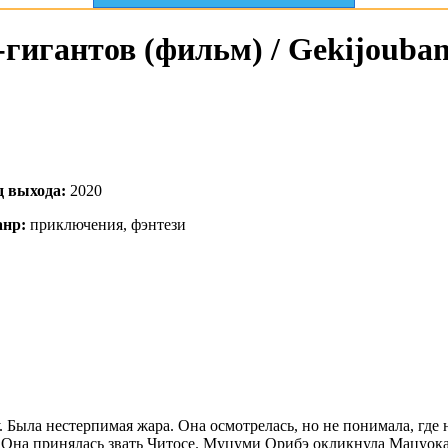
гигантов (фильм) / Gekijouban
д выхода:
2020
нр:
приключения, фэнтези
 Была нестерпимая жара. Она осмотрелась, но не понимала, где н
. Она принялась звать Читосе. Муцуми Орибэ окликнула Мацуока