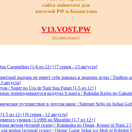
сайта animevost для
жителей РФ и Казахстана
V13.VOST.PW
Что такое зеркало?
 Carameliser [1-6 из 12+] [7 серия - 13 августа]
]
лый рыцарь не имеет себе равных в знаниях игры / Tsuihou saret
13 августа]
м / Super no Ura de Yani Suu Futari [1-5 из 12+]
ик переродившегося колдуна S-ранга / Rakudai Kenja no Gakuin 
ическое путешествие в другом мире / Suterare Seijo no Isekai Goh
-5 из 12+] [6 серия - 12 августа]
вятого уровня / Lv999 no Murabito [1-7 из 12+]
м мечом (второй сезон) / Katainaka no Ossan, Kensei ni Naru 2 [1-
я мобов (второй сезон) / Otome Game Sekai wa Mob ni Kibishii Sek