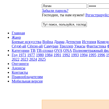
Забыли пароль?
Господин, ты нам нужен!
Регистрируйс
Главная
Жанр
Боевые искусства
Война
Драма
Детектив
История
Комед
Сёдзё-ай
Сёнэн-ай
Самураи
Триллер
Ужасы
Фантастика
Категории
ТВ
ТВ-спэшл
OVA
ONA
Полнометражный фи
Год
1971
1977
1980
1984
1991
1992
1993
1994
1995
1996
1
2022
2023
2024
2025
Онгоинги
Анонсы
Контакты
Правообладателям
Мобильная версия