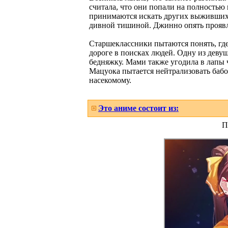
считала, что они попали на полностью 
принимаются искать других выживших с
дивной тишиной. Джинно опять проявля
Старшеклассники пытаются понять, где 
дороге в поисках людей. Одну из деву
бедняжку. Мами также угодила в лапы 
Мацуока пытается нейтрализовать бабо
насекомому.
Это аниме состоит из:
П