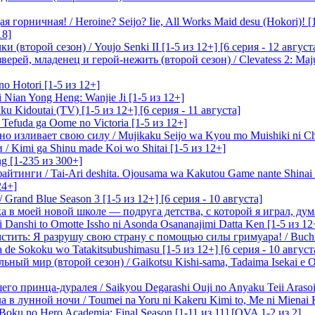
 горничная! / Heroine? Seijo? Iie, All Works Maid desu (Hokori)! [
18]
(второй сезон) / Youjo Senki II [1-5 из 12+] [6 серия - 12 август
ерей, младенец и герой-нежить (второй сезон) / Clevatess 2: Maju
o Hotori [1-5 из 12+]
 Nian Yong Heng: Wanjie Ji [1-5 из 12+]
u Kidoutai (TV) [1-5 из 12+] [6 серия - 11 августа]
efuda ga Oome no Victoria [1-5 из 12+]
о изливает свою силу / Mujikaku Seijo wa Kyou mo Muishiki ni Chi
/ Kimi ga Shinu made Koi wo Shitai [1-5 из 12+]
g [1-235 из 300+]
йтинги / Tai-Ari deshita. Ojousama wa Kakutou Game nante Shinai 
24+]
Grand Blue Season 3 [1-5 из 12+] [6 серия - 10 августа]
 в моей новой школе — подруга детства, с которой я играл, думая
i Danshi to Omotte Issho ni Asonda Osananajimi Datta Ken [1-5 из 12
стить: Я разрушу свою страну с помощью силы гримуара! / Buchi
 de Sokoku wo Tatakitsubushimasu [1-5 из 12+] [6 серия - 10 август
ный мир (второй сезон) / Gaikotsu Kishi-sama, Tadaima Isekai e Od
о принца-дуралея / Saikyou Degarashi Ouji no Anyaku Teii Arasoi [
 в лунной ночи / Toumei na Yoru ni Kakeru Kimi to, Me ni Mienai K
oku no Hero Academia: Final Season [1-11 из 11] [OVA 1-2 из 2]