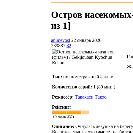
Остров насекомых-
из 1]
animevost
22 январь 2020
239887
82
Го
Жа
Тип:
полнометражный фильм
Количество серий:
1 (80 мин.)
Режиссёр:
Такахаси Такэо
Рейтинг:
(Голосов:
337
)
Описание:
Очнулась девушка на берегу.
Возникла мысль, что самолет разбился