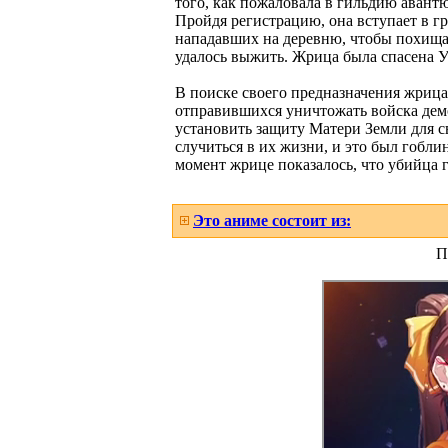
того, как пожаловала в гильдию авантю
Пройдя регистрацию, она вступает в г
нападавших на деревню, чтобы похищат
удалось выжить. Жрица была спасена 
В поиске своего предназначения жрица
отправившихся уничтожать войска дем
установить защиту Матери Земли для св
случиться в их жизни, и это был гобл
момент жрице показалось, что убийца 
Это аниме состоит из:
П