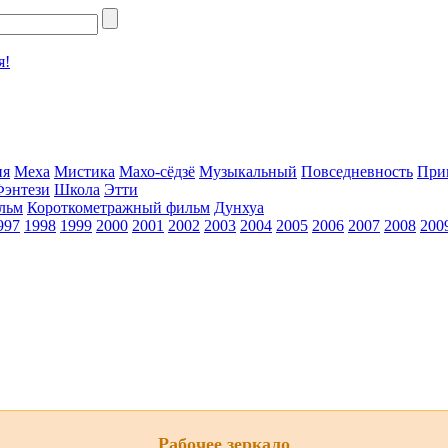
я!
ия
Меха
Мистика
Махо-сёдзё
Музыкальный
Повседневность
При
Фэнтези
Школа
Этти
льм
Короткометражный фильм
Дунхуа
997
1998
1999
2000
2001
2002
2003
2004
2005
2006
2007
2008
200
Рабочее зеркало