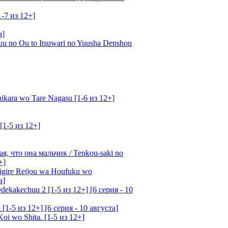
1-7 из 12+]
а]
u no Ou to Itsuwari no Yuusha Denshou
kara wo Tare Nagasu [1-6 из 12+]
[1-5 из 12+]
, что она мальчик / Tenkou-saki no
+]
gire Reijou wa Houfuku wo
а]
ekakechuu 2 [1-5 из 12+] [6 серия - 10
1-5 из 12+] [6 серия - 10 августа]
oi wo Shita. [1-5 из 12+]