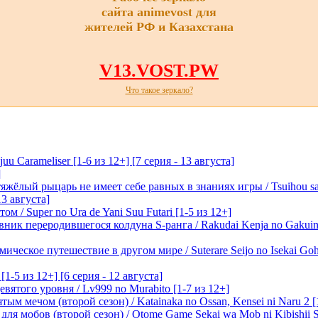
сайта animevost для
жителей РФ и Казахстана
V13.VOST.PW
Что такое зеркало?
 Carameliser [1-6 из 12+] [7 серия - 13 августа]
]
лый рыцарь не имеет себе равных в знаниях игры / Tsuihou saret
13 августа]
м / Super no Ura de Yani Suu Futari [1-5 из 12+]
ик переродившегося колдуна S-ранга / Rakudai Kenja no Gakuin 
ическое путешествие в другом мире / Suterare Seijo no Isekai Goh
-5 из 12+] [6 серия - 12 августа]
вятого уровня / Lv999 no Murabito [1-7 из 12+]
м мечом (второй сезон) / Katainaka no Ossan, Kensei ni Naru 2 [1-
я мобов (второй сезон) / Otome Game Sekai wa Mob ni Kibishii Sek