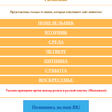
Представлены только те аниме, которые озвучивает сайт animevost.
ПОНЕДЕЛЬНИК
ВТОРНИК
СРЕДА
ЧЕТВЕРГ
ПЯТНИЦА
СУББОТА
ВОСКРЕСЕНЬЕ
Указано примерное время выхода релиза в русской озвучке. (Московское)
Подпишись на наш ВК!