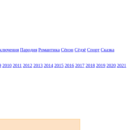
ключения
Пародия
Романтика
Сёнэн
Сёдзё
Спорт
Сказка
9
2010
2011
2012
2013
2014
2015
2016
2017
2018
2019
2020
2021