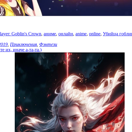
layer: Goblin's Crown
,
аниме
,
онлайн
,
anime
,
online
,
Убийца гобли
2019
,
Приключения
,
Фэнтези
 их, иначе а-та-та.)