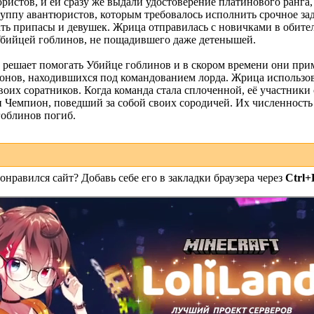
ристов, и ей сразу же выдали удостоверение платинового ранга,
руппу авантюристов, которым требовалось исполнить срочное з
ь припасы и девушек. Жрица отправилась с новичками в обител
Убийцей гоблинов, не пощадившего даже детенышей.
 решает помогать Убийце гоблинов и в скором времени они при
онов, находившихся под командованием лорда. Жрица использо
оих соратников. Когда команда стала сплоченной, её участники 
ин Чемпион, поведший за собой своих сородичей. Их численност
гоблинов погиб.
онравился сайт? Добавь себе его в закладки браузера через
Ctrl+