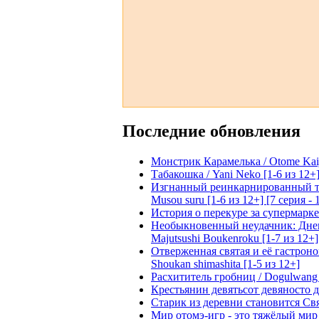
Последние обновления
Монстрик Карамелька / Otome Kaijuu
Табакошка / Yani Neko [1-6 из 12+
Изгнанный реинкарнированный тяжё
Musou suru [1-6 из 12+] [7 серия - 
История о перекуре за супермаркето
Необыкновенный неудачник: Дневн
Majutsushi Boukenroku [1-7 из 12+]
Отверженная святая и её гастроном
Shoukan shimashita [1-5 из 12+]
Расхититель гробниц / Dogulwang [1
Крестьянин девятьсот девяносто де
Старик из деревни становится Святы
Мир отомэ-игр - это тяжёлый мир дл