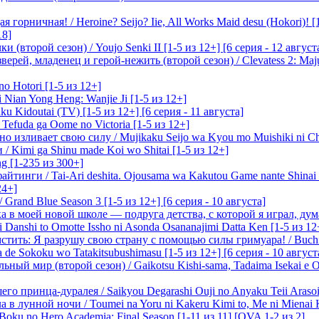
 горничная! / Heroine? Seijo? Iie, All Works Maid desu (Hokori)! [
18]
(второй сезон) / Youjo Senki II [1-5 из 12+] [6 серия - 12 август
ерей, младенец и герой-нежить (второй сезон) / Clevatess 2: Maju
o Hotori [1-5 из 12+]
 Nian Yong Heng: Wanjie Ji [1-5 из 12+]
u Kidoutai (TV) [1-5 из 12+] [6 серия - 11 августа]
efuda ga Oome no Victoria [1-5 из 12+]
о изливает свою силу / Mujikaku Seijo wa Kyou mo Muishiki ni Chi
/ Kimi ga Shinu made Koi wo Shitai [1-5 из 12+]
g [1-235 из 300+]
йтинги / Tai-Ari deshita. Ojousama wa Kakutou Game nante Shinai 
24+]
Grand Blue Season 3 [1-5 из 12+] [6 серия - 10 августа]
 в моей новой школе — подруга детства, с которой я играл, думая
i Danshi to Omotte Issho ni Asonda Osananajimi Datta Ken [1-5 из 12
стить: Я разрушу свою страну с помощью силы гримуара! / Buchi
 de Sokoku wo Tatakitsubushimasu [1-5 из 12+] [6 серия - 10 август
ный мир (второй сезон) / Gaikotsu Kishi-sama, Tadaima Isekai e Od
о принца-дуралея / Saikyou Degarashi Ouji no Anyaku Teii Arasoi [
 в лунной ночи / Toumei na Yoru ni Kakeru Kimi to, Me ni Mienai K
oku no Hero Academia: Final Season [1-11 из 11] [OVA 1-2 из 2]