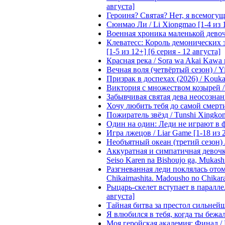
августа]
Героиня? Святая? Нет, я всемогущая
Сюнмао Ли / Li Xiongmao [1-4 из 
Военная хроника маленькой девочки 
Клеватесс: Король демонических зв
[1-5 из 12+] [6 серия - 12 августа]
Красная река / Sora wa Akai Kawa n
Вечная воля (четвёртый сезон) / Yi
Призрак в доспехах (2026) / Koukak
Виктория с множеством козырей / T
Забывчивая святая дева неосознанн
Хочу любить тебя до самой смерти 
Пожиратель звёзд / Tunshi Xingkon
Один на один: Леди не играют в фа
Игра лжецов / Liar Game [1-18 из 
Необъятный океан (третий сезон) / 
Аккуратная и симпатичная девочка
Seiso Karen na Bishoujo ga, Mukash
Разгневанная леди поклялась отом
Chikaimashita. Madousho no Chikara
Рыцарь-скелет вступает в параллель
августа]
Тайная битва за престол сильнейшег
Я влюбился в тебя, когда ты бежала
Моя геройская академия: Финал / B