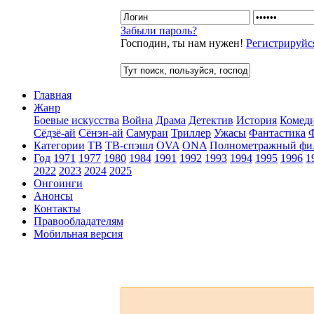
Забыли пароль?
Господин, ты нам нужен!
Регистрируйс
Главная
Жанр
Боевые искусства
Война
Драма
Детектив
История
Комед
Сёдзё-ай
Сёнэн-ай
Самураи
Триллер
Ужасы
Фантастика
Категории
ТВ
ТВ-спэшл
OVA
ONA
Полнометражный фи
Год
1971
1977
1980
1984
1991
1992
1993
1994
1995
1996
1
2022
2023
2024
2025
Онгоинги
Анонсы
Контакты
Правообладателям
Мобильная версия