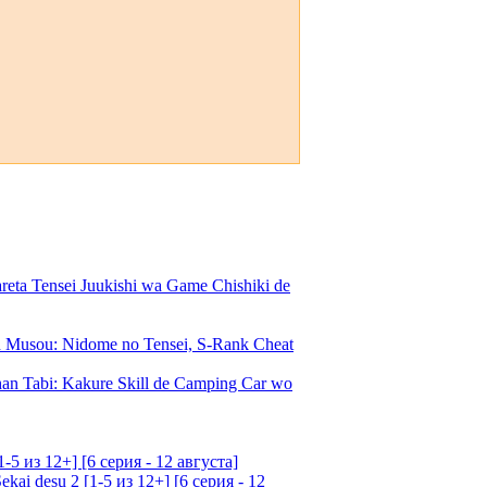
a Tensei Juukishi wa Game Chishiki de
Musou: Nidome no Tensei, S-Rank Cheat
an Tabi: Kakure Skill de Camping Car wo
5 из 12+] [6 серия - 12 августа]
ai desu 2 [1-5 из 12+] [6 серия - 12