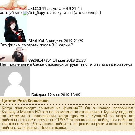
ax1213
11 августа 2019 21:43
хоть убейте
(((боруто это ху..й..ня (это спойлер :)
Sinti Kai
6 августа 2019 21:29
Это фильм смотреть после 311 серии ?
89208147354
14 мая 2019 23:28
Нет, после войны Саске отказался от руки типо: это плата за мои грехи
Байдам
12 мая 2019 13:09
Цитата: Рита Коваленко
Когда происходит события из фильма?? Он в начале вспоминал
Кушину и Минато НО это не возможно по отношению к Кушину ведь её
он встретил в подсознании когда дрался с Курамой за чакру на
райском острове а после он СРАЗУ отправился на войну, эти событие
так же не могут быть после войны т.к он решился руки и хокаге после
войны стал какаши . Несостыковки.......