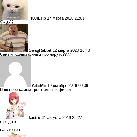
TI0JlEHb
17 марта 2020 21:01
ʕ´• ᴥ•̥`ʔ
SwagRabbit
12 марта 2020 16:43
Самый годный фильм про наруто????
ABEME
19 октября 2019 00:08
Наверное самый трогательный фильм
kasiro
31 августа 2019 23:27
я рыдаю....
наруто топ....