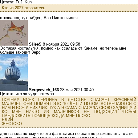
Цитата: FuJi Kun
Кто из 2027 отзовитесь
отозвался, тут пи*дец. Ван Пис кончился--
SHeeS
8 ноября 2021 09:58
Эх такая ностальгия, помню как ссалась от Канаме, но теперь мне
больше заходит Зеро
Sergeevich_166
28 мая 2021 00:40
Цитата: что за чудо покемон
ПОЧЕМУ ВСЕХ ГЕРОИНЬ В ДЕТСТВЕ СПАСАЕТ КРАСИВЫЙ
МАЛЬЧЕГ, ОНИ ПОМНЯТ ЭТО 10 ЛЕТ И ПОТОМ ВСТРЕЧАЮТСЯ С
НИМ И ВСЕ У НИХ ЧИК ПУК А Я САМА СПАСАЛА СВОЮ ЗАДНИЦУ И
КО МНЕ НИКТО ИЗ МАЛЬЧИКОВ НЕ ПОДХОДИЛ ЧТОБЫ
ПРЕДЛОЖИТЬ ПОМОЩЬ КОГДА МНЕ ПЛОХО
БЛИН
ЖЕСТОКО
для начала потому что это фантастика но если по размышлять то эти
самые девачки сами красивые умные успешные и т. п.