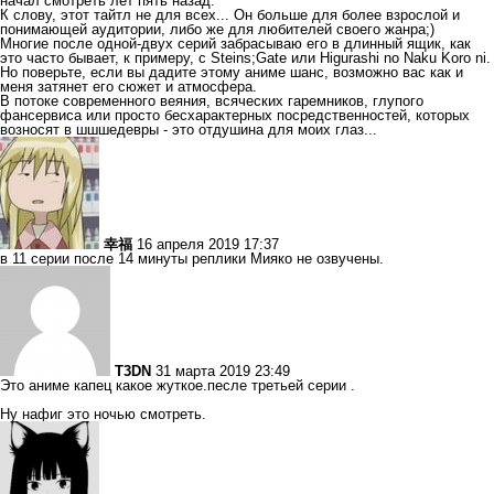
начал смотреть лет пять назад.
К слову, этот тайтл не для всех... Он больше для более взрослой и
понимающей аудитории, либо же для любителей своего жанра;)
Многие после одной-двух серий забрасываю его в длинный ящик, как
это часто бывает, к примеру, с Steins;Gate или Higurashi no Naku Koro ni.
Но поверьте, если вы дадите этому аниме шанс, возможно вас как и
меня затянет его сюжет и атмосфера.
В потоке современного веяния, всяческих гаремников, глупого
фансервиса или просто бесхарактерных посредственностей, которых
возносят в шшшедевры - это отдушина для моих глаз...
幸福
16 апреля 2019 17:37
в 11 серии после 14 минуты реплики Мияко не озвучены.
T3DN
31 марта 2019 23:49
Это аниме капец какое жуткое.песле третьей серии .
Ну нафиг это ночью смотреть.