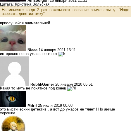
Ainsoolgon
28 января 2021 21:31
Цитата: Кристина Вольская
На моменте когда 2 раз показывают название аниме слышу: "Надо
взорвать девятиэтажку"
прислушайся внимательней
Niaaa
14 января 2021 13:11
интересно но на ужасы не тянет
RublikGamer
28 января 2020 05:51
Какая то муть не понятное под конец
Mitril
25 июля 2019 00:08
это мистический детектив , а вот до ужасов не тянет ! Но аниме
хорошие !