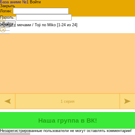
База аниме №1
Войти
Закрыть
Логин:
Пароль:
Войти
Жрицы с мечами / Toji no Miko [1-24 из 24]
Наша группа в ВК!
Незарегистрированные пользователи не могут оставлять комментарии!