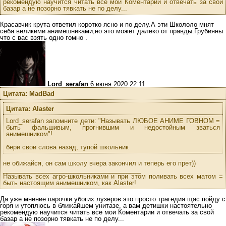
рекомендую научится читать все мои Коментарии и отвечать за свой
базар а не позорно тявкать не по делу...
Красавчик крута ответил коротко ясно и по делу.А эти Школоло мнят
себя великими анимешниками,но это может далеко от правды.Грубияны
что с вас взять одно гомно .
Lord_serafan
6 июня 2020 22:11
Цитата: MadBad
Цитата: Alaster
Lord_serafan запомните дети: "Называть ЛЮБОЕ АНИМЕ ГОВНОМ =
быть фальшивым, прогнившим и недостойным зваться
анимешником"!
бери свои слова назад, тупой школьник
не обижайся, он сам школу вчера закончил и теперь его прет))
_______________________________________
Называть всех агро-школьниками и при этом поливать всех матом =
быть настоящим анимешником, как Alaster!
Да уже мнение парочки убогих лузеров это просто трагедия щас пойду с
горя и утоплюсь в ближайшем унитазе, а вам детишки настоятельно
рекомендую научится читать все мои Коментарии и отвечать за свой
базар а не позорно тявкать не по делу...