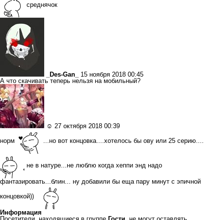
среднячок
_Des-Gan_
15 ноября 2018 00:45
А что скачивать теперь нельзя на мобильный?
☺
27 октября 2018 00:39
норм
...но вот концовка....хотелось бы ову или 25 серию....
не в натуре...не люблю когда хеппи энд надо
фантазировать...блин... ну добавили бы еща пару минут с эпичной
концовкой))
Информация
Посетители, находящиеся в группе
Гости
, не могут оставлять