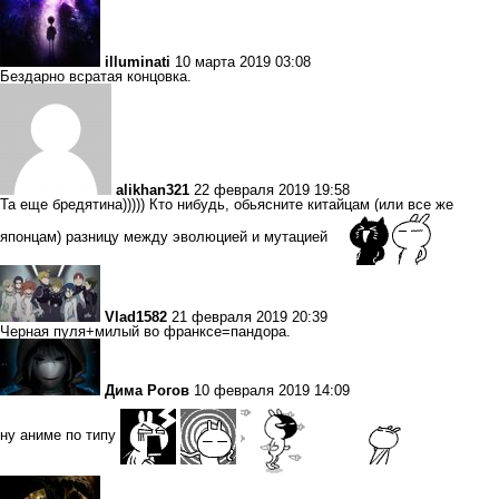
illuminati
10 марта 2019 03:08
Бездарно всратая концовка.
alikhan321
22 февраля 2019 19:58
Та еще бредятина))))) Кто нибудь, обьясните китайцам (или все же
японцам) разницу между эволюцией и мутацией
Vlad1582
21 февраля 2019 20:39
Черная пуля+милый во франксе=пандора.
Дима Рогов
10 февраля 2019 14:09
ну аниме по типу