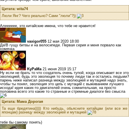
Цитата: wita74
Люли Янг? Чего реально? Сами "люли"?))
Алееееее, это китайские имена, что тебе не нравится!
vaxigor055
12 мая 2020 18:00
Да!В гущу битвы и на велосипеде. Первая серия и меня порвало как
хомячка.
KyPaMa
21 июня 2019 15:17
Ну если не брать то что создатель очень тупой, когда описывает все это
эволюцией, будь это эволюция то почему люди так и остались людьми?
парень ниже написал разница между эволюцией и мутацией надо знать,
чтобы ты понял, эволюция это цепь с мутаций с выживанием лучшего
исхода! идея каких-то двигателей очень сомнительная, на просто
половина всего это какие то странные и стремные диалоги без смысла
Цитата: Мама Дорогая
Та еще бредятина))))) Кто нибудь, обьясните китайцам (или все же
японцам) разницу между эволюцией и мутацией
тебе бы самому понять)