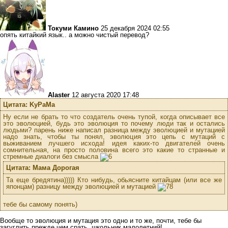
Токуми Камино
25 декабря 2024 02:55
опять китайкий язык.. а можно чистый перевод?
Alaster
12 августа 2020 17:48
Цитата: KyPaMa
Ну если не брать то что создатель очень тупой, когда описывает все
это эволюцией, будь это эволюция то почему люди так и остались
людьми? парень ниже написал разница между эволюцией и мутацией
надо знать, чтобы ты понял, эволюция это цепь с мутаций с
выживанием лучшего исхода! идея каких-то двигателей очень
сомнительная, на просто половина всего это какие то странные и
стремные диалоги без смысла
Цитата: Мама Дорогая
Та еще бредятина))))) Кто нибудь, обьясните китайцам (или все же
японцам) разницу между эволюцией и мутацией
тебе бы самому понять)
Вообще то эволюция и мутация это одно и то же, почти, тебе бы
загуглить прежде чем срать, школьник малолетний!