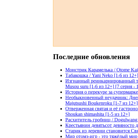
Последние обновления
Монстрик Карамелька / Otome Kaijuu
Табакошка / Yani Neko [1-6 из 12+
Изгнанный реинкарнированный тяжё
Musou suru [1-6 из 12+] [7 серия - 
История о перекуре за супермаркето
Необыкновенный неудачник: Дневн
Majutsushi Boukenroku [1-7 из 12+]
Отверженная святая и её гастроном
Shoukan shimashita [1-5 из 12+]
Расхититель гробниц / Dogulwang [1
Крестьянин девятьсот девяносто де
Старик из деревни становится Святы
Мир отомэ-игр - это тяжёлый мир дл