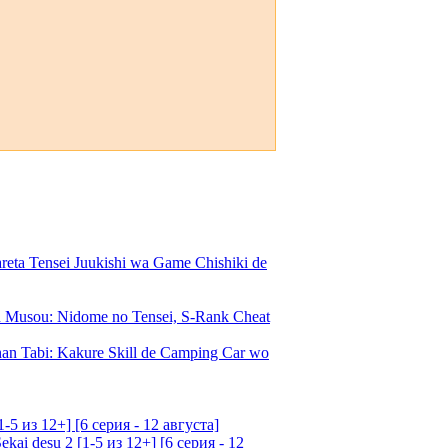
a Tensei Juukishi wa Game Chishiki de
Musou: Nidome no Tensei, S-Rank Cheat
an Tabi: Kakure Skill de Camping Car wo
5 из 12+] [6 серия - 12 августа]
ai desu 2 [1-5 из 12+] [6 серия - 12