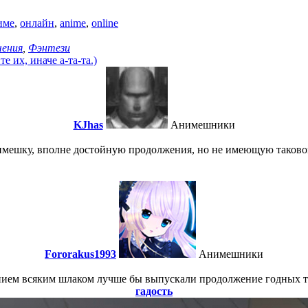
име
,
онлайн
,
anime
,
online
ения
,
Фэнтези
 их, иначе а-та-та.)
KJhas
Анимешники
имешку, вполне достойную продолжения, но не имеющую такового
Fororakus1993
Анимешники
ением всяким шлаком лучше бы выпускали продолжение годных 
гадость