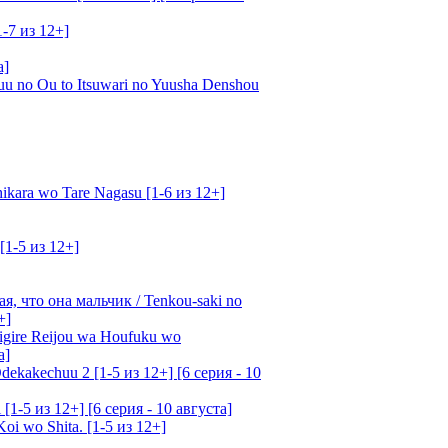
1-7 из 12+]
а]
u no Ou to Itsuwari no Yuusha Denshou
kara wo Tare Nagasu [1-6 из 12+]
[1-5 из 12+]
, что она мальчик / Tenkou-saki no
+]
gire Reijou wa Houfuku wo
а]
ekakechuu 2 [1-5 из 12+] [6 серия - 10
1-5 из 12+] [6 серия - 10 августа]
oi wo Shita. [1-5 из 12+]