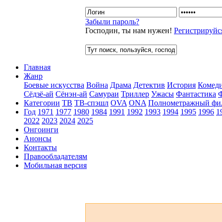
Забыли пароль?
Господин, ты нам нужен!
Регистрируйс
Главная
Жанр
Боевые искусства
Война
Драма
Детектив
История
Комед
Сёдзё-ай
Сёнэн-ай
Самураи
Триллер
Ужасы
Фантастика
Категории
ТВ
ТВ-спэшл
OVA
ONA
Полнометражный фи
Год
1971
1977
1980
1984
1991
1992
1993
1994
1995
1996
1
2022
2023
2024
2025
Онгоинги
Анонсы
Контакты
Правообладателям
Мобильная версия