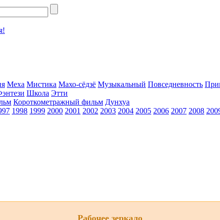
я!
ия
Меха
Мистика
Махо-сёдзё
Музыкальный
Повседневность
При
Фэнтези
Школа
Этти
льм
Короткометражный фильм
Дунхуа
997
1998
1999
2000
2001
2002
2003
2004
2005
2006
2007
2008
200
Рабочее зеркало