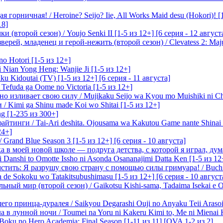
 горничная! / Heroine? Seijo? Iie, All Works Maid desu (Hokori)! [
18]
(второй сезон) / Youjo Senki II [1-5 из 12+] [6 серия - 12 август
ерей, младенец и герой-нежить (второй сезон) / Clevatess 2: Maju
o Hotori [1-5 из 12+]
 Nian Yong Heng: Wanjie Ji [1-5 из 12+]
u Kidoutai (TV) [1-5 из 12+] [6 серия - 11 августа]
efuda ga Oome no Victoria [1-5 из 12+]
о изливает свою силу / Mujikaku Seijo wa Kyou mo Muishiki ni Chi
/ Kimi ga Shinu made Koi wo Shitai [1-5 из 12+]
g [1-235 из 300+]
йтинги / Tai-Ari deshita. Ojousama wa Kakutou Game nante Shinai 
24+]
Grand Blue Season 3 [1-5 из 12+] [6 серия - 10 августа]
 в моей новой школе — подруга детства, с которой я играл, думая
i Danshi to Omotte Issho ni Asonda Osananajimi Datta Ken [1-5 из 12
стить: Я разрушу свою страну с помощью силы гримуара! / Buchi
 de Sokoku wo Tatakitsubushimasu [1-5 из 12+] [6 серия - 10 август
ный мир (второй сезон) / Gaikotsu Kishi-sama, Tadaima Isekai e Od
о принца-дуралея / Saikyou Degarashi Ouji no Anyaku Teii Arasoi [
 в лунной ночи / Toumei na Yoru ni Kakeru Kimi to, Me ni Mienai K
oku no Hero Academia: Final Season [1-11 из 11] [OVA 1-2 из 2]