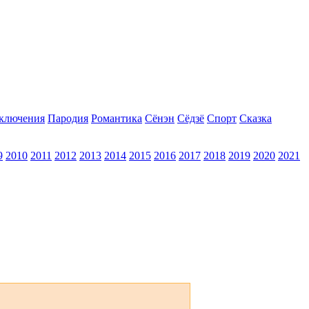
ключения
Пародия
Романтика
Сёнэн
Сёдзё
Спорт
Сказка
9
2010
2011
2012
2013
2014
2015
2016
2017
2018
2019
2020
2021