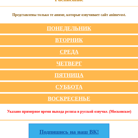
Представлены только те аниме, которые озвучивает сайт animevost.
ПОНЕДЕЛЬНИК
ВТОРНИК
СРЕДА
ЧЕТВЕРГ
ПЯТНИЦА
СУББОТА
ВОСКРЕСЕНЬЕ
Указано примерное время выхода релиза в русской озвучке. (Московское)
Подпишись на наш ВК!