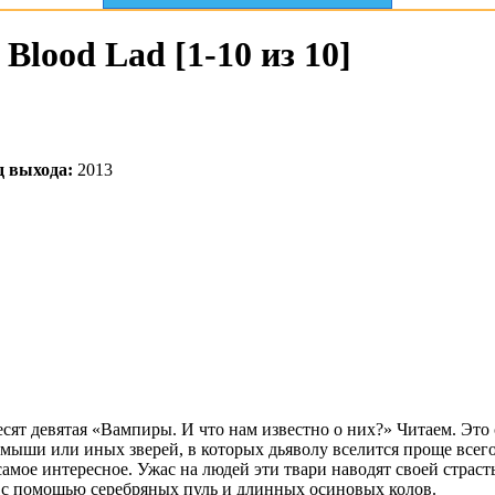
Blood Lad [1-10 из 10]
д выхода:
2013
есят девятая «Вампиры. И что нам известно о них?» Читаем. Это
 мыши или иных зверей, в которых дьяволу вселится проще всего
самое интересное. Ужас на людей эти твари наводят своей страст
х с помощью серебряных пуль и длинных осиновых колов.