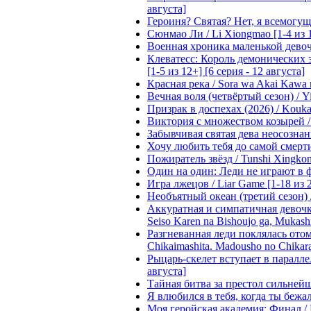
августа]
Героиня? Святая? Нет, я всемогущая
Сюнмао Ли / Li Xiongmao [1-4 из 
Военная хроника маленькой девочки 
Клеватесс: Король демонических зв
[1-5 из 12+] [6 серия - 12 августа]
Красная река / Sora wa Akai Kawa n
Вечная воля (четвёртый сезон) / Yi
Призрак в доспехах (2026) / Koukak
Виктория с множеством козырей / T
Забывчивая святая дева неосознанн
Хочу любить тебя до самой смерти 
Пожиратель звёзд / Tunshi Xingkon
Один на один: Леди не играют в фа
Игра лжецов / Liar Game [1-18 из 
Необъятный океан (третий сезон) / 
Аккуратная и симпатичная девочка
Seiso Karen na Bishoujo ga, Mukash
Разгневанная леди поклялась отом
Chikaimashita. Madousho no Chikara
Рыцарь-скелет вступает в параллель
августа]
Тайная битва за престол сильнейшег
Я влюбился в тебя, когда ты бежала
Моя геройская академия: Финал / B