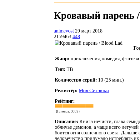
Кровавый парень / 
animevost
29 март 2018
2159463
448
Го
Жанр:
приключения, комедия, фэнтези
Тип:
ТВ
Количество серий:
10 (25 мин.)
Режиссёр:
Мия Сигэюки
Рейтинг:
(Голосов:
3309
)
Описание:
Книга нечисти, глава семьд
обличье демонов, а чаще всего летучей
боится огня солнечного света. Дальше 
человечество придумало истреблять и