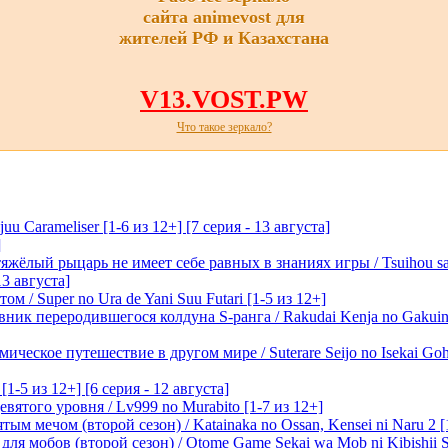
сайта animevost для
жителей РФ и Казахстана
V13.VOST.PW
Что такое зеркало?
 Carameliser [1-6 из 12+] [7 серия - 13 августа]
]
лый рыцарь не имеет себе равных в знаниях игры / Tsuihou saret
13 августа]
м / Super no Ura de Yani Suu Futari [1-5 из 12+]
ик переродившегося колдуна S-ранга / Rakudai Kenja no Gakuin 
ическое путешествие в другом мире / Suterare Seijo no Isekai Goh
-5 из 12+] [6 серия - 12 августа]
вятого уровня / Lv999 no Murabito [1-7 из 12+]
м мечом (второй сезон) / Katainaka no Ossan, Kensei ni Naru 2 [1-
я мобов (второй сезон) / Otome Game Sekai wa Mob ni Kibishii Sek