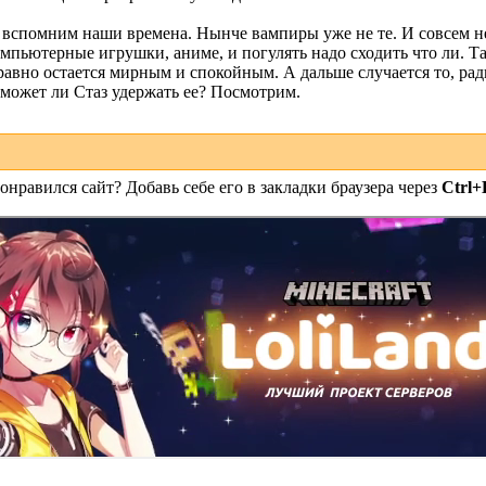
 вспомним наши времена. Нынче вампиры уже не те. И совсем не 
омпьютерные игрушки, аниме, и погулять надо сходить что ли. 
 равно остается мирным и спокойным. А дальше случается то, ради
сможет ли Стаз удержать ее? Посмотрим.
онравился сайт? Добавь себе его в закладки браузера через
Ctrl+