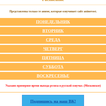
Представлены только те аниме, которые озвучивает сайт animevost.
ПОНЕДЕЛЬНИК
ВТОРНИК
СРЕДА
ЧЕТВЕРГ
ПЯТНИЦА
СУББОТА
ВОСКРЕСЕНЬЕ
Указано примерное время выхода релиза в русской озвучке. (Московское)
Подпишись на наш ВК!