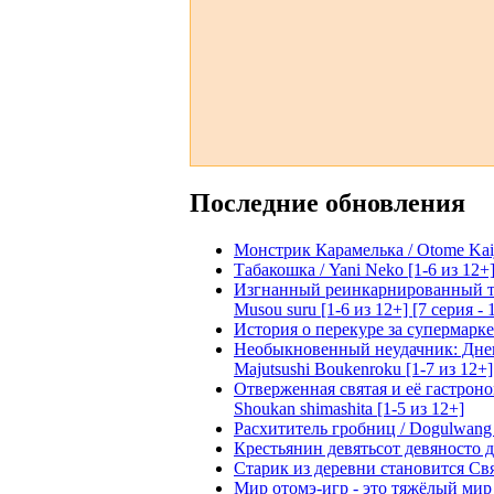
Последние обновления
Монстрик Карамелька / Otome Kaijuu
Табакошка / Yani Neko [1-6 из 12+
Изгнанный реинкарнированный тяжё
Musou suru [1-6 из 12+] [7 серия - 
История о перекуре за супермаркето
Необыкновенный неудачник: Дневн
Majutsushi Boukenroku [1-7 из 12+]
Отверженная святая и её гастроном
Shoukan shimashita [1-5 из 12+]
Расхититель гробниц / Dogulwang [1
Крестьянин девятьсот девяносто де
Старик из деревни становится Святы
Мир отомэ-игр - это тяжёлый мир дл