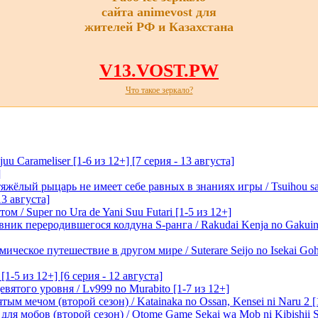
сайта animevost для
жителей РФ и Казахстана
V13.VOST.PW
Что такое зеркало?
 Carameliser [1-6 из 12+] [7 серия - 13 августа]
]
лый рыцарь не имеет себе равных в знаниях игры / Tsuihou saret
13 августа]
м / Super no Ura de Yani Suu Futari [1-5 из 12+]
ик переродившегося колдуна S-ранга / Rakudai Kenja no Gakuin 
ическое путешествие в другом мире / Suterare Seijo no Isekai Goh
-5 из 12+] [6 серия - 12 августа]
вятого уровня / Lv999 no Murabito [1-7 из 12+]
м мечом (второй сезон) / Katainaka no Ossan, Kensei ni Naru 2 [1-
я мобов (второй сезон) / Otome Game Sekai wa Mob ni Kibishii Sek