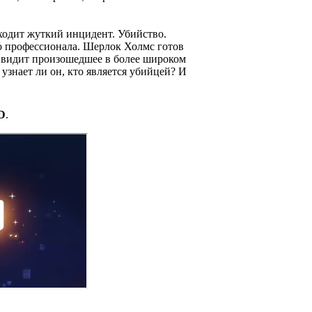
ходит жуткий инцидент. Убийство.
го профессионала. Шерлок Холмс готов
н видит произошедшее в более широком
узнает ли он, кто является убийцей? И
D
.