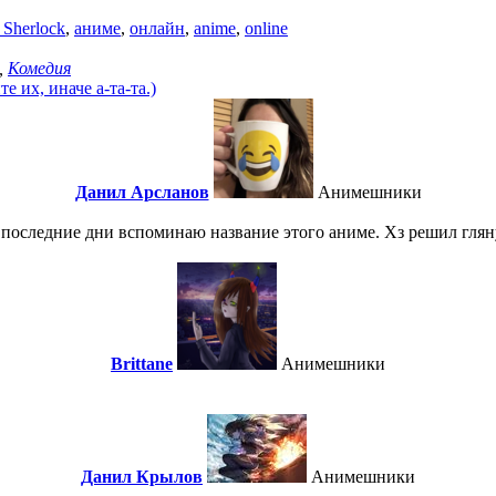
 Sherlock
,
аниме
,
онлайн
,
anime
,
online
,
Комедия
 их, иначе а-та-та.)
Данил Арсланов
Анимешники
в последние дни вспоминаю название этого аниме. Хз решил глян
Brittane
Анимешники
Данил Крылов
Анимешники