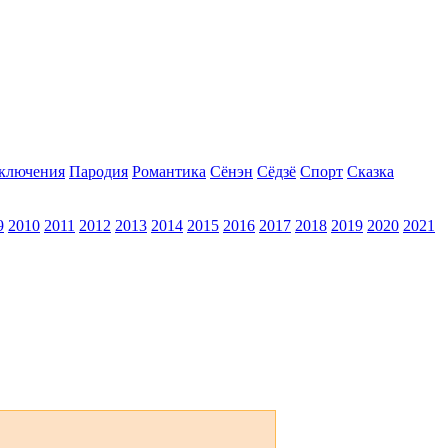
ключения
Пародия
Романтика
Сёнэн
Сёдзё
Спорт
Сказка
9
2010
2011
2012
2013
2014
2015
2016
2017
2018
2019
2020
2021