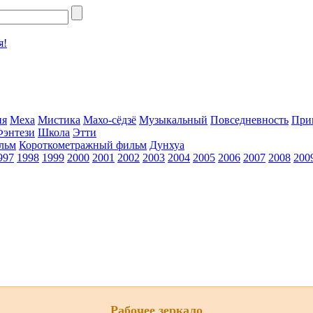
я!
ия
Меха
Мистика
Махо-сёдзё
Музыкальный
Повседневность
При
Фэнтези
Школа
Этти
льм
Короткометражный фильм
Дунхуа
997
1998
1999
2000
2001
2002
2003
2004
2005
2006
2007
2008
200
Рабочее зеркало