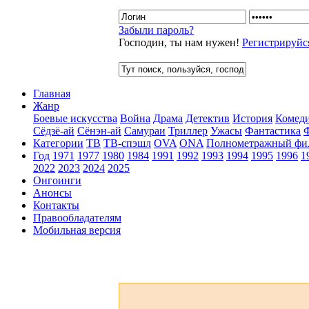
Забыли пароль?
Господин, ты нам нужен!
Регистрируйс
Главная
Жанр
Боевые искусства
Война
Драма
Детектив
История
Комед
Сёдзё-ай
Сёнэн-ай
Самураи
Триллер
Ужасы
Фантастика
Категории
ТВ
ТВ-спэшл
OVA
ONA
Полнометражный фи
Год
1971
1977
1980
1984
1991
1992
1993
1994
1995
1996
1
2022
2023
2024
2025
Онгоинги
Анонсы
Контакты
Правообладателям
Мобильная версия