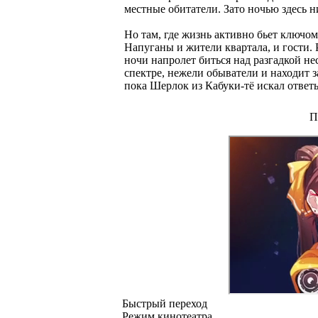
местные обитатели. Зато ночью здесь ни
Но там, где жизнь активно бьет ключо
Напуганы и жители квартала, и гости.
ночи напролет биться над разгадкой н
спектре, нежели обыватели и находит з
пока Шерлок из Кабуки-тё искал ответ
П
Быстрый переход
Режим кинотеатра