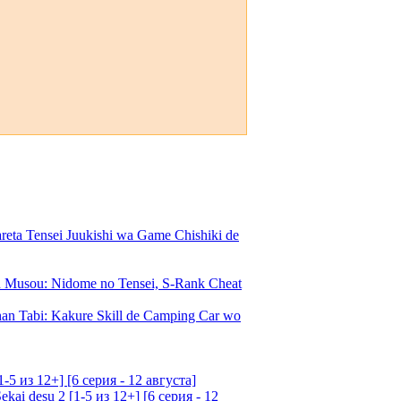
a Tensei Juukishi wa Game Chishiki de
Musou: Nidome no Tensei, S-Rank Cheat
an Tabi: Kakure Skill de Camping Car wo
5 из 12+] [6 серия - 12 августа]
ai desu 2 [1-5 из 12+] [6 серия - 12