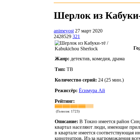
Шерлок из Кабуки-т
animevost
27 март 2020
2428529
321
Го
Жанр:
детектив, комедия, драма
Тип:
ТВ
Количество серий:
24 (25 мин.)
Режиссёр:
Ёсимура Ай
Рейтинг:
(Голосов:
1723
)
Описание:
В Токио имеется район Синд
квартал населяют люди, имеющие прили
в квартале имеется соответствующая и
кинотеатров. Из-за нагромождения всех