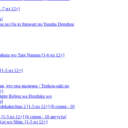
1-7 из 12+]
а]
u no Ou to Itsuwari no Yuusha Denshou
kara wo Tare Nagasu [1-6 из 12+]
[1-5 из 12+]
, что она мальчик / Tenkou-saki no
+]
gire Reijou wa Houfuku wo
а]
ekakechuu 2 [1-5 из 12+] [6 серия - 10
1-5 из 12+] [6 серия - 10 августа]
oi wo Shita. [1-5 из 12+]