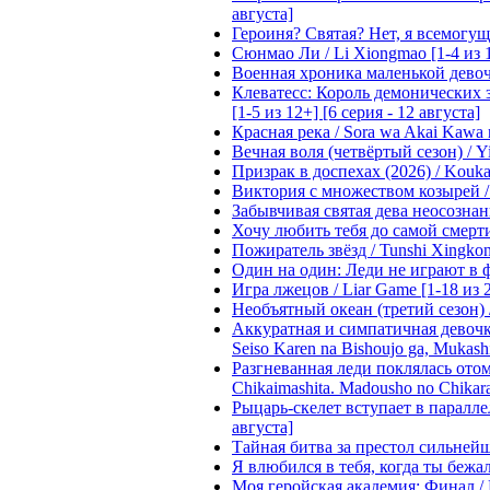
августа]
Героиня? Святая? Нет, я всемогущая
Сюнмао Ли / Li Xiongmao [1-4 из 
Военная хроника маленькой девочки 
Клеватесс: Король демонических зв
[1-5 из 12+] [6 серия - 12 августа]
Красная река / Sora wa Akai Kawa n
Вечная воля (четвёртый сезон) / Yi
Призрак в доспехах (2026) / Koukak
Виктория с множеством козырей / T
Забывчивая святая дева неосознанн
Хочу любить тебя до самой смерти 
Пожиратель звёзд / Tunshi Xingkon
Один на один: Леди не играют в фа
Игра лжецов / Liar Game [1-18 из 
Необъятный океан (третий сезон) / 
Аккуратная и симпатичная девочка
Seiso Karen na Bishoujo ga, Mukash
Разгневанная леди поклялась отом
Chikaimashita. Madousho no Chikara
Рыцарь-скелет вступает в параллель
августа]
Тайная битва за престол сильнейшег
Я влюбился в тебя, когда ты бежала
Моя геройская академия: Финал / B