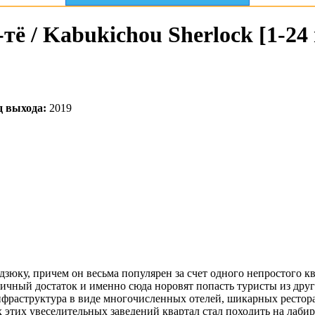
ё / Kabukichou Sherlock [1-24 
д выхода:
2019
зюку, причем он весьма популярен за счет одного непростого кв
чный достаток и именно сюда норовят попасть туристы из други
нфраструктура в виде многочисленных отелей, шикарных рестора
 этих увеселительных заведений квартал стал походить на лабир