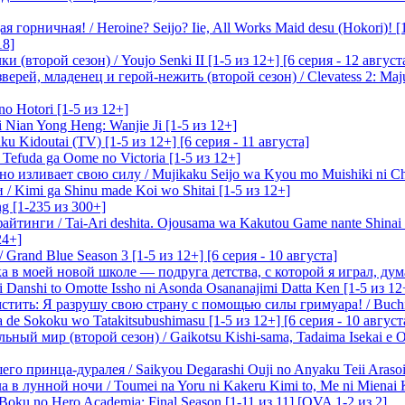
 горничная! / Heroine? Seijo? Iie, All Works Maid desu (Hokori)! [
18]
(второй сезон) / Youjo Senki II [1-5 из 12+] [6 серия - 12 август
ерей, младенец и герой-нежить (второй сезон) / Clevatess 2: Maju
o Hotori [1-5 из 12+]
 Nian Yong Heng: Wanjie Ji [1-5 из 12+]
u Kidoutai (TV) [1-5 из 12+] [6 серия - 11 августа]
efuda ga Oome no Victoria [1-5 из 12+]
о изливает свою силу / Mujikaku Seijo wa Kyou mo Muishiki ni Chi
/ Kimi ga Shinu made Koi wo Shitai [1-5 из 12+]
g [1-235 из 300+]
йтинги / Tai-Ari deshita. Ojousama wa Kakutou Game nante Shinai 
24+]
Grand Blue Season 3 [1-5 из 12+] [6 серия - 10 августа]
 в моей новой школе — подруга детства, с которой я играл, думая
i Danshi to Omotte Issho ni Asonda Osananajimi Datta Ken [1-5 из 12
стить: Я разрушу свою страну с помощью силы гримуара! / Buchi
 de Sokoku wo Tatakitsubushimasu [1-5 из 12+] [6 серия - 10 август
ный мир (второй сезон) / Gaikotsu Kishi-sama, Tadaima Isekai e Od
о принца-дуралея / Saikyou Degarashi Ouji no Anyaku Teii Arasoi [
 в лунной ночи / Toumei na Yoru ni Kakeru Kimi to, Me ni Mienai K
oku no Hero Academia: Final Season [1-11 из 11] [OVA 1-2 из 2]