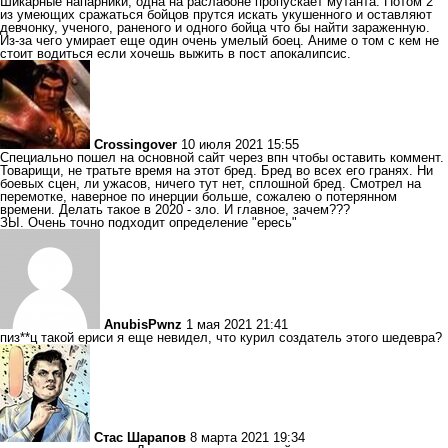
Шикарные напарники, одна на раслабоне пропускает мутанта. Потом 2
из умеющих сражаться бойцов прутся искать укушенного и оставляют
девчонку, ученого, раненого и одного бойца что бы найти зараженную.
Из-за чего умирает еще один очень умелый боец. Аниме о том с кем не
стоит водиться если хочешь выжить в пост апокалипсис.
Crossingover
10 июля 2021 15:55
Специально пошел на основной сайт через впн чтобы оставить коммент.
Товарищи, не тратьте время на этот бред. Бред во всех его гранях. Ни
боевых сцен, ли ужасов, ничего тут нет, сплошной бред. Смотрел на
перемотке, наверное по инерции больше, сожалею о потерянном
времени. Делать такое в 2020 - зло. И главное, зачем???
ЗЫ. Очень точно подходит определение "ересь"
AnubisPwnz
1 мая 2021 21:41
пиз**ц такой ериси я еще невидел, что курил создатель этого шедевра?
Стас Шарапов
8 марта 2021 19:34