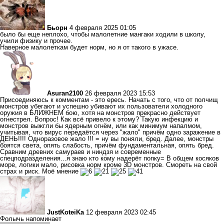
Бьорн
4 февраля 2025 01:05
было бы еще неплохо, чтобы малолетние мангаки ходили в школу,
учили физику и прочее.
Наверное малолеткам будет норм, но я от такого в ужасе.
Asuran2100
26 февраля 2023 15:53
Присоединяюсь к комментам - это ересь. Начать с того, что от полчищ
монстров убегают и успешно убивают их пользователи холодного
оружия в БЛИЖНЕМ бою, хотя на монстров прекрасно действует
огнестрел. Вопрос! Как всё привело к этому? Такую инфекцию и
монстров выжгли бы ядерным огнём, или как минимум напалмом,
учитывая, что вирус передаётся через "жало" причём одно заражение в
ДЕНЬ!!!! Одноразовое жало !!! = ну вы поняли, бред. Далее, монстры
боятся света, опять слабость, причём фундаментальная, опять бред.
Сравним древних самураев и ниндзя и современные
спецподразделения...я знаю кто кому надерёт попку= В общем косяков
море, логики мало, рисовка норм кроме 3D монстров. Смореть на свой
страх и риск. Моё мнение
JustKoteiKa
12 февраля 2023 02:45
Фолычь напоминает