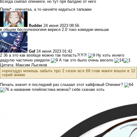
Всегда скипал опенинги, но тут пря балдею от него
Прям* - опечатка, а то начнёте кидаться тапками
fludder
24 июня 2023 08:56
в общем бесполезногиня верися 2.0 токо комедии меньше
Gaf
24 июня 2023 01:42
2 36 а это как вообще можно так попасть?!?!?!
Ну хоть ихнего
дедулю частично увидели
А так это было очень весело
Цитата: Максим Лысяков
хорохэддо можешь забыть про 2 сезон все 69 глав манги вошли в 12
серий аниме
Печаль значит я последний раз слышал этот кайфовый Опенинг?
а название плейлистика можна? себе скачаю хоть