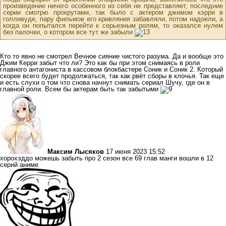
произведение ничего особенного из себя не представляет, последние
серии смотрю прокрутами, так было с актером джимом кэрри в
голливуде, пару фильмов его кривляния забавляли, потом надоели, а
когда он попытался перейти к серьезным ролям, то оказался нулем
без палочки, о котором все тут же забыли
Кто то явно не смотрел Вечное сияние чистого разума. Да и вообще это
Джим Керри забыт что ли? Это как бы при этом снимаясь в роли
главного антагониста в кассовом блокбастере Соник и Соник 2. Который
скорее всего будет продолжаться, так как рвёт сборы в клочья. Так еще
и есть слухи о том что снова начнут снимать сериал Шучу, где он в
главной роли. Всем бы актерам быть так забытыми
Максим Лысяков
17 июня 2023 15:52
хорохэддо можешь забыть про 2 сезон все 69 глав манги вошли в 12
серий аниме