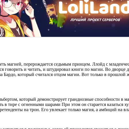
ть магией, перерождается седьмым принцем. Ллойд с младенчеств
ся говорить и читать, и штудировал книги по магии. Во дворце д
а Бардо, который считался отцом магии. Вот только в прошлой
бертом, который демонстрирует грандиозные способности в маг
ть в тире с огненными шарами При этом он старается казаться ху
етенденты на трон. Его увлекает только магия, а амбиций на в