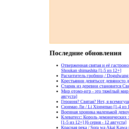
Последние обновления
Отверженная святая и её гастроном
Shoukan shimashita [1-5 из 12+]
Расхититель гробниц / Dogulwang [1
Крестьянин девятьсот девяносто де
Старик из деревни становится Святы
Мир отомэ-игр - это тяжёлый мир дл
августа]
Героиня? Святая? Нет, я всемогущая
Сюнмао Ли / Li Xiongmao [1-4 из 
Военная хроника маленькой девочки 
Клеватесс: Король демонических зв
[1-5 из 12+] [6 серия - 12 августа]
Красная река / Sora wa Akai Kawa n