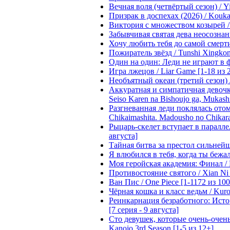
Вечная воля (четвёртый сезон) / Yi
Призрак в доспехах (2026) / Koukak
Виктория с множеством козырей / T
Забывчивая святая дева неосознанн
Хочу любить тебя до самой смерти 
Пожиратель звёзд / Tunshi Xingkon
Один на один: Леди не играют в фа
Игра лжецов / Liar Game [1-18 из 
Необъятный океан (третий сезон) / 
Аккуратная и симпатичная девочка
Seiso Karen na Bishoujo ga, Mukash
Разгневанная леди поклялась отом
Chikaimashita. Madousho no Chikara
Рыцарь-скелет вступает в параллель
августа]
Тайная битва за престол сильнейшег
Я влюбился в тебя, когда ты бежала
Моя геройская академия: Финал / B
Противостояние святого / Xian Ni 
Ван Пис / One Piece [1-1172 из 100
Чёрная кошка и класс ведьм / Kuron
Реинкарнация безработного: Истори
[7 серия - 9 августа]
Сто девушек, которые очень-очень-
Kanojo 3rd Season [1-5 из 12+]