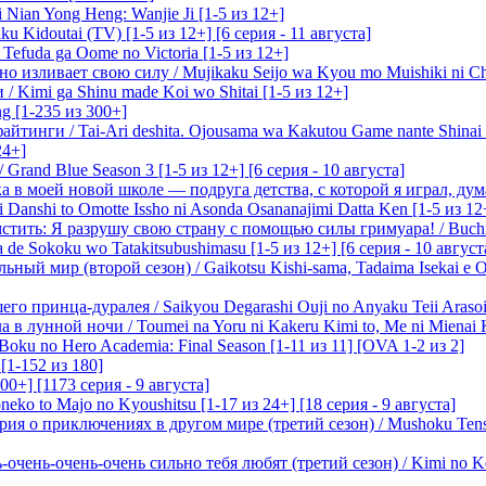
 Nian Yong Heng: Wanjie Ji [1-5 из 12+]
u Kidoutai (TV) [1-5 из 12+] [6 серия - 11 августа]
efuda ga Oome no Victoria [1-5 из 12+]
о изливает свою силу / Mujikaku Seijo wa Kyou mo Muishiki ni Chi
/ Kimi ga Shinu made Koi wo Shitai [1-5 из 12+]
g [1-235 из 300+]
йтинги / Tai-Ari deshita. Ojousama wa Kakutou Game nante Shinai 
24+]
Grand Blue Season 3 [1-5 из 12+] [6 серия - 10 августа]
 в моей новой школе — подруга детства, с которой я играл, думая
i Danshi to Omotte Issho ni Asonda Osananajimi Datta Ken [1-5 из 12
стить: Я разрушу свою страну с помощью силы гримуара! / Buchi
 de Sokoku wo Tatakitsubushimasu [1-5 из 12+] [6 серия - 10 август
ный мир (второй сезон) / Gaikotsu Kishi-sama, Tadaima Isekai e Od
о принца-дуралея / Saikyou Degarashi Ouji no Anyaku Teii Arasoi [
 в лунной ночи / Toumei na Yoru ni Kakeru Kimi to, Me ni Mienai K
oku no Hero Academia: Final Season [1-11 из 11] [OVA 1-2 из 2]
[1-152 из 180]
00+] [1173 серия - 9 августа]
eko to Majo no Kyoushitsu [1-17 из 24+] [18 серия - 9 августа]
я о приключениях в другом мире (третий сезон) / Mushoku Tensei 3
очень-очень-очень сильно тебя любят (третий сезон) / Kimi no Kot