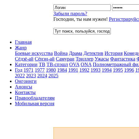
Забыли пароль?
Господин, ты нам нужен!
Регистрируйс
Главная
Жанр
Боевые искусства
Война
Драма
Детектив
История
Комед
Сёдзё-ай
Сёнэн-ай
Самураи
Триллер
Ужасы
Фантастика
Категории
ТВ
ТВ-спэшл
OVA
ONA
Полнометражный фи
Год
1971
1977
1980
1984
1991
1992
1993
1994
1995
1996
1
2022
2023
2024
2025
Онгоинги
Анонсы
Контакты
Правообладателям
Мобильная версия