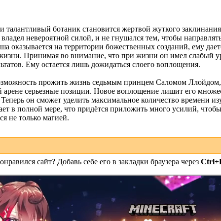
 талантливый ботаник становится жертвой жуткого заклинания,
владел невероятной силой, и не гнушался тем, чтобы направлять
душа оказывается на территории божественных созданий, ему дает
 жизни. Принимая во внимание, что при жизни он имел слабый ур
ьтатов. Ему остается лишь дожидаться слоего воплощения.
возможность прожить жизнь седьмым принцем Саломом Ллойдом,
 арене серьезные позиции. Новое воплощение лишит его множес
 Теперь он сможет уделить максимальное количество времени из
ет в полной мере, что придётся приложить много усилий, чтобы 
я не только магией.
онравился сайт? Добавь себе его в закладки браузера через
Ctrl+