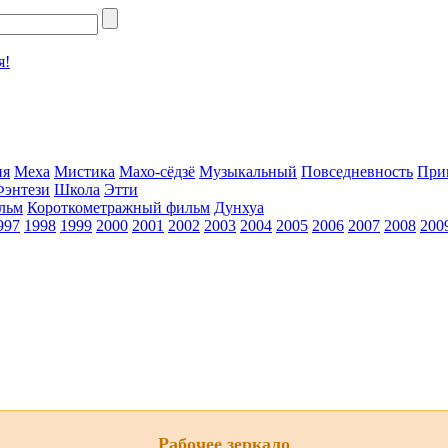
я!
ия
Меха
Мистика
Махо-сёдзё
Музыкальный
Повседневность
При
Фэнтези
Школа
Этти
льм
Короткометражный фильм
Дунхуа
997
1998
1999
2000
2001
2002
2003
2004
2005
2006
2007
2008
200
Рабочее зеркало