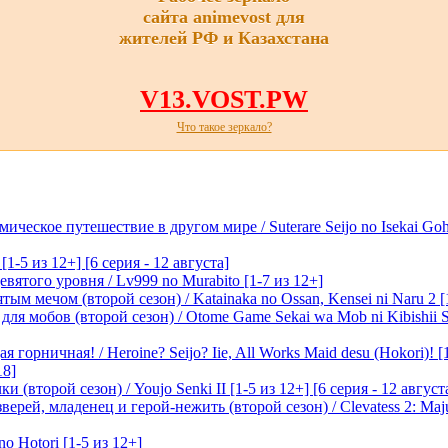
сайта animevost для
жителей РФ и Казахстана
V13.VOST.PW
Что такое зеркало?
ическое путешествие в другом мире / Suterare Seijo no Isekai Goh
-5 из 12+] [6 серия - 12 августа]
вятого уровня / Lv999 no Murabito [1-7 из 12+]
м мечом (второй сезон) / Katainaka no Ossan, Kensei ni Naru 2 [1-
я мобов (второй сезон) / Otome Game Sekai wa Mob ni Kibishii Sek
 горничная! / Heroine? Seijo? Iie, All Works Maid desu (Hokori)! [
18]
(второй сезон) / Youjo Senki II [1-5 из 12+] [6 серия - 12 август
ерей, младенец и герой-нежить (второй сезон) / Clevatess 2: Maju
o Hotori [1-5 из 12+]