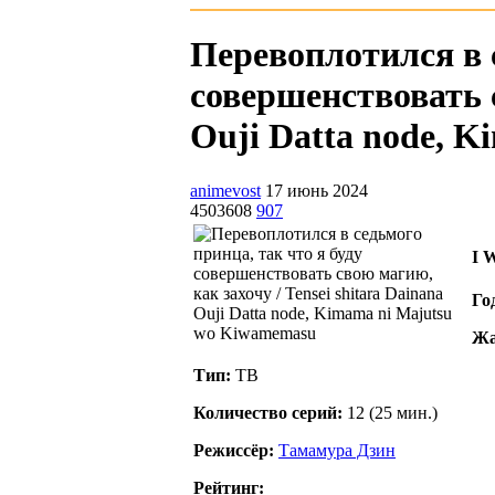
Перевоплотился в с
совершенствовать с
Ouji Datta node, K
animevost
17 июнь 2024
4503608
907
I 
Го
Жа
Тип:
ТВ
Количество серий:
12 (25 мин.)
Режиссёр:
Тамамура Дзин
Рейтинг: