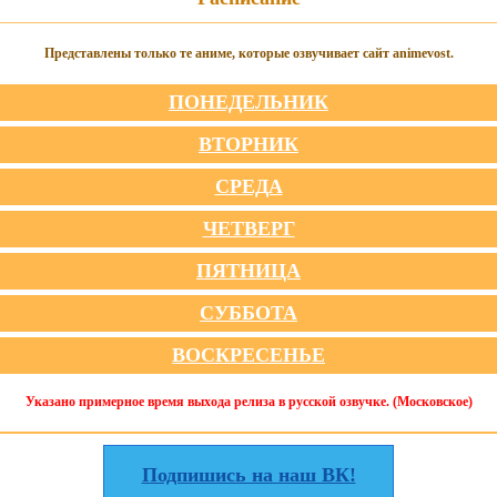
Представлены только те аниме, которые озвучивает сайт animevost.
ПОНЕДЕЛЬНИК
ВТОРНИК
СРЕДА
ЧЕТВЕРГ
ПЯТНИЦА
СУББОТА
ВОСКРЕСЕНЬЕ
Указано примерное время выхода релиза в русской озвучке. (Московское)
Подпишись на наш ВК!