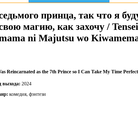
едьмого принца, так что я буд
вою магию, как захочу / Tensei
imama ni Majutsu wo Kiwamemas
Was Reincarnated as the 7th Prince so I Can Take My Time Perfect
д выхода:
2024
нр:
комедия, фэнтези