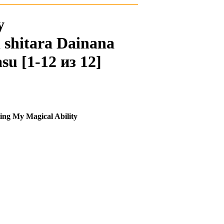
у
 shitara Dainana
u [1-12 из 12]
ing My Magical Ability