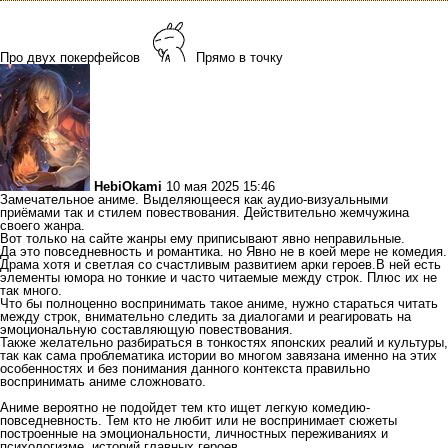
Про двух покерфейсов
Прямо в точку
HebiOkami
10 мая 2025 15:46
Замечательное аниме. Выделяющееся как аудио-визуальными
приёмами так и стилем повествования. Действительно жемчужина
своего жанра.
Вот только на сайте жанры ему приписывают явно неправильные.
Да это повседневность и романтика. но Явно не в коей мере не комедия.
Драма хотя и светлая со счастливым развитием арки героев.В ней есть
элементы юмора но тонкие и часто читаемые между строк. Плюс их не
так много.
Что бы полноценно воспринимать такое аниме, нужно стараться читать
между строк, внимательно следить за диалогами и реагировать на
эмоциональную составляющую повествования.
Также желательно разбираться в тонкостях японских реалий и культуры,
так как сама проблематика истории во многом завязана именно на этих
особенностях и без понимания данного контекста правильно
воспринимать аниме сложновато.
Аниме вероятно не подойдет тем кто ищет легкую комедию-
повседневность. Тем кто не любит или не воспринимает сюжеты
построенные на эмоциональности, личностных переживаниях и
психологизме, историй главных героев.