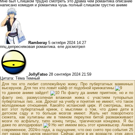
Мне был Слишком трудно смотреть это драма чём романтика описание
написано комедия и романтика чушь полный слишком грустно аниме
Ramberay
5 октября 2024 14:27
ппц депресняковая романтика. еле досмотрел
JollyFatso
28 сентября 2024 21:59
Цитата: Тёма Темный
Для тех кто любит соплежуйную жижу. Про пубертатных мамкиных
высерунов. Для тех кто ловит кайф от подобной кринжатины
то данное аниме зайдет!
По факту да аниме приятное, но и по
факту оно, размусоленая влажная жижа с участием тупорылых
пубертатных пиз...ков. Дрочат на учебу и понятия не имеют, что такое
молодежные отношения. Какойто испанский цирк. И смотришь, весь
вот этот пубертатный кринж, с мыслями о том, что даже дети в
детском саду и то больше мозгов имеют. Жаль нет поворотного
сюжета, как хулиганы им в темном переулке битой размажживают
мозги по асфальту, типо конец титры, трагическая концовка. Я бы
даже по аплодировал
Но нет имеем весь этот кринжвысер. Аниме
современное, 2024го года, а ощущение, что оно снято про события 25
лет назад про целок недотрог. Сейчас дети в их возрасте, этих двух