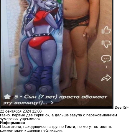
DevilSF
22 сентября 2024 12:08
гавно. первые две серии ок, а дальше завупа с пережовыванием
зумерских ущемлялок
Информация
Посетители, находящиеся в группе
Гости
, не могут оставлять
комментарии к данной публикации.