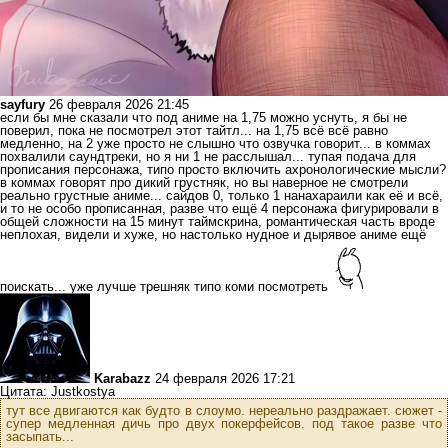
sayfury
26 февраля 2026 21:45
если бы мне сказали что под аниме на 1,75 можно уснуть, я бы не
поверил, пока не посмотрел этот тайтл... на 1,75 всё всё равно
медленно, на 2 уже просто не слышно что озвучка говорит... в коммах
похвалили саундтреки, но я ни 1 не расслышал... тупая подача для
прописания персонажа, типо просто включить ахронологические мысли?
в коммах говорят про дикий грустняк, но вы наверное не смотрели
реально грустные аниме... сайдов 0, только 1 нанахараили как её и всё,
и то не особо прописанная, разве что ещё 4 персонажа фигурировали в
общей сложности на 15 минут таймскрина, романтическая часть вроде
неплохая, видели и хуже, но настолько нудное и дырявое аниме ещё
поискать... уже лучше трешняк типо коми посмотреть
Karabazz
24 февраля 2026 17:21
Цитата: Justkostya
тут все двигаются как будто в слоумо. нереально раздражает. сюжет -
супер медленная дичь про двух покерфейсов. под такое разве что
засыпать...