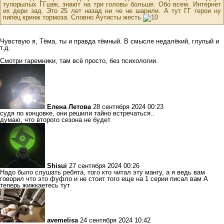
тупорылых ГГшек, знают на три головы больше. Обо всем. Интернет
их дери зад. Это 25 лет назад ни че не шарили. А тут ГГ герои ну
пипец кринж тормоза. Словно Аутисты жесть
Чувствую я, Тёма, ты и правда тёмный. В смысле недалёкий, глупый и
т.д.
Смотри гаремники, там всё просто, без психологии.
Елена Летова
28 сентября 2024 00:23
судя по концовке, они решили тайно встречаться..
думаю, что второго сезона не будет
Shisuі
27 сентября 2024 00:26
Надо было слушать ребята, того кто читал эту мангу, а я ведь вам
говорил что это фуфло и не стоит того еще на 1 серии писал вам А
теперь жижкаетесь тут
avemelisa
24 сентября 2024 10:42