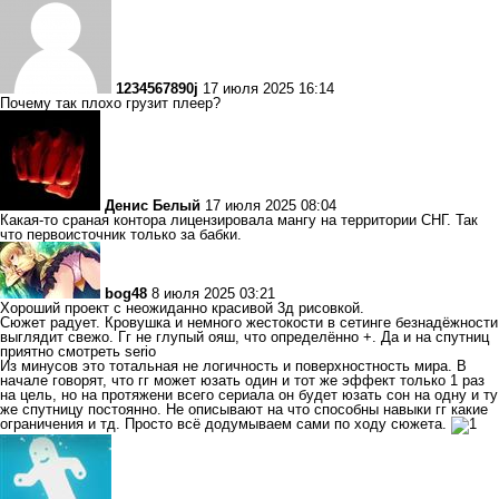
1234567890j
17 июля 2025 16:14
Почему так плохо грузит плеер?
Денис Белый
17 июля 2025 08:04
Какая-то сраная контора лицензировала мангу на территории СНГ. Так
что первоисточник только за бабки.
bog48
8 июля 2025 03:21
Хороший проект с неожиданно красивой 3д рисовкой.
Сюжет радует. Кровушка и немного жестокости в сетинге безнадёжности
выглядит свежо. Гг не глупый ояш, что определённо +. Да и на спутниц
приятно смотреть serio
Из минусов это тотальная не логичность и поверхностность мира. В
начале говорят, что гг может юзать один и тот же эффект только 1 раз
на цель, но на протяжени всего сериала он будет юзать сон на одну и ту
же спутницу постоянно. Не описывают на что способны навыки гг какие
ограничения и тд. Просто всё додумываем сами по ходу сюжета.