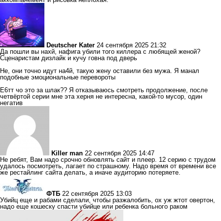
Deutscher Kater
24 сентября 2025 21:32
Да пошли вы нахй, нафига убили того киллера с любящей женой?
Сценаристам дизлайк и кучу говна под дверь
Не, они точно идут на4й, такую жену оставили без мужа. Я манал
подобные эмоциональные перевороты
Е6тт чо это за шлак?? Я отказываюсь смотреть продолжение, после
четвёртой серии мне эта херня не интересна, какой-то мусор, один
негатив
Killer man
22 сентября 2025 14:47
Не ребят, Вам надо срочно обновлять сайт и плеер. 12 серию с трудом
удалось посмотреть, лагает по страшному. Надо время от времени все
же рестайлинг сайта делать, а иначе аудиторию потеряете.
ФТБ
22 сентября 2025 13:03
Убийц еще и рабами сделали, чтобы разжалобить, ох уж жтот овертон,
надо еще кошеску спасти убийце или ребенка больного раком