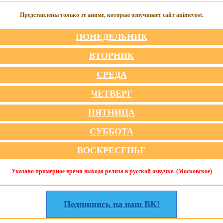
Представлены только те аниме, которые озвучивает сайт animevost.
ПОНЕДЕЛЬНИК
ВТОРНИК
СРЕДА
ЧЕТВЕРГ
ПЯТНИЦА
СУББОТА
ВОСКРЕСЕНЬЕ
Указано примерное время выхода релиза в русской озвучке. (Московское)
Подпишись на наш ВК!