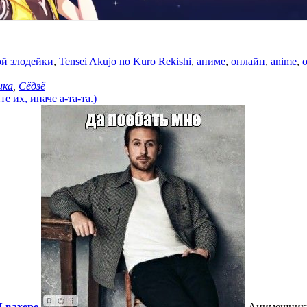
й злодейки
,
Tensei Akujo no Kuro Rekishi
,
аниме
,
онлайн
,
anime
,
o
ика
,
Сёдзё
 их, иначе а-та-та.)
 вахере
Анимешник