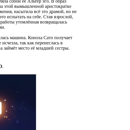
яла собой её Альтер эго. В образ
Она этой вымышленной аристократке
ения, насытила всё это драмой, но не
это испытать на себе. Став взрослой,
е работы утомлённая возвращалась
ми.
еслась машина. Коноха Сато получает
 исчезла, так как перенеслась в
а займёт место её младшей сестры.
D
.