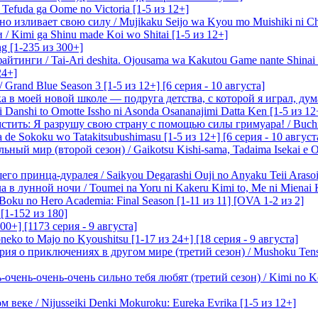
efuda ga Oome no Victoria [1-5 из 12+]
о изливает свою силу / Mujikaku Seijo wa Kyou mo Muishiki ni Chi
/ Kimi ga Shinu made Koi wo Shitai [1-5 из 12+]
g [1-235 из 300+]
йтинги / Tai-Ari deshita. Ojousama wa Kakutou Game nante Shinai 
24+]
Grand Blue Season 3 [1-5 из 12+] [6 серия - 10 августа]
 в моей новой школе — подруга детства, с которой я играл, думая
i Danshi to Omotte Issho ni Asonda Osananajimi Datta Ken [1-5 из 12
стить: Я разрушу свою страну с помощью силы гримуара! / Buchi
 de Sokoku wo Tatakitsubushimasu [1-5 из 12+] [6 серия - 10 август
ный мир (второй сезон) / Gaikotsu Kishi-sama, Tadaima Isekai e Od
о принца-дуралея / Saikyou Degarashi Ouji no Anyaku Teii Arasoi [
 в лунной ночи / Toumei na Yoru ni Kakeru Kimi to, Me ni Mienai K
oku no Hero Academia: Final Season [1-11 из 11] [OVA 1-2 из 2]
[1-152 из 180]
00+] [1173 серия - 9 августа]
eko to Majo no Kyoushitsu [1-17 из 24+] [18 серия - 9 августа]
я о приключениях в другом мире (третий сезон) / Mushoku Tensei 3
очень-очень-очень сильно тебя любят (третий сезон) / Kimi no Kot
 веке / Nijusseiki Denki Mokuroku: Eureka Evrika [1-5 из 12+]