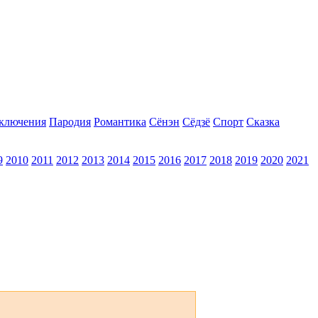
ключения
Пародия
Романтика
Сёнэн
Сёдзё
Спорт
Сказка
9
2010
2011
2012
2013
2014
2015
2016
2017
2018
2019
2020
2021