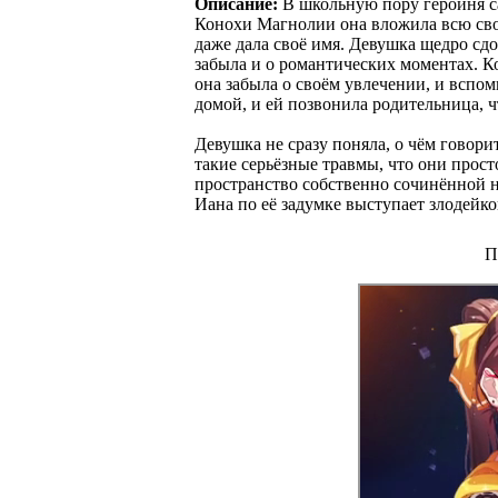
Описание:
В школьную пору героиня са
Конохи Магнолии она вложила всю свою
даже дала своё имя. Девушка щедро сд
забыла и о романтических моментах. Кон
она забыла о своём увлечении, и вспом
домой, и ей позвонила родительница, 
Девушка не сразу поняла, о чём говори
такие серьёзные травмы, что они просто
пространство собственно сочинённой н
Иана по её задумке выступает злодейко
П