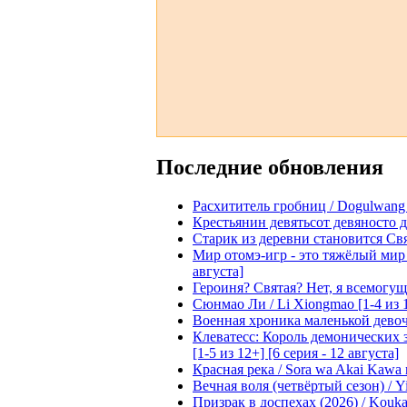
Последние обновления
Расхититель гробниц / Dogulwang [1
Крестьянин девятьсот девяносто де
Старик из деревни становится Святы
Мир отомэ-игр - это тяжёлый мир дл
августа]
Героиня? Святая? Нет, я всемогущая
Сюнмао Ли / Li Xiongmao [1-4 из 
Военная хроника маленькой девочки 
Клеватесс: Король демонических зв
[1-5 из 12+] [6 серия - 12 августа]
Красная река / Sora wa Akai Kawa n
Вечная воля (четвёртый сезон) / Yi
Призрак в доспехах (2026) / Koukak