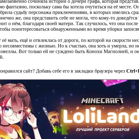
мозабвенно сочиняла истории о дочери графа, которая представл
 фантазию, поскольку сама бы хотела очутиться на её месте. 
обрила судьбу персонажа приключениями, в которых имелись сраж
ечно же, она представить себе не могла, что кому-то доведётся 
нит о нём, благодаря своей матери. Так случилось, что она посл
чтобы поинтересоваться обнаруженными во время уборки запися
т её мать, ещё и отвлеклась от дороги, по которой на скорости н
 несовместимы с жизнью. Но к счастью, она хоть и умерла, но не
овеллы. Вот только ей не суждено быть Конохи Магнолией, и он
й.
онравился сайт? Добавь себе его в закладки браузера через
Ctrl+