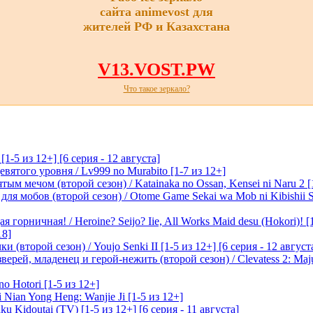
сайта animevost для
жителей РФ и Казахстана
V13.VOST.PW
Что такое зеркало?
-5 из 12+] [6 серия - 12 августа]
вятого уровня / Lv999 no Murabito [1-7 из 12+]
м мечом (второй сезон) / Katainaka no Ossan, Kensei ni Naru 2 [1-
я мобов (второй сезон) / Otome Game Sekai wa Mob ni Kibishii Sek
 горничная! / Heroine? Seijo? Iie, All Works Maid desu (Hokori)! [
18]
(второй сезон) / Youjo Senki II [1-5 из 12+] [6 серия - 12 август
ерей, младенец и герой-нежить (второй сезон) / Clevatess 2: Maju
o Hotori [1-5 из 12+]
 Nian Yong Heng: Wanjie Ji [1-5 из 12+]
u Kidoutai (TV) [1-5 из 12+] [6 серия - 11 августа]