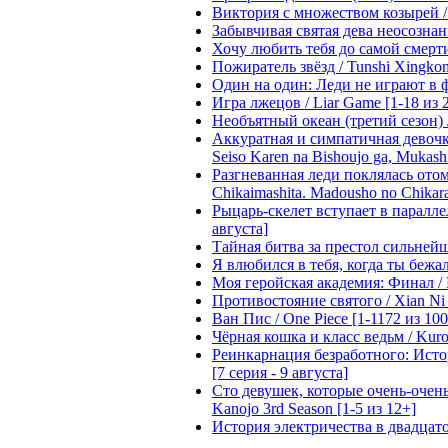
Виктория с множеством козырей / T
Забывчивая святая дева неосознанн
Хочу любить тебя до самой смерти 
Пожиратель звёзд / Tunshi Xingkon
Один на один: Леди не играют в фа
Игра лжецов / Liar Game [1-18 из 
Необъятный океан (третий сезон) / 
Аккуратная и симпатичная девочка
Seiso Karen na Bishoujo ga, Mukash
Разгневанная леди поклялась отом
Chikaimashita. Madousho no Chikara
Рыцарь-скелет вступает в параллель
августа]
Тайная битва за престол сильнейшег
Я влюбился в тебя, когда ты бежала
Моя геройская академия: Финал / B
Противостояние святого / Xian Ni 
Ван Пис / One Piece [1-1172 из 100
Чёрная кошка и класс ведьм / Kuron
Реинкарнация безработного: Истори
[7 серия - 9 августа]
Сто девушек, которые очень-очень-
Kanojo 3rd Season [1-5 из 12+]
История электричества в двадцатом