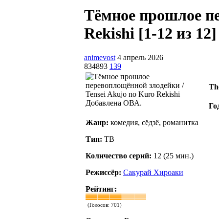
Тёмное прошлое пе
Rekishi [1-12 из 12]
animevost
4 апрель 2026
834893
139
The
Добавлена ОВА.
Го
Жанр:
комедия, сёдзё, романитка
Тип:
ТВ
Количество серий:
12 (25 мин.)
Режиссёр:
Сакурай Хироаки
Рейтинг:
(Голосов:
701
)