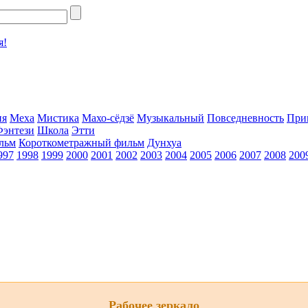
я!
ия
Меха
Мистика
Махо-сёдзё
Музыкальный
Повседневность
При
Фэнтези
Школа
Этти
льм
Короткометражный фильм
Дунхуа
997
1998
1999
2000
2001
2002
2003
2004
2005
2006
2007
2008
200
Рабочее зеркало