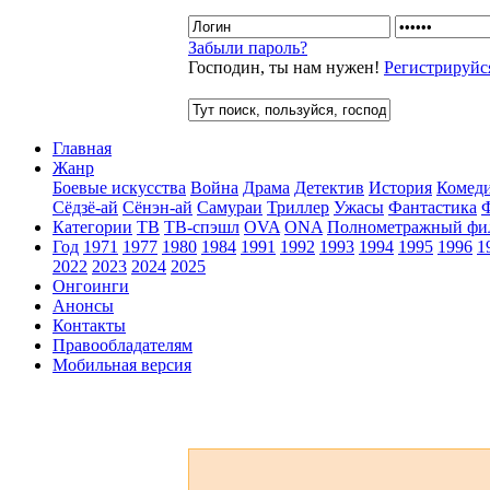
Забыли пароль?
Господин, ты нам нужен!
Регистрируйс
Главная
Жанр
Боевые искусства
Война
Драма
Детектив
История
Комед
Сёдзё-ай
Сёнэн-ай
Самураи
Триллер
Ужасы
Фантастика
Категории
ТВ
ТВ-спэшл
OVA
ONA
Полнометражный фи
Год
1971
1977
1980
1984
1991
1992
1993
1994
1995
1996
1
2022
2023
2024
2025
Онгоинги
Анонсы
Контакты
Правообладателям
Мобильная версия