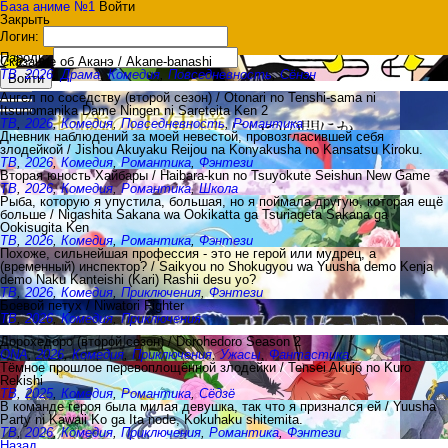
База аниме №1
Войти
Закрыть
Логин:
Пароль:
Сказание об Аканэ / Akane-banashi
ТВ
,
2026
,
Драма
,
Комедия
,
Повседневность
,
Сёнэн
Войти
Ангел по соседству (второй сезон) / Otonari no Tenshi-sama ni
Itsunomanika Dame Ningen ni Sareteita Ken 2
ТВ
,
2026
,
Комедия
,
Повседневность
,
Романтика
Дневник наблюдений за моей невестой, провозгласившей себя
злодейкой / Jishou Akuyaku Reijou na Konyakusha no Kansatsu Kiroku.
ТВ
,
2026
,
Комедия
,
Романтика
,
Фэнтези
Вторая юность Хайбары / Haibara-kun no Tsuyokute Seishun New Game
ТВ
,
2026
,
Комедия
,
Романтика
,
Школа
Рыба, которую я упустила, большая, но я поймала другую, которая ещё
больше / Nigashita Sakana wa Ookikatta ga Tsuriageta Sakana ga
Ookisugita Ken
ТВ
,
2026
,
Комедия
,
Романтика
,
Фэнтези
Похоже, сильнейшая профессия - это не герой или мудрец, а
(временный) инспектор? / Saikyou no Shokugyou wa Yuusha demo Kenja
demo Naku Kanteishi (Kari) Rashii desu yo?
ТВ
,
2026
,
Комедия
,
Приключения
,
Фэнтези
Боевой петух / Niwatori Fighter
ТВ
,
2026
,
Комедия
,
Приключения
Дорохедоро (второй сезон) / Dorohedoro Season 2
ONA
,
2026
,
Комедия
,
Приключения
,
Ужасы
,
Фантастика
Тёмное прошлое перевоплощённой злодейки / Tensei Akujo no Kuro
Rekishi
ТВ
,
2025
,
Комедия
,
Романтика
,
Сёдзё
В команде героя была милая девушка, так что я признался ей / Yuusha
Party ni Kawaii Ko ga Ita node, Kokuhaku shitemita.
ТВ
,
2026
,
Комедия
,
Приключения
,
Романтика
,
Фэнтези
Назад